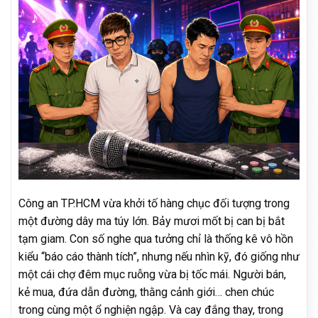
Công an TP.HCM vừa khởi tố hàng chục đối tượng trong
một đường dây ma túy lớn. Bảy mươi mốt bị can bị bắt
tạm giam. Con số nghe qua tưởng chỉ là thống kê vô hồn
kiểu “báo cáo thành tích”, nhưng nếu nhìn kỹ, đó giống như
một cái chợ đêm mục ruỗng vừa bị tốc mái. Người bán,
kẻ mua, đứa dẫn đường, thằng cảnh giới… chen chúc
trong cùng một ổ nghiện ngập. Và cay đắng thay, trong