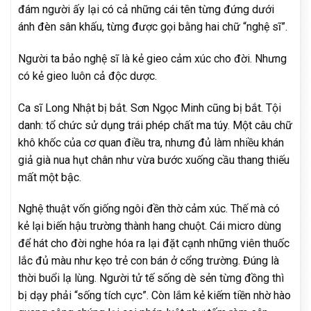
đám người ấy lại có cả những cái tên từng đứng dưới
ánh đèn sân khấu, từng được gọi bằng hai chữ “nghệ sĩ”.
Người ta bảo nghệ sĩ là kẻ gieo cảm xúc cho đời. Nhưng
có kẻ gieo luôn cả độc dược.
Ca sĩ Long Nhật bị bắt. Sơn Ngọc Minh cũng bị bắt. Tội
danh: tổ chức sử dụng trái phép chất ma túy. Một câu chữ
khô khốc của cơ quan điều tra, nhưng đủ làm nhiều khán
giả già nua hụt chân như vừa bước xuống cầu thang thiếu
mất một bậc.
Nghệ thuật vốn giống ngôi đền thờ cảm xúc. Thế mà có
kẻ lại biến hậu trường thành hang chuột. Cái micro dùng
để hát cho đời nghe hóa ra lại đặt cạnh những viên thuốc
lắc đủ màu như kẹo trẻ con bán ở cổng trường. Đúng là
thời buổi lạ lùng. Người tử tế sống dè sẻn từng đồng thì
bị dạy phải “sống tích cực”. Còn lắm kẻ kiếm tiền nhờ hào