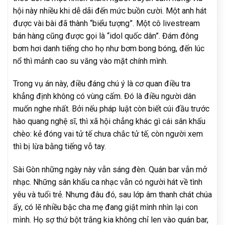
hội này nhiều khi dễ dãi đến mức buồn cười. Một anh hát
được vài bài đã thành “biểu tượng”. Một cô livestream
bán hàng cũng được gọi là “idol quốc dân”. Đám đông
bơm hơi danh tiếng cho họ như bơm bong bóng, đến lúc
nổ thì mảnh cao su văng vào mặt chính mình.
Trong vụ án này, điều đáng chú ý là cơ quan điều tra
khẳng định không có vùng cấm. Đó là điều người dân
muốn nghe nhất. Bởi nếu pháp luật còn biết cúi đầu trước
hào quang nghệ sĩ, thì xã hội chẳng khác gì cái sân khấu
chèo: kẻ đóng vai tử tế chưa chắc tử tế, còn người xem
thì bị lừa bằng tiếng vỗ tay.
Sài Gòn những ngày này vẫn sáng đèn. Quán bar vẫn mở
nhạc. Những sân khấu ca nhạc vẫn có người hát về tình
yêu và tuổi trẻ. Nhưng đâu đó, sau lớp âm thanh chát chúa
ấy, có lẽ nhiều bậc cha mẹ đang giật mình nhìn lại con
mình. Họ sợ thứ bột trắng kia không chỉ len vào quán bar,