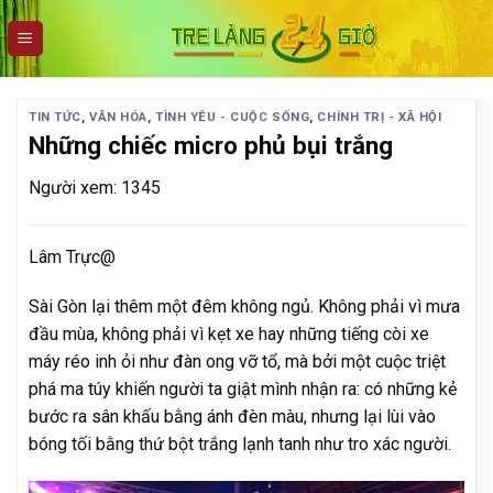
Skip
to
content
TIN TỨC
,
VĂN HÓA
,
TÌNH YÊU - CUỘC SỐNG
,
CHÍNH TRỊ - XÃ HỘI
Những chiếc micro phủ bụi trắng
Người xem: 1345
Lâm Trực@
Sài Gòn lại thêm một đêm không ngủ. Không phải vì mưa
đầu mùa, không phải vì kẹt xe hay những tiếng còi xe
máy réo inh ỏi như đàn ong vỡ tổ, mà bởi một cuộc triệt
phá ma túy khiến người ta giật mình nhận ra: có những kẻ
bước ra sân khấu bằng ánh đèn màu, nhưng lại lùi vào
bóng tối bằng thứ bột trắng lạnh tanh như tro xác người.