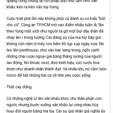
quang công chúng lại coi pháp luật như tấm rèm sân
khấu: kéo ra kéo vào tùy hứng.
Cuộc triệt phá lần này không phải cú đánh vu vơ kiểu “bắt
cho có”. Công an TP.HCM mở cao điểm nhiều tuần lễ, lần
theo từng mắt xích như người ta gỡ một búi dây điện đã
cháy âm ỉ trong tường. Cái đáng sợ của ma túy bây giờ
không còn nằm ở mấy con hẻm tối lụp xụp ngày xưa. Nó
leo lên penthouse, chui vào bar sang trọng, ngồi cạnh
những chai rượu ngoại giá bằng tháng lương của người
lao động. Nó khoác vest, đeo kính hiệu, xức nước hoa
thơm như doanh nhân thành đạt. Và nhiều khi, nó cầm luôn
micro để hát những bài ca về tình yêu cuộc sống.
Thật cay đắng.
Có những nghệ sĩ lên sân khấu khóc cho thân phận con
người, nhưng bước xuống sân khấu lại cùng nhau hủy
hoại đời người bằng ma túy. Cái sự giả nhân giả nghĩa ấy