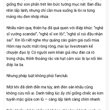
giống thứ son phấn trét lên bức tường mục nát. Ban đầu
nhìn lấp lánh, nhưng chỉ cần mưa xuống là lòi ra từng
mảng rêu đen nhớp nhúa.
Nhiều năm qua, thiên hạ đã quá quen với điệp khúc: “nghệ
sĩ vướng scandal”, “nghệ sĩ xin lỗi”, “nghệ sĩ cúi đầu nhận
sai”. Xin lỗi riết nghe như quảng cáo giảm giá cuối mùa.
Hôm nay nước mắt ròng ròng, mai lại livestream kể
chuyện đạo lý. Có người xem khán giả như đàn cá rô
trong chậu, thỉnh thoảng rắc vài hạt cảm xúc là lại nổi lên
đớp lia lịa.
Nhưng pháp luật không phải fanclub.
Một khi đã dính đến ma túy, ánh đèn sân khấu cũng
không cứu nổi ai. Danh tiếng lúc ấy chỉ giống chiếc áo kim
tuyến mặc giữa cơn lũ — càng lấp lánh càng chìm nhanh.