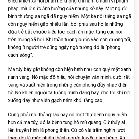
Điều khiến xã hội phẫn nộ không chỉ nằm ở hành vi phạm
pháp, mà ở sức ảnh hưởng của những kẻ này. Một người
bình thường sa ngã đã nguy hiểm. Một kẻ nổi tiếng sa ngã
còn nguy hiểm gấp nhiều lần, bởi phía sau họ là những
đứa trẻ bắt chước kiểu tóc, cách ăn mặc, từng câu nói
trên mạng xã hội. Khi thần tượng bước vào con đường tối,
không ít người trẻ cũng ngây ngô tưởng đó là “phong
cách sống”.
Ma túy bây giờ không còn hiện hình như con quỷ mặt xanh
nanh vàng. Nó mặc đồ hiệu, nói chuyện văn minh, cười rất
sang và xuất hiện trong những căn phòng đầy nhạc điện
tử. Nó khiến người ta tưởng mình đang bay, cho tới khi rơi
xuống đáy như viên gạch ném khỏi tầng cao.
Cũng phải nói thẳng: lâu nay có một thứ bệnh nguy hiểm
hơn cả ma túy, đó là bệnh tung hô mù quáng. Cứ thấy ai
lên truyền hình là phong thần. Cứ có vài trăm nghìn lượt
theo dõi là mặc nhiên thành người truyền cảm hứng. Xã