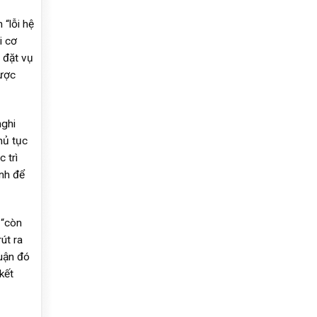
“lỗi hệ
i cơ
 đặt vụ
được
nghi
hủ tục
 trì
nh để
 “còn
út ra
luận đó
kết