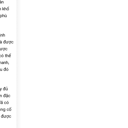
ân
n khổ
 phù
ịnh
và được
được
có thể
hanh,
ều đó
y đủ
án đặc
đã có
ủng cố
ã được