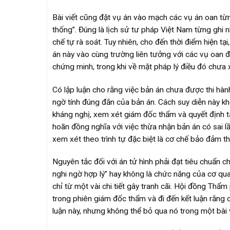
Bài viết cũng đặt vụ án vào mạch các vụ án oan từ
thống”. Đúng là lịch sử tư pháp Việt Nam từng ghi n
chế tự rà soát. Tuy nhiên, cho đến thời điểm hiện t
án này vào cùng trường liên tưởng với các vụ oan 
chứng minh, trong khi về mặt pháp lý điều đó chưa x
Có lập luận cho rằng việc bản án chưa được thi hà
ngờ tính đúng đắn của bản án. Cách suy diễn này kh
kháng nghị, xem xét giám đốc thẩm và quyết định t
hoãn đồng nghĩa với việc thừa nhận bản án có sai 
xem xét theo trình tự đặc biệt là cơ chế bảo đảm t
Nguyên tắc đối với án tử hình phải đạt tiêu chuẩn c
nghi ngờ hợp lý” hay không là chức năng của cơ quan
chỉ từ một vài chi tiết gây tranh cãi. Hội đồng Th
trong phiên giám đốc thẩm và đi đến kết luận rằng c
luận này, nhưng không thể bỏ qua nó trong một bài 