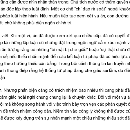
” cũng cần được nhìn nhận thận trọng. Chủ tịch nước có thẩm quyền 
án độc lập theo luật định. Một cơ chế “chỉ đạo rà soát” ngoài khuô
g pháp luật hiện hành. Nếu muốn tiếp tục xem xét vụ án, con đường
ật, chứ không phải diễn ngôn chính trị.
 viết. Khi một vụ án đã được xem xét qua nhiều cấp, đã có quyết đ
ặp lại những lập luận cũ nhưng đặt trong ngôn ngữ cảm xúc mạnh 
 ấn tượng rằng có những “bí mật bị che giấu” hoặc “sự thật chưa 
a sẻ, nếu thiếu nhấn mạnh đến các kết luận tư pháp đã có hiệu lực, 
ng theo hướng thiếu cân bằng. Trong bối cảnh thông tin lan truyền n
thành thông điệp rằng hệ thống tư pháp đang che giấu sai lầm, dù đi
ận.
h. Nhưng phản biện càng có trách nhiệm bao nhiêu thì càng phải đầ
o cảm giác hoài nghi chung chung lại là chuyện khác. Đối với một vụ 
hội mà không song hành với việc trình bày trọn vẹn các phán quyết 
vấn đề trách nhiệm công dân. Niềm tin vào công lý không thể được c
thể được xây dựng trên sự nhấn mạnh một chiều những thiếu sót đ