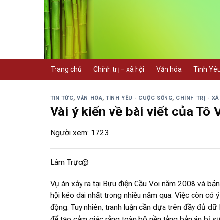
Skip
to
content
Trang chủ
Chính trị – xã hội
Văn hóa
Tình Yê
TIN TỨC
,
VĂN HÓA
,
TÌNH YÊU - CUỘC SỐNG
,
CHÍNH TRỊ - XÃ
Vài ý kiến về bài viết của T
Người xem: 1723
Lâm Trực@
Vụ án xảy ra tại Bưu điện Cầu Voi năm 2008 và bản 
hội kéo dài nhất trong nhiều năm qua. Việc còn có 
động. Tuy nhiên, tranh luận cần dựa trên đầy đủ dữ k
để tạo cảm giác rằng toàn bộ nền tảng bản án bị sụ