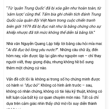
“
Từ ‘quân Trung Quốc’ đã bị xóa gần như hoàn toàn, từ
‘xâm lược’ cũng thế. Tấm bia ghi chiến tích đánh Trung
Quốc của quân đội Việt Nam trong cuộc chiến tranh
biên giới 1979 đã bị đục nát như là bằng chứng cho sự
khiếp nhược đã tới mức không thể diễn tả bằng lời.
”
Nhà văn Nguyễn Quang Lập tiếp lời bằng câu hỏi mỉa mai:
“
Ai đã đục bỏ lòng yêu nước?
”. Những câu chữ ấy, đến
hôm nay, vẫn được lặp lại gần như nguyên vẹn – chỉ thay
người viết, thay giọng điệu, nhưng không hề bổ sung
thêm một chứng cứ nào.
Vấn đề cốt lõi là: không ai trong số họ chứng minh được
có hành vi
“đục bỏ”
. Không có hình ảnh trước – sau,
không có nhân chứng, không có tài liệu kỹ thuật, không có
kết luận của bất kỳ cơ quan chuyên môn nào. Tất cả chỉ
dựa trên cảm giác nhìn thấy chữ mờ rồi suy diễn thành