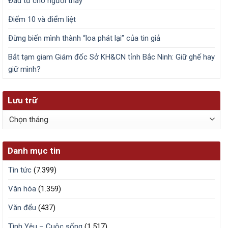
Đầu tư cho người thầy
Điểm 10 và điểm liệt
Đừng biến mình thành “loa phát lại” của tin giả
Bắt tạm giam Giám đốc Sở KH&CN tỉnh Bắc Ninh: Giữ ghế hay
giữ mình?
Lưu trữ
Lưu
trữ
Danh mục tin
Tin tức
(7.399)
Văn hóa
(1.359)
Văn đểu
(437)
Tình Yêu – Cuộc sống
(1.517)