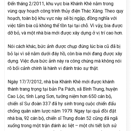
Đến tháng 2/2011, khu vực bia Khánh Khê nằm trong
vùng quy hoạch công trình thủy điện Thác Xăng. Theo quy
hoạch, toàn bộ khu vực này sẽ bị ngập, đồng nghĩa với
việc tấm bia cũ không thể tồn tại tại chỗ. Vì vậy, bia được
dỡ bỏ, và một nhà bia mới được xây dựng ở vị trí cao hơn.
Nói cách khác, bức ảnh được chụp đúng lúc bia cũ đã bị
bỏ lại vì sẽ nằm dưới đáy hồ, còn bia mới đang được xây
dựng. Việc đưa bức ảnh này ra công chúng mà không nói
rõ bối cảnh chính là hành vi đánh tráo sự thật.
Ngày 17/7/2012, nhà bia Khánh Khê mới được khánh
thành trang trọng tại bản Pa Pách, xã Bình Trung, huyện
Cao Lộc, tỉnh Lạng Sơn, tưởng niệm hơn 650 cán bộ,
chiến sĩ Sư đoàn 337 đã hy sinh trong cuộc chiến đấu
chống quân xâm lược năm 1979. Ngay tại quả đồi đặt
nhà bia, 92 cán bộ, chiến sĩ Trung đoàn 52 cũng đã ngã
xuống trong một trận đánh ác liệt – một chi tiết lịch sử