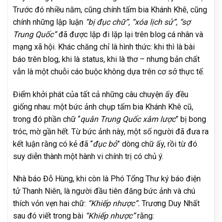
Trước đó nhiều năm, cũng chính tấm bia Khánh Khê, cũng
chính những lập luận
“bị đục chữ”, “xóa lịch sử”, “sợ
Trung Quốc”
đã được lặp đi lặp lại trên blog cá nhân và
mạng xã hội. Khác chăng chỉ là hình thức: khi thì là bài
báo trên blog, khi là status, khi là thơ – nhưng bản chất
vẫn là một chuỗi cáo buộc không dựa trên cơ sở thực tế.
Điểm khởi phát của tất cả những câu chuyện ấy đều
giống nhau: một bức ảnh chụp tấm bia Khánh Khê cũ,
trong đó phần chữ “
quân Trung Quốc xâm lược
” bị bong
tróc, mờ gần hết. Từ bức ảnh này, một số người đã đưa ra
kết luận rằng có kẻ đã “
đục bỏ
” dòng chữ ấy, rồi từ đó
suy diễn thành một hành vi chính trị có chủ ý.
Nhà báo Đỗ Hùng, khi còn là Phó Tổng Thư ký báo điện
tử Thanh Niên, là người đầu tiên đăng bức ảnh và chú
thích vỏn vẹn hai chữ:
“Khiếp nhược”.
Trương Duy Nhất
sau đó viết trong bài
“Khiếp nhược”
rằng: