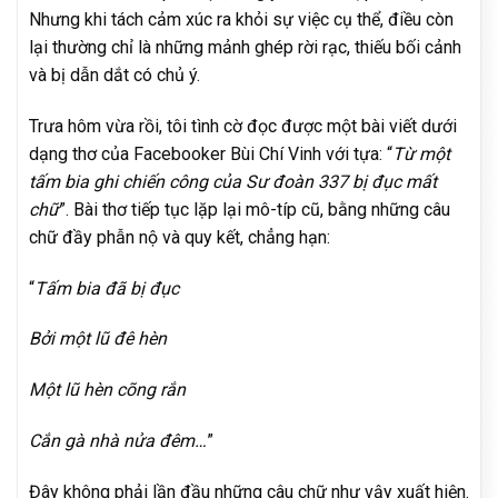
Nhưng khi tách cảm xúc ra khỏi sự việc cụ thể, điều còn
lại thường chỉ là những mảnh ghép rời rạc, thiếu bối cảnh
và bị dẫn dắt có chủ ý.
Trưa hôm vừa rồi, tôi tình cờ đọc được một bài viết dưới
dạng thơ của Facebooker Bùi Chí Vinh với tựa: “
Từ một
tấm bia ghi chiến công của Sư đoàn 337 bị đục mất
chữ
”. Bài thơ tiếp tục lặp lại mô-típ cũ, bằng những câu
chữ đầy phẫn nộ và quy kết, chẳng hạn:
“
Tấm bia đã bị đục
Bởi một lũ đê hèn
Một lũ hèn cõng rắn
Cắn gà nhà nửa đêm…
”
Đây không phải lần đầu những câu chữ như vậy xuất hiện.