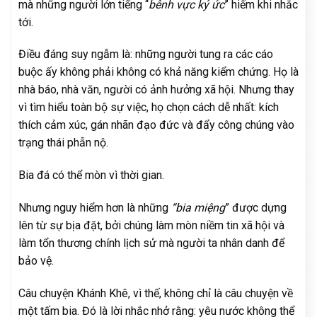
mà những người lớn tiếng “
bênh vực ký ức
” hiếm khi nhắc
tới.
Điều đáng suy ngẫm là: những người tung ra các cáo
buộc ấy không phải không có khả năng kiểm chứng. Họ là
nhà báo, nhà văn, người có ảnh hưởng xã hội. Nhưng thay
vì tìm hiểu toàn bộ sự việc, họ chọn cách dễ nhất: kích
thích cảm xúc, gán nhãn đạo đức và đẩy công chúng vào
trạng thái phẫn nộ.
Bia đá có thể mòn vì thời gian.
Nhưng nguy hiểm hơn là những
“bia miệng
” được dựng
lên từ sự bịa đặt, bởi chúng làm mòn niềm tin xã hội và
làm tổn thương chính lịch sử mà người ta nhân danh để
bảo vệ.
Câu chuyện Khánh Khê, vì thế, không chỉ là câu chuyện về
một tấm bia. Đó là lời nhắc nhở rằng: yêu nước không thể