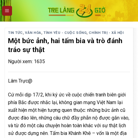
Skip
to
content
TIN TỨC
,
VĂN HÓA
,
TÌNH YÊU - CUỘC SỐNG
,
CHÍNH TRỊ - XÃ HỘI
Một bức ảnh, hai tấm bia và trò đánh
tráo sự thật
Người xem: 1635
Lâm Trực@
Cứ mỗi dịp 17/2, khi ký ức về cuộc chiến tranh biên giới
phía Bắc được nhắc lại, không gian mạng Việt Nam lại
xuất hiện một hiện tượng quen thuộc: những bức ảnh cũ
được đào lên, những câu chữ đầy phẫn nộ được gắn vào,
và từ đó một câu chuyện hoàn toàn khác với sự thật lịch
sử được dựng nên. Tấm bia Khánh Khê – vốn là một địa