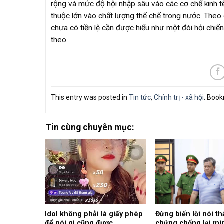
rộng và mức độ hội nhập sâu vào các cơ chế kinh tế
thuộc lớn vào chất lượng thể chế trong nước. Theo
chưa có tiền lệ cần được hiểu như một đòi hỏi chiến 
theo.
This entry was posted in
Tin tức
,
Chính trị - xã hội
. Boo
Tin cùng chuyên mục:
Idol không phải là giấy phép
Đừng biến lời nói t
để nói gì cũng được
chứng chống lại mì