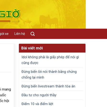
iới xe
Liên hệ
Bài viết mới
Idol không phải là giấy phép để nói gì
cũng được
Đừng biến lời nói thành bằng chứng
chống lại mình
Đừng biến livestream thành tòa án
ổi mang
Đầu tư cho người thầy
Quốc
ốc hội
Điểm 10 và điểm liệt