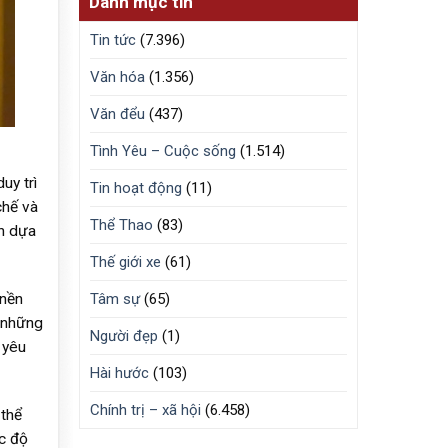
Danh mục tin
Tin tức
(7.396)
Văn hóa
(1.356)
Văn đểu
(437)
Tình Yêu – Cuộc sống
(1.514)
uy trì
Tin hoạt động
(11)
chế và
Thể Thao
(83)
ển dựa
Thế giới xe
(61)
 nền
Tâm sự
(65)
à những
Người đẹp
(1)
 yêu
Hài hước
(103)
Chính trị – xã hội
(6.458)
 thể
ốc độ