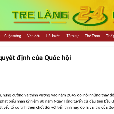
u – Cuộc sống
Văn đểu
Hài hước
Tâm sự
Thể Thao
Thế g
 quyết định của Quốc hội
ển, hùng cường và thịnh vượng vào năm 2045 đòi hỏi những thay đ
ng phát biểu nhân kỷ niệm 80 năm Ngày Tổng tuyển cử đầu tiên bầu 
u tố có tính then chốt đối với tiến trình này, đó là vai trò của Qu