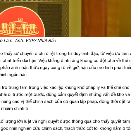
ô Lâm. Ảnh: VGP/ Nhật Bắc
thấy sự chuyển dịch rõ rệt trong tư duy lãnh đạo, từ việc ưu tiên d
 phát triển dài hạn. Việc khẳng định rằng không có đột phá về thể 
, phản ánh nhận thức ngày càng rõ về giới hạn của mô hình phát tri
hính ngắn hạn.
 trò trung tâm trong việc xác lập khung khổ pháp lý và thể chế cho
i phải đi trước một bước, dũng cảm quyết định những vấn đề khó v
ệc nâng cao vị thế chính sách của cơ quan lập pháp, đồng thời đặt ra
nhiệm chính trị.
ố lượng lớn luật và nghị quyết được thông qua cho thấy quyết tâm
 góc nhìn nghiên cứu chính sách, thách thức cốt lõi không nằm ở t