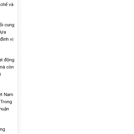
 chế và
uỗi cung
lựa
định vị
ạt động
 mà còn
i
iệt Nam
 Trong
thuận
àng