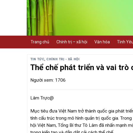
Skip
to
content
Trang chủ
Chính trị – xã hội
Văn hóa
Tình Yê
TIN TỨC
,
CHÍNH TRỊ - XÃ HỘI
Thể chế phát triển và vai trò
Người xem: 1706
Lâm Trực@
Mục tiêu đưa Việt Nam trở thành quốc gia phát tri
tính cấu trúc trong mô hình quản trị quốc gia. Tro
hội Việt Nam, Tổng Bí thư Tô Lâm đã nhấn mạnh một yế
trong kiến tạo và dẫn dắt cải cách thể chế.