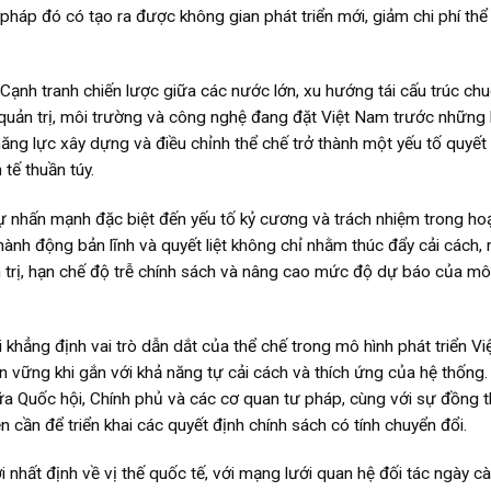
háp đó có tạo ra được không gian phát triển mới, giảm chi phí thể
 Cạnh tranh chiến lược giữa các nước lớn, xu hướng tái cấu trúc ch
 quản trị, môi trường và công nghệ đang đặt Việt Nam trước những 
ăng lực xây dựng và điều chỉnh thể chế trở thành một yếu tố quyết 
tế thuần túy.
ự nhấn mạnh đặc biệt đến yếu tố kỷ cương và trách nhiệm trong ho
hành động bản lĩnh và quyết liệt không chỉ nhằm thúc đẩy cải cách,
 trị, hạn chế độ trễ chính sách và nâng cao mức độ dự báo của mô
i khẳng định vai trò dẫn dắt của thể chế trong mô hình phát triển V
bền vững khi gắn với khả năng tự cải cách và thích ứng của hệ thống.
iữa Quốc hội, Chính phủ và các cơ quan tư pháp, cùng với sự đồng 
ện cần để triển khai các quyết định chính sách có tính chuyển đổi.
 nhất định về vị thế quốc tế, với mạng lưới quan hệ đối tác ngày c