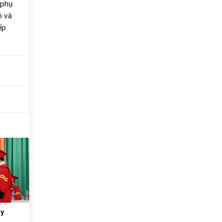
 phụ
ó và
ếp
ầy