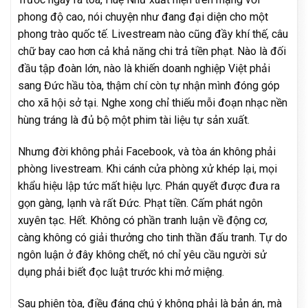
phong độ cao, nói chuyện như đang đại diện cho một
phong trào quốc tế. Livestream nào cũng đầy khí thế, câu
chữ bay cao hơn cả khả năng chi trả tiền phạt. Nào là đối
đầu tập đoàn lớn, nào là khiến doanh nghiệp Việt phải
sang Đức hầu tòa, thậm chí còn tự nhận mình đóng góp
cho xã hội sở tại. Nghe xong chỉ thiếu mỗi đoạn nhạc nền
hùng tráng là đủ bộ một phim tài liệu tự sản xuất.
Nhưng đời không phải Facebook, và tòa án không phải
phòng livestream. Khi cánh cửa phòng xử khép lại, mọi
khẩu hiệu lập tức mất hiệu lực. Phán quyết được đưa ra
gọn gàng, lạnh và rất Đức. Phạt tiền. Cấm phát ngôn
xuyên tạc. Hết. Không có phần tranh luận về động cơ,
càng không có giải thưởng cho tinh thần đấu tranh. Tự do
ngôn luận ở đây không chết, nó chỉ yêu cầu người sử
dụng phải biết đọc luật trước khi mở miệng.
Sau phiên tòa, điều đáng chú ý không phải là bản án, mà