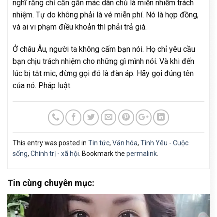
nghĩ rằng chỉ cần gắn mác dân chủ là miễn nhiễm trách
nhiệm. Tự do không phải là vé miễn phí. Nó là hợp đồng,
và ai vi phạm điều khoản thì phải trả giá.
Ở châu Âu, người ta không cấm bạn nói. Họ chỉ yêu cầu
bạn chịu trách nhiệm cho những gì mình nói. Và khi đến
lúc bị tắt mic, đừng gọi đó là đàn áp. Hãy gọi đúng tên
của nó. Pháp luật.
This entry was posted in
Tin tức
,
Văn hóa
,
Tình Yêu - Cuộc
sống
,
Chính trị - xã hội
. Bookmark the
permalink
.
Tin cùng chuyên mục: