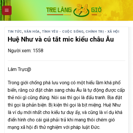
Skip
to
content
TIN TỨC
,
VĂN HÓA
,
TÌNH YÊU - CUỘC SỐNG
,
CHÍNH TRỊ - XÃ HỘI
Huệ Như và cú tắt mic kiểu châu Âu
Người xem: 1558
Lâm Trực@
Trong giới chống phá lưu vong có một hiểu lầm khá phổ
biến, rằng cứ đặt chân sang châu Âu là tự động được cấp
thẻ nói gì cũng đúng. Nói sai thì gọi là đấu tranh. Bịa đặt
thì gọi là phản biện. Bị kiện thì gọi là bịt miệng. Huệ Như
là ví dụ mới nhất cho kiểu tư duy ấy, và cũng là ví dụ khá
điển hình cho cái giá phải trả khi mang thói chém gió
mạng xã hội đi thử nghiệm với pháp luật Đức.