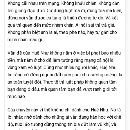
Không cãi nhau trên mạng. Không khẩu chiến. Không cần
lên giọng đạo đức. Cứ đúng luật mà đi, đúng tòa mà kiện,
đúng nơi vẫn được ca tụng là thiên đường tự do. Và kết
quả thì quen đến mức nhàm chán. Ai nói sai thì trả giá.
Không phân biệt anh là ai, theo phe nào, hay tự gắn cho
mình nhãn mác gì.
Vấn đề của Huệ Như không nằm ở việc bị phạt bao nhiêu
tiền, mà nằm ở chỗ đã lầm tưởng rằng mạng xã hội là
vùng xám vô luật. Cũng như nhiều người khác, Huệ Như
tin rằng cứ đứng ngoài đất nước, nói cho sướng miệng, là
an toàn tuyệt đối. Thực tế thì luật pháp không quan tâm
bạn đang ở đâu, mà quan tâm bạn đã vượt ranh giới tới
mức nào.
Câu chuyện này vì thế không chỉ dành cho Huệ Như. Nó là
lời nhắc nhở dành cho những ai vẫn đang hằn học với chế
độ, nuôi ảo tưởng dùng thông tin bịa đặt làm vũ khí, và