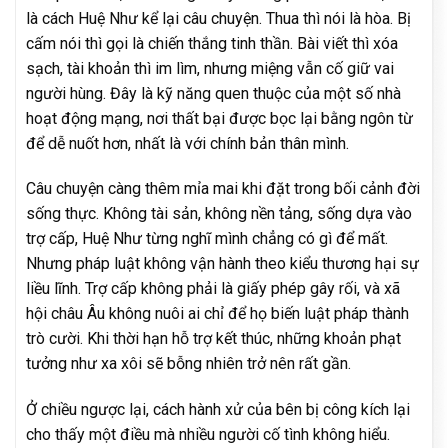
là cách Huệ Như kể lại câu chuyện. Thua thì nói là hòa. Bị
cấm nói thì gọi là chiến thắng tinh thần. Bài viết thì xóa
sạch, tài khoản thì im lìm, nhưng miệng vẫn cố giữ vai
người hùng. Đây là kỹ năng quen thuộc của một số nhà
hoạt động mạng, nơi thất bại được bọc lại bằng ngôn từ
để dễ nuốt hơn, nhất là với chính bản thân mình.
Câu chuyện càng thêm mỉa mai khi đặt trong bối cảnh đời
sống thực. Không tài sản, không nền tảng, sống dựa vào
trợ cấp, Huệ Như từng nghĩ mình chẳng có gì để mất.
Nhưng pháp luật không vận hành theo kiểu thương hại sự
liều lĩnh. Trợ cấp không phải là giấy phép gây rối, và xã
hội châu Âu không nuôi ai chỉ để họ biến luật pháp thành
trò cười. Khi thời hạn hỗ trợ kết thúc, những khoản phạt
tưởng như xa xôi sẽ bỗng nhiên trở nên rất gần.
Ở chiều ngược lại, cách hành xử của bên bị công kích lại
cho thấy một điều mà nhiều người cố tình không hiểu.