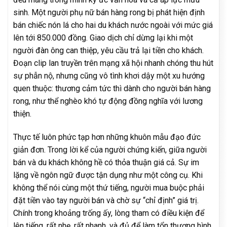
sinh. Một người phụ nữ bán hàng rong bị phát hiện định
bán chiếc nón lá cho hai du khách nước ngoài với mức giá
lên tới 850.000 đồng. Giao dịch chỉ dừng lại khi một
người đàn ông can thiệp, yêu cầu trả lại tiền cho khách.
Đoạn clip lan truyền trên mạng xã hội nhanh chóng thu hút
sự phẫn nộ, nhưng cũng vô tình khơi dậy một xu hướng
quen thuộc: thương cảm tức thì dành cho người bán hàng
rong, như thể nghèo khó tự động đồng nghĩa với lương
thiện.
Thực tế luôn phức tạp hơn những khuôn mẫu đạo đức
giản đơn. Trong lời kể của người chứng kiến, giữa người
bán và du khách không hề có thỏa thuận giá cả. Sự im
lặng về ngôn ngữ được tận dụng như một công cụ. Khi
không thể nói cùng một thứ tiếng, người mua buộc phải
đặt tiền vào tay người bán và chờ sự “chỉ định” giá trị.
Chính trong khoảng trống ấy, lòng tham có điều kiện để
lên tiếng, rất nhẹ, rất nhanh, và đủ để làm tổn thương hình