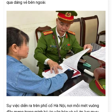
qua dáng vẻ bên ngoài.
Sự việc diễn ra trên phố cổ Hà Nội, nơi mỗi mét vuông
đều mang trong mình ký ức văn hóa và cả áp lực mưu