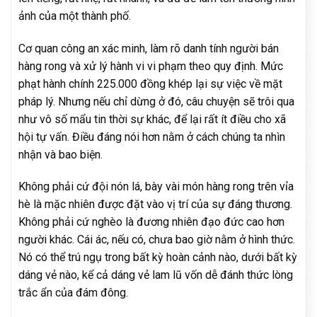
ảnh của một thành phố.
Cơ quan công an xác minh, làm rõ danh tính người bán
hàng rong và xử lý hành vi vi phạm theo quy định. Mức
phạt hành chính 225.000 đồng khép lại sự việc về mặt
pháp lý. Nhưng nếu chỉ dừng ở đó, câu chuyện sẽ trôi qua
như vô số mẩu tin thời sự khác, để lại rất ít điều cho xã
hội tự vấn. Điều đáng nói hơn nằm ở cách chúng ta nhìn
nhận và bao biện.
Không phải cứ đội nón lá, bày vài món hàng rong trên vỉa
hè là mặc nhiên được đặt vào vị trí của sự đáng thương.
Không phải cứ nghèo là đương nhiên đạo đức cao hơn
người khác. Cái ác, nếu có, chưa bao giờ nằm ở hình thức.
Nó có thể trú ngụ trong bất kỳ hoàn cảnh nào, dưới bất kỳ
dáng vẻ nào, kể cả dáng vẻ lam lũ vốn dễ đánh thức lòng
trắc ẩn của đám đông.