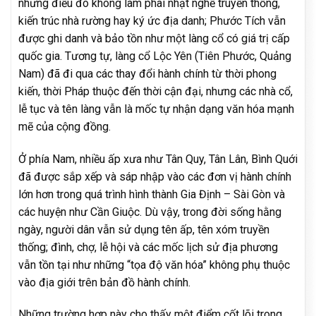
nhưng điều đó không làm phai nhạt nghề truyền thống,
kiến trúc nhà rường hay ký ức địa danh; Phước Tích vẫn
được ghi danh và bảo tồn như một làng cổ có giá trị cấp
quốc gia. Tương tự, làng cổ Lộc Yên (Tiên Phước, Quảng
Nam) đã đi qua các thay đổi hành chính từ thời phong
kiến, thời Pháp thuộc đến thời cận đại, nhưng các nhà cổ,
lễ tục và tên làng vẫn là mốc tự nhận dạng văn hóa mạnh
mẽ của cộng đồng.
Ở phía Nam, nhiều ấp xưa như Tân Quy, Tân Lân, Bình Quới
đã được sắp xếp và sáp nhập vào các đơn vị hành chính
lớn hơn trong quá trình hình thành Gia Định – Sài Gòn và
các huyện như Cần Giuộc. Dù vậy, trong đời sống hằng
ngày, người dân vẫn sử dụng tên ấp, tên xóm truyền
thống; đình, chợ, lễ hội và các mốc lịch sử địa phương
vẫn tồn tại như những “tọa độ văn hóa” không phụ thuộc
vào địa giới trên bản đồ hành chính.
Những trường hợp này cho thấy một điểm cốt lõi trong