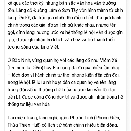
xã qua các thời kỳ, nhưng bản sắc văn hóa vẫn trường
tồn. Làng cổ Đường Lâm ở Sơn Tây vốn hình thành từ chín
làng liền kề, đã trải qua nhiều lần điều chỉnh địa giới hành
chính trong các giai đoạn lịch sử khác nhau, nhưng tên
gọi, đình làng, hương ước và hệ thống lễ hội vẫn được gìn
giữ, được ghi nhận là di tích văn hóa và trở thành biểu
tượng sống của làng Việt.
Ở Bắc Ninh, vùng quan họ với các làng cổ như Viêm Xá
(tên nôm là Diềm) hay Bịu cũng đã đi qua nhiều lần nhập
– tách đơn vị hành chính từ thời phong kiến đến cận đại;
song lễ hội, lề lối sinh hoạt dân ca quan họ và tên làng
trong đời sống thường nhật của người dân vẫn tồn tại
bền bỉ, được cộng đồng duy trì và được ghi nhận trong hệ
thống tư liệu văn hóa.
Tại miền Trung, làng nghề gốm Phước Tích (Phong Điền,
Thừa Thiên Huế) có lịch sử hành chính nhiều biến động,