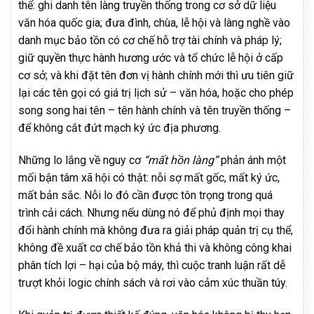
thể: ghi danh tên làng truyền thống trong cơ sở dữ liệu
văn hóa quốc gia; đưa đình, chùa, lễ hội và làng nghề vào
danh mục bảo tồn có cơ chế hỗ trợ tài chính và pháp lý;
giữ quyền thực hành hương ước và tổ chức lễ hội ở cấp
cơ sở; và khi đặt tên đơn vị hành chính mới thì ưu tiên giữ
lại các tên gọi có giá trị lịch sử – văn hóa, hoặc cho phép
song song hai tên – tên hành chính và tên truyền thống –
để không cắt đứt mạch ký ức địa phương.
Những lo lắng về nguy cơ
“mất hồn làng”
phản ánh một
mối bận tâm xã hội có thật: nỗi sợ mất gốc, mất ký ức,
mất bản sắc. Nỗi lo đó cần được tôn trọng trong quá
trình cải cách. Nhưng nếu dùng nó để phủ định mọi thay
đổi hành chính mà không đưa ra giải pháp quản trị cụ thể,
không đề xuất cơ chế bảo tồn khả thi và không công khai
phân tích lợi – hại của bộ máy, thì cuộc tranh luận rất dễ
trượt khỏi logic chính sách và rơi vào cảm xúc thuần túy.