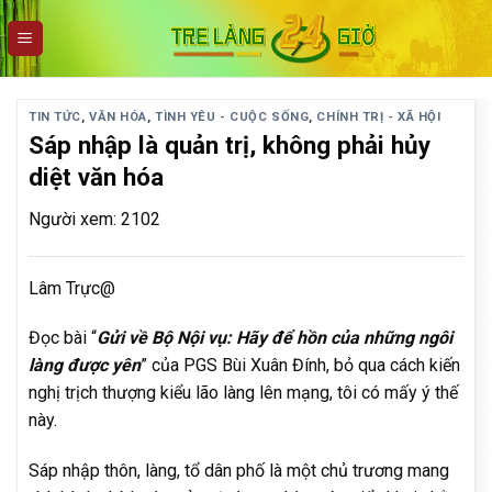
Skip
to
content
TIN TỨC
,
VĂN HÓA
,
TÌNH YÊU - CUỘC SỐNG
,
CHÍNH TRỊ - XÃ HỘI
Sáp nhập là quản trị, không phải hủy
diệt văn hóa
Người xem: 2102
Lâm Trực@
Đọc bài “
Gửi về Bộ Nội vụ: Hãy để hồn của những ngôi
làng được yên
” của PGS Bùi Xuân Đính, bỏ qua cách kiến
nghị trịch thượng kiểu lão làng lên mạng, tôi có mấy ý thế
này.
Sáp nhập thôn, làng, tổ dân phố là một chủ trương mang