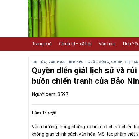
Skip
to
content
Trang chủ
Chính trị – xã hội
Văn hóa
Tình Yê
TIN TỨC
,
VĂN HÓA
,
TÌNH YÊU - CUỘC SỐNG
,
CHÍNH TRỊ - XÃ
Quyền diễn giải lịch sử và rủ
buồn chiến tranh của Bảo Ni
Người xem: 3597
Lâm Trực@
Văn chương, trong những xã hội có lịch sử chiến tr
không gian chính sách văn hóa. Mỗi tác phẩm viết về