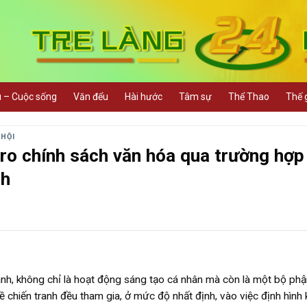
u – Cuộc sống
Văn đểu
Hài hước
Tâm sự
Thể Thao
Thế g
 HỘI
i ro chính sách văn hóa qua trường hợp
nh
anh, không chỉ là hoạt động sáng tạo cá nhân mà còn là một bộ ph
 chiến tranh đều tham gia, ở mức độ nhất định, vào việc định hình 