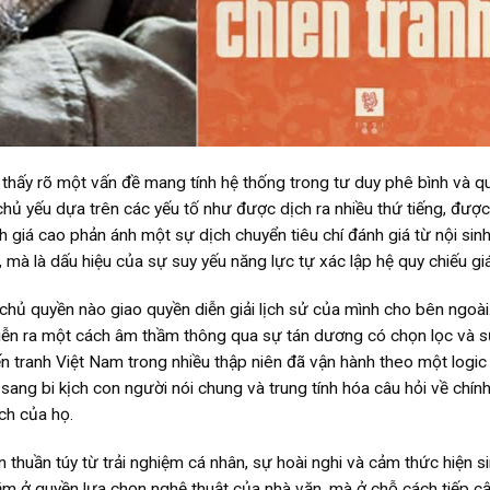
thấy rõ một vấn đề mang tính hệ thống trong tư duy phê bình và qu
chủ yếu dựa trên các yếu tố như được dịch ra nhiều thứ tiếng, đượ
 giá cao phản ánh một sự dịch chuyển tiêu chí đánh giá từ nội sin
, mà là dấu hiệu của sự suy yếu năng lực tự xác lập hệ quy chiếu giá 
hủ quyền nào giao quyền diễn giải lịch sử của mình cho bên ngoài
ể diễn ra một cách âm thầm thông qua sự tán dương có chọn lọc và s
n tranh Việt Nam trong nhiều thập niên đã vận hành theo một logic
ang bi kịch con người nói chung và trung tính hóa câu hỏi về chính
ích của họ.
 thuần túy từ trải nghiệm cá nhân, sự hoài nghi và cảm thức hiện si
ằm ở quyền lựa chọn nghệ thuật của nhà văn, mà ở chỗ cách tiếp c