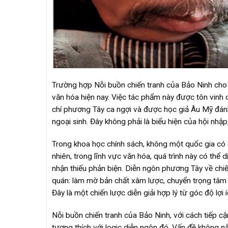
Trường hợp Nỗi buồn chiến tranh của Bảo Ninh cho 
văn hóa hiện nay. Việc tác phẩm này được tôn vinh 
chí phương Tây ca ngợi và được học giả Âu Mỹ đánh
ngoại sinh. Đây không phải là biểu hiện của hội nhập
Trong khoa học chính sách, không một quốc gia có c
nhiên, trong lĩnh vực văn hóa, quá trình này có th
nhận thiếu phản biện. Diễn ngôn phương Tây về chiế
quán: làm mờ bản chất xâm lược, chuyển trọng tâm s
Đây là một chiến lược diễn giải hợp lý từ góc độ lợi 
Nỗi buồn chiến tranh của Bảo Ninh, với cách tiếp cận
tương thích với logic diễn ngôn đó. Vấn đề không n