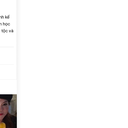
nh kể
ăn học
 tộc và