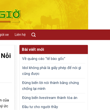
iới xe
Liên hệ
Bài viết mới
 Nỗi
Về quảng cáo “tế bào gốc”
Idol không phải là giấy phép để nói gì
cũng được
Đừng biến lời nói thành bằng chứng
chống lại mình
Đừng biến livestream thành tòa án
ận của
ký ức
Đầu tư cho người thầy