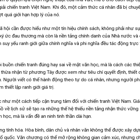
iải chiến tranh Việt Nam. Khi đó, một cảm thức cá nhân đã bị chuy
 quá giới hạn hợp lý của nó.
 hội cần được hiểu như một tín hiệu chính sách, không phải như sự
à ký ức đau thương mà còn là nền tảng chính danh của Nhà nước và
làm suy yếu ranh giới giữa chính nghĩa và phi nghĩa đều tác động trực 
ỗi buồn chiến tranh đúng hay sai về mặt văn học, mà là cách các thi
 thừa nhận từ phương Tây được xem như tiêu chí quyết định, thiết 
h. Người viết có thể hành động theo tự do cá nhân, nhưng người ph
hiết lập ranh giới giá trị.
 như một cách tiếp cận trung tâm đối với chiến tranh Việt Nam. Gi
ơ hồ về lịch sử sẽ tạo ra những thế hệ thiếu nền tảng nhận thức vững
 học, mà là vấn đề an ninh tinh thần dài hạn.
trung tính hóa. Hòa bình, dân chủ và nhân văn không thể được xây dự
Tổ quốc. Văn chương có thể mở rộng không gian cảm xúc, nhưng ch