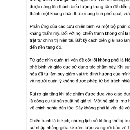
được nâng lên thành biểu tượng trung tâm để diễn g
thành một khung nhận thức mang tính phổ quát, vượt
Phản ứng của các cựu chiến binh và một bộ phận xã
kháng thẩm mỹ. Đối với họ, chiến tranh không chỉ l
trật tự chính trị hiện tại. Bất kỳ cách diễn giải nào 
đến nền tảng đó.
Từ góc nhìn quản trị, vấn đề cốt lõi không phải là N
phê bình và giáo dục sử dụng tác phẩm này. Khi sự
hóa đã tự làm suy giảm vai trò định hướng của mìn
và người quản lý không được phép từ bỏ trách nhiệm t
Rủi ro gia tăng khi tác phẩm được đưa vào giáo dục
là công cụ tái sản xuất hệ giá trị. Một hệ giá trị m
về chính nghĩa dân tộc. Đây không phải là vấn đề văn
Chiến tranh là bi kịch, nhưng lịch sử không thể bị 
sự nhập nhằng giữa kẻ xâm lược và người bảo vệ 