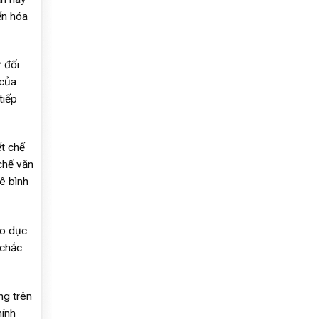
ển hóa
 đối
 của
tiếp
ết chế
chế văn
ê bình
áo dục
 chắc
ng trên
ính