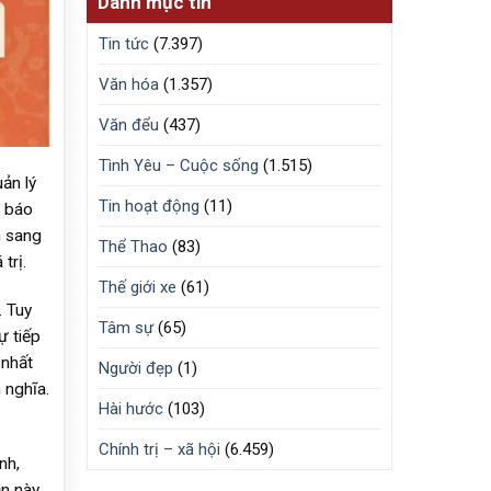
Danh mục tin
Tin tức
(7.397)
Văn hóa
(1.357)
Văn đểu
(437)
Tình Yêu – Cuộc sống
(1.515)
ản lý
Tin hoạt động
(11)
c báo
h sang
Thể Thao
(83)
trị.
Thế giới xe
(61)
. Tuy
Tâm sự
(65)
ự tiếp
 nhất
Người đẹp
(1)
 nghĩa.
Hài hước
(103)
Chính trị – xã hội
(6.459)
nh,
ận này