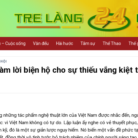
u – Cuộc sống
Văn đểu
Hài hước
Tâm sự
Thể Thao
Thế g
 HỘI
làm lời biện hộ cho sự thiếu vắng kiệt 
ng những tác phẩm nghệ thuật lớn của Việt Nam được nhắc đến, ngư
uộc: vì Việt Nam không có tự do. Lập luận ấy nghe có vẻ thuyết phục
n kỹ, đó là một sự giản lược nguy hiểm. Nó biến một vấn đề phức t
, đồng thời vô tình tước bỏ trách nhiệm của chính người sáng tạo.