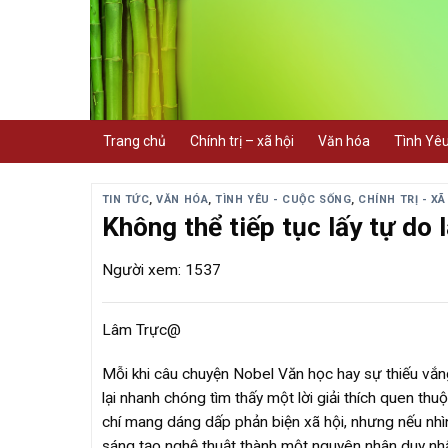
Skip
to
content
Trang chủ
Chính trị – xã hội
Văn hóa
Tình Yê
TIN TỨC
,
VĂN HÓA
,
TÌNH YÊU - CUỘC SỐNG
,
CHÍNH TRỊ - XÃ
Không thể tiếp tục lấy tự do 
Người xem: 1537
Lâm Trực@
Mỗi khi câu chuyện Nobel Văn học hay sự thiếu vắ
lại nhanh chóng tìm thấy một lời giải thích quen th
chí mang dáng dấp phản biện xã hội, nhưng nếu nhì
sáng tạo nghệ thuật thành một nguyên nhân duy nhất