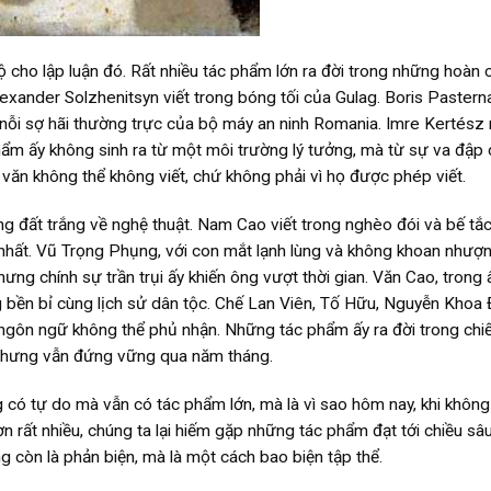
ộ cho lập luận đó. Rất nhiều tác phẩm lớn ra đời trong những hoàn 
exander Solzhenitsyn viết trong bóng tối của Gulag. Boris Pastern
g nỗi sợ hãi thường trực của bộ máy an ninh Romania. Imre Kertés
phẩm ấy không sinh ra từ một môi trường lý tưởng, mà từ sự va đập 
 văn không thể không viết, chứ không phải vì họ được phép viết.
ng đất trắng về nghệ thuật. Nam Cao viết trong nghèo đói và bế tắc
nhất. Vũ Trọng Phụng, với con mắt lạnh lùng và không khoan nhượ
ưng chính sự trần trụi ấy khiến ông vượt thời gian. Văn Cao, trong
g bền bỉ cùng lịch sử dân tộc. Chế Lan Viên, Tố Hữu, Nguyễn Khoa 
 ngôn ngữ không thể phủ nhận. Những tác phẩm ấy ra đời trong chi
t, nhưng vẫn đứng vững qua năm tháng.
ng có tự do mà vẫn có tác phẩm lớn, mà là vì sao hôm nay, khi không
n rất nhiều, chúng ta lại hiếm gặp những tác phẩm đạt tới chiều sâ
ông còn là phản biện, mà là một cách bao biện tập thể.