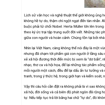
Lịch sử văn học và nghệ thuật thế giới không ủng h
không hề tự do, thậm chí ngột ngạt đến tàn nhẫn. Al
buộc phải từ chối Nobel. Herta Müller lớn lên tron
theo ký ức trại tập trung suốt đời viết. Những tác 
giữa con người và hoàn cảnh. Chúng tồn tại bởi nhà
Nhìn lại Việt Nam, càng không thể nói đây là một vù
nhưng đã chạm tới phẩm giá con người ở tầng sâu 
xẻ xã hội đương thời đến mức bị xem là “dơ bẩn”, nh
nhạc, thơ ca và hội họa, để lại những tác phẩm sốn
mỗi người một cách, đều để lại dấu ấn tư tưởng và
tranh, trong ý thức hệ, trong giới hạn và kiểm soá
Vậy thì câu hỏi cần đặt ra không phải là vì sao khô
xã hội, đời sống và cả biên độ phát ngôn đã rộng hơ
tự. Nếu tiếp tục trả lời bằng hai chữ “tự do”, đó kh