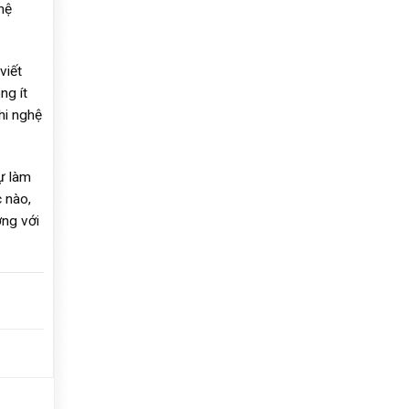
hệ
viết
ng ít
hi nghệ
tự làm
 nào,
ợng với