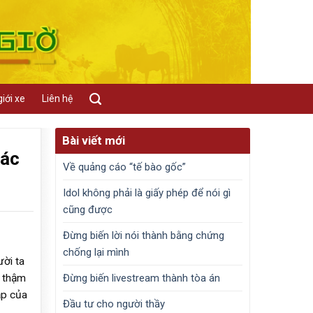
iới xe
Liên hệ
Bài viết mới
tác
Về quảng cáo “tế bào gốc”
Idol không phải là giấy phép để nói gì
cũng được
Đừng biến lời nói thành bằng chứng
chống lại mình
ời ta
Đừng biến livestream thành tòa án
, thậm
ạp của
Đầu tư cho người thầy