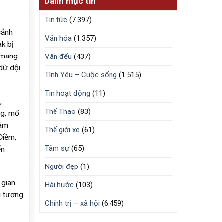
Danh mục tin
Tin tức
(7.397)
cảnh
Văn hóa
(1.357)
ak bị
z mang
Văn đểu
(437)
dữ dội
Tình Yêu – Cuộc sống
(1.515)
Tin hoạt động
(11)
,
Thể Thao
(83)
ng, mổ
 âm
Thế giới xe
(61)
Điềm,
Tâm sự
(65)
ến
Người đẹp
(1)
 gian
Hài hước
(103)
u tương
Chính trị – xã hội
(6.459)