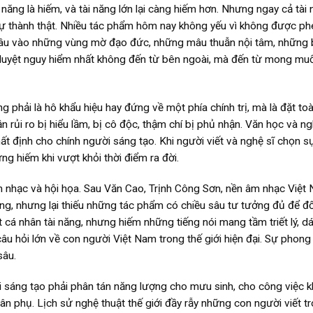
i năng là hiếm, và tài năng lớn lại càng hiếm hơn. Nhưng ngay cả tài
: sự thành thật. Nhiều tác phẩm hôm nay không yếu vì không được ph
âu vào những vùng mờ đạo đức, những mâu thuẫn nội tâm, những b
 duyệt nguy hiểm nhất không đến từ bên ngoài, mà đến từ mong mu
g phải là hô khẩu hiệu hay đứng về một phía chính trị, mà là đặt to
 rủi ro bị hiểu lầm, bị cô độc, thậm chí bị phủ nhận. Văn học và n
t định cho chính người sáng tạo. Khi người viết và nghệ sĩ chọn s
ưng hiếm khi vượt khỏi thời điểm ra đời.
m nhạc và hội họa. Sau Văn Cao, Trịnh Công Sơn, nền âm nhạc Việt
hông, nhưng lại thiếu những tác phẩm có chiều sâu tư tưởng đủ để đố
ít cá nhân tài năng, nhưng hiếm những tiếng nói mang tầm triết lý, d
 câu hỏi lớn về con người Việt Nam trong thế giới hiện đại. Sự phong
sâu.
i sáng tạo phải phân tán năng lượng cho mưu sinh, cho công việc k
hân phụ. Lịch sử nghệ thuật thế giới đầy rẫy những con người viết t