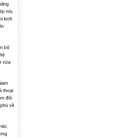
 năng
ép nói,
i kịch
ốn
àn bộ
ghệ
ự vừa
 Nam
i thoại
ám đối
 phú về
hác.
rong