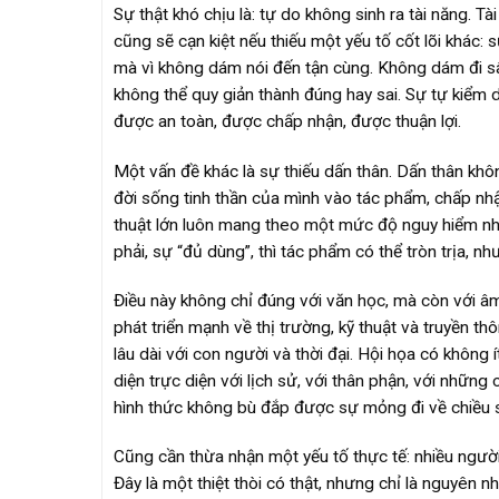
Sự thật khó chịu là: tự do không sinh ra tài năng. Tà
cũng sẽ cạn kiệt nếu thiếu một yếu tố cốt lõi khác
mà vì không dám nói đến tận cùng. Không dám đi s
không thể quy giản thành đúng hay sai. Sự tự kiểm
được an toàn, được chấp nhận, được thuận lợi.
Một vấn đề khác là sự thiếu dấn thân. Dấn thân khôn
đời sống tinh thần của mình vào tác phẩm, chấp nhận
thuật lớn luôn mang theo một mức độ nguy hiểm nhấ
phải, sự “đủ dùng”, thì tác phẩm có thể tròn trịa, nh
Điều này không chỉ đúng với văn học, mà còn với â
phát triển mạnh về thị trường, kỹ thuật và truyền t
lâu dài với con người và thời đại. Hội họa có không 
diện trực diện với lịch sử, với thân phận, với những
hình thức không bù đắp được sự mỏng đi về chiều 
Cũng cần thừa nhận một yếu tố thực tế: nhiều ngườ
Đây là một thiệt thòi có thật, nhưng chỉ là nguyên n