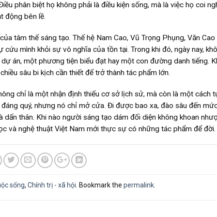
Điều phân biệt họ không phải là điều kiện sống, mà là việc họ coi ng
t động bên lề.
ổi của tâm thế sáng tạo. Thế hệ Nam Cao, Vũ Trọng Phụng, Văn Cao 
ự cứu mình khỏi sự vô nghĩa của tồn tại. Trong khi đó, ngày nay, khô
dự án, một phương tiện biểu đạt hay một con đường danh tiếng. K
 chiều sâu bi kịch cần thiết để trở thành tác phẩm lớn.
ị không chỉ là một nhận định thiếu cơ sở lịch sử, mà còn là một cách 
iện đáng quý, nhưng nó chỉ mở cửa. Đi được bao xa, đào sâu đến mức
t và dấn thân. Khi nào người sáng tạo dám đối diện không khoan như
 học và nghệ thuật Việt Nam mới thực sự có những tác phẩm để đời.
uộc sống
,
Chính trị - xã hội
. Bookmark the
permalink
.