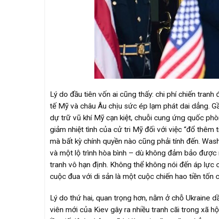
Lý do đầu tiên vốn ai cũng thấy: chi phí chiến tran
tế Mỹ và châu Âu chịu sức ép lạm phát dai dẳng. G
dự trữ vũ khí Mỹ cạn kiệt, chuỗi cung ứng quốc phòn
giảm nhiệt tình của cử tri Mỹ đối với việc “đổ thêm 
mà bất kỳ chính quyền nào cũng phải tính đến. Washi
và một lộ trình hòa bình – dù không đảm bảo được mọ
tranh vô hạn định. Không thể không nói đến áp lực
cuộc đua với di sản là một cuộc chiến hao tiền tốn củ
Lý do thứ hai, quan trọng hơn, nằm ở chỗ Ukraine d
viên mới của Kiev gây ra nhiều tranh cãi trong xã 