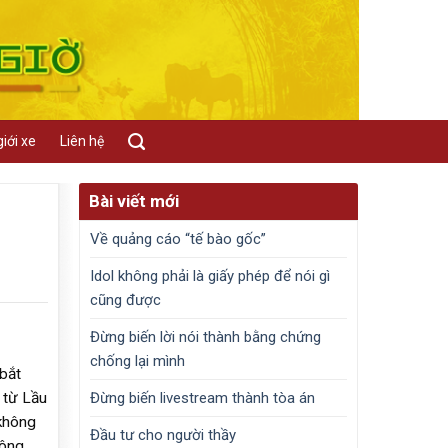
iới xe
Liên hệ
Bài viết mới
Về quảng cáo “tế bào gốc”
Idol không phải là giấy phép để nói gì
cũng được
Đừng biến lời nói thành bằng chứng
chống lại mình
bắt
Đừng biến livestream thành tòa án
 từ Lầu
 không
Đầu tư cho người thầy
hông