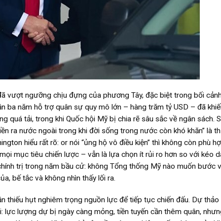
h đã vượt ngưỡng chịu đựng của phương Tây, đặc biệt trong bối cảnh
ần ba năm hỗ trợ quân sự quy mô lớn – hàng trăm tỷ USD – đã khiế
g quá tải, trong khi Quốc hội Mỹ bị chia rẽ sâu sắc về ngân sách. 
tiền ra nước ngoài trong khi đời sống trong nước còn khó khăn” là t
ngton hiểu rất rõ: or nói “ủng hộ vô điều kiện” thì không còn phù h
i mục tiêu chiến lược – vẫn là lựa chọn ít rủi ro hơn so với kéo d
 chính trị trong năm bầu cử: không Tổng thống Mỹ nào muốn bước 
a, bế tắc và không nhìn thấy lối ra.
ần thiếu hụt nghiêm trọng nguồn lực để tiếp tục chiến đấu. Dự thả
hội: lực lượng dự bị ngày càng mỏng, tiền tuyến cần thêm quân, như