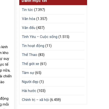
Danh mục tin
Tin tức
(7.397)
Văn hóa
(1.357)
Văn đểu
(437)
Tình Yêu – Cuộc sống
(1.515)
Tin hoạt động
(11)
 kinh
n kho
Thể Thao
(83)
Sự suy
Thế giới xe
(61)
hực tế
ợp nữa,
Tâm sự
(65)
ài chiến
Người đẹp
(1)
vào
Hài hước
(103)
o động
Chính trị – xã hội
(6.459)
ng mỗi