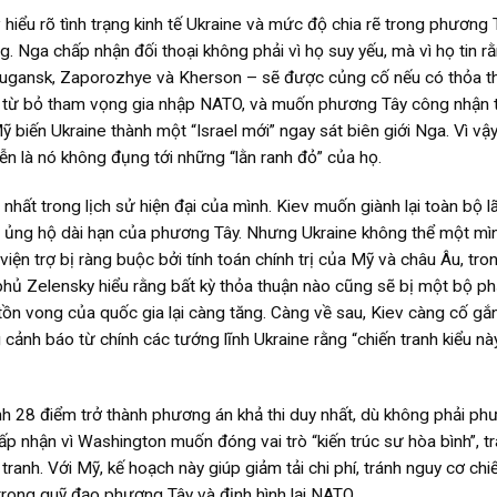
ểu rõ tình trạng kinh tế Ukraine và mức độ chia rẽ trong phương T
ng. Nga chấp nhận đối thoại không phải vì họ suy yếu, mà vì họ tin r
, Lugansk, Zaporozhye và Kherson – sẽ được củng cố nếu có thỏa t
v từ bỏ tham vọng gia nhập NATO, và muốn phương Tây công nhận 
biến Ukraine thành một “Israel mới” ngay sát biên giới Nga. Vì vậ
ễn là nó không đụng tới những “lằn ranh đỏ” của họ.
nhất trong lịch sử hiện đại của mình. Kiev muốn giành lại toàn bộ l
 ủng hộ dài hạn của phương Tây. Nhưng Ukraine không thể một mì
viện trợ bị ràng buộc bởi tính toán chính trị của Mỹ và châu Âu, tron
 phủ Zelensky hiểu rằng bất kỳ thỏa thuận nào cũng sẽ bị một bộ p
 tồn vong của quốc gia lại càng tăng. Càng về sau, Kiev càng cố gắ
ảnh báo từ chính các tướng lĩnh Ukraine rằng “chiến tranh kiểu nà
nh 28 điểm trở thành phương án khả thi duy nhất, dù không phải ph
ấp nhận vì Washington muốn đóng vai trò “kiến trúc sư hòa bình”, t
ranh. Với Mỹ, kế hoạch này giúp giảm tải chi phí, tránh nguy cơ chi
 trong quỹ đạo phương Tây và định hình lại NATO.