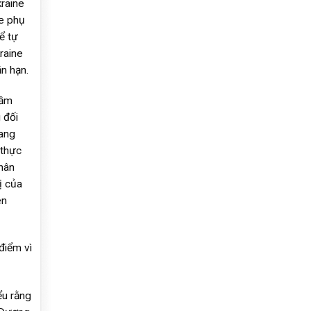
kraine
ne phụ
ể tự
raine
n hạn.
gầm
 đối
sang
 thực
hân
ị của
ên
điểm vì
ểu rằng