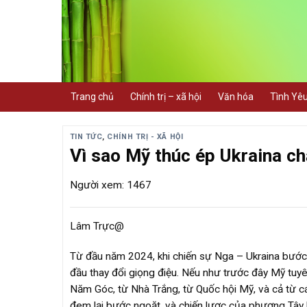
Skip
to
content
Trang chủ
Chính trị – xã hội
Văn hóa
Tình Yê
TIN TỨC
,
CHÍNH TRỊ - XÃ HỘI
Vì sao Mỹ thúc ép Ukraina c
Người xem: 1467
Lâm Trực@
Từ đầu năm 2024, khi chiến sự Nga – Ukraina bước
đầu thay đổi giọng điệu. Nếu như trước đây Mỹ tuyên
Năm Góc, từ Nhà Trắng, từ Quốc hội Mỹ, và cả từ c
đem lại bước ngoặt, và chiến lược của phương Tây 