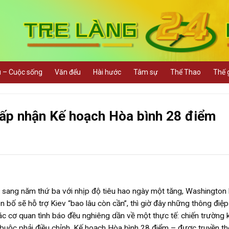
u – Cuộc sống
Văn đểu
Hài hước
Tâm sự
Thể Thao
Thế g
hấp nhận Kế hoạch Hòa bình 28 điểm
 sang năm thứ ba với nhịp độ tiêu hao ngày một tăng, Washington 
 bố sẽ hỗ trợ Kiev “bao lâu còn cần”, thì giờ đây những thông điệp
ác cơ quan tình báo đều nghiêng dần về một thực tế: chiến trường
buộc phải điều chỉnh. Kế hoạch Hòa bình 28 điểm – được truyền t