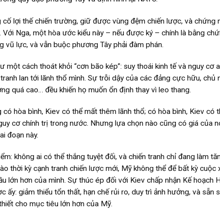
g cố lợi thế chiến trường, giữ được vùng đệm chiến lược, và chứng 
 Với Nga, một hòa ước kiểu này – nếu được ký – chính là bằng ch
ng vũ lực, và vẫn buộc phương Tây phải đàm phán.
 một cách thoát khỏi “cơn bão kép”: suy thoái kinh tế và nguy cơ a
ranh lan tới lãnh thổ mình. Sự trỗi dậy của các đảng cực hữu, chủ 
ợng quá cao… đều khiến họ muốn ổn định thay vì leo thang.
có hòa bình, Kiev có thể mất thêm lãnh thổ; có hòa bình, Kiev có 
uy cơ chính trị trong nước. Nhưng lựa chọn nào cũng có giá của n
ai đoạn này.
ểm: không ai có thể thắng tuyệt đối, và chiến tranh chỉ đang làm tă
 vào thời kỳ cạnh tranh chiến lược mới, Mỹ không thể để bất kỳ cuộc
cầu lớn hơn của mình. Sự thúc ép đối với Kiev chấp nhận Kế hoạch 
c ấy: giảm thiểu tổn thất, hạn chế rủi ro, duy trì ảnh hưởng, và sẵn 
 thiết cho mục tiêu lớn hơn của Mỹ.