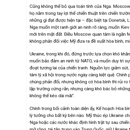
Cũng không thể bỏ qua toán tính của Nga. Moscow hi
họ nắm trong tay lợi thế chiến thuật trên chiến trườ
những gì đạt được hiện tại – đặc biệt tại Donetsk
Nga muốn một ranh giới an ninh rõ ràng, muốn Kie
mới trên mặt đất. Điều Moscow quan tâm là ngăn Mỹ 
không phản đối việc Mỹ đưa ra đề xuất hòa bình, mi
Ukraine, trong khi đó, đứng trước lựa chọn khó khăn 
muốn bảo đảm an ninh từ NATO, và muốn duy trì sự
đoạt tương lai của chiến tranh. Nguồn lực giảm sút, 
tâm lý xã hội trong nước ngày càng kiệt quệ. Chính
chúng phản đối, nhưng không có hòa bình thì rủi ro
lập trường cứng rắn, nhưng càng khó bác bỏ những c
không thể kéo dài mãi”.
Chính trong bối cảnh toàn diện ấy, Kế hoạch Hòa bì
lý tưởng cho bất kỳ bên nào. Mỹ thúc ép Ukraine ch
Nga hoặc các nước khác định hình trật tự sau chiến t
mở rộng, tái tập trung vào Trung Quốc, giữ Ukraine