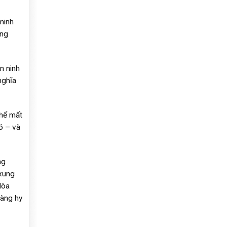
minh
ứng
n ninh
nghĩa
thể mất
ó – và
ng
 xung
Hòa
sàng hy