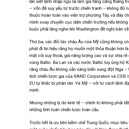
lần siết lệnh nhập ngũ lại làm gia tăng căng thẳng
– vốn đã suy yếu từ trước chiến tranh – không đủ n
thuộc hoàn toàn vào viện trợ phương Tây, và đây ch
mình xoay chuyển cục diện chiến trường nếu không có
buộc phải lắng nghe khi Washington đề nghị bàn về 
Thứ ba, các đối tác châu Âu của Mỹ cũng không còn
phát đi tín hiệu rằng họ muốn một thỏa thuận hơn l
mặt với suy thoái, giá năng lượng cao và sự chia rẽ 
vùng Baltic. Ba Lan và các nước Baltic tuy ủng hộ
rằng châu Âu không sẵn sàng biến xung đột Nga – Uk
tích chiến lược gia của RAND Corporation và CSIS từ
EU tự khắc bị phân tán. Và Mỹ – với tư cách lãnh đ
minh.
Nhưng những lý do kinh tế – chính trị không phải tấ
những tính toán chiến lược toàn cầu.
Trước hết là ưu tiên kiềm chế Trung Quốc, mục tiêu