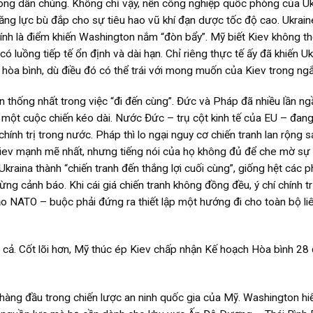
 trong dân chúng. Không chỉ vậy, nền công nghiệp quốc phòng của U
ăng lực bù đắp cho sự tiêu hao vũ khí đạn dược tốc độ cao. Ukrai
ính là điểm khiến Washington nắm “đòn bẩy”. Mỹ biết Kiev không th
 luồng tiếp tế ổn định và dài hạn. Chỉ riêng thực tế ấy đã khiến Uk
hòa bình, dù điều đó có thể trái với mong muốn của Kiev trong ngắ
 thống nhất trong việc “đi đến cùng”. Đức và Pháp đã nhiều lần n
à một cuộc chiến kéo dài. Nước Đức – trụ cột kinh tế của EU – đang
chính trị trong nước. Pháp thì lo ngại nguy cơ chiến tranh lan rộng 
 Kiev mạnh mẽ nhất, nhưng tiếng nói của họ không đủ để che mờ sự
raina thành “chiến tranh đến thắng lợi cuối cùng”, giống hệt các p
ng cảnh báo. Khi cái giá chiến tranh không đồng đều, ý chí chính tr
ạo NATO – buộc phải đứng ra thiết lập một hướng đi cho toàn bộ li
t cả. Cốt lõi hơn, Mỹ thúc ép Kiev chấp nhận Kế hoạch Hòa bình 28 
 hàng đầu trong chiến lược an ninh quốc gia của Mỹ. Washington hi