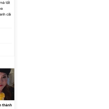
 mà tất
ỏa
anh cãi
m thành