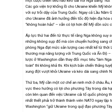
một cuộc chiến tiêu hao kéo dài với Nga đang “hú
Các gói viện trợ khổng lồ cho Ukraine khiến Mỹ kh
với sự trỗi dậy của Trung Quốc. Ngay cả Lầu Năm G
cho Ukraine đã ảnh hưởng đến tốc độ hiện đại hóa q
“không hoàn hảo” – vẫn có lợi hơn để Mỹ dồn sức ch
Áp lực thứ hai đến từ thực tế rằng Nga không suy 
những không sụp đổ mà còn chuyển hướng sang châ
phòng Nga đạt mức sản lượng cao nhất kể từ thời Li
thương mại năng lượng với Trung Quốc và Ấn Độ – gi
lược ở Washington dần thay đổi: mục tiêu “làm Nga
toàn” thì không khả thi. Khi kịch bản chiến thắng tu
xung đột vượt khỏi Ukraine và kéo dài sang chính 
Thứ ba, Mỹ cần một cơ chế an ninh mới ở châu Âu, k
vực theo hướng có lợi cho phương Tây trong dài hạn
còn liên quan đến việc Ukraine cải tổ quốc phòng t
nhất thiết phải trở thành thành viên NATO ngay lập 
Washington “giữ Ukraine trong quỹ đạo phương Tây