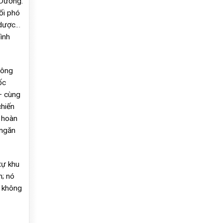
 Dương.
ối phó
 dược…
ình
hông
ốc
– cùng
chiến
 hoàn
 ngăn
tự khu
h; nó
ù không