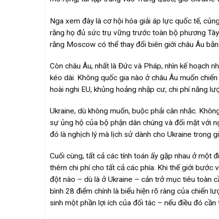
Nga xem đây là cơ hội hóa giải áp lực quốc tế, củn
rằng họ đủ sức trụ vững trước toàn bộ phương Tây.
rằng Moscow có thể thay đổi biên giới châu Âu bằ
Còn châu Âu, nhất là Đức và Pháp, nhìn kế hoạch như
kéo dài. Không quốc gia nào ở châu Âu muốn chiến t
hoài nghi EU, khủng hoảng nhập cư, chi phí năng lư
Ukraine, dù không muốn, buộc phải cân nhắc. Không 
sự ủng hộ của bộ phận dân chúng và đối mặt với ng
đó là nghịch lý mà lịch sử dành cho Ukraine trong gi
Cuối cùng, tất cả các tính toán ấy gặp nhau ở một đi
thêm chi phí cho tất cả các phía. Khi thế giới bước
đột nào – dù là ở Ukraine – cản trở mục tiêu toàn 
bình 28 điểm chính là biểu hiện rõ ràng của chiến lượ
sinh một phần lợi ích của đối tác – nếu điều đó cần