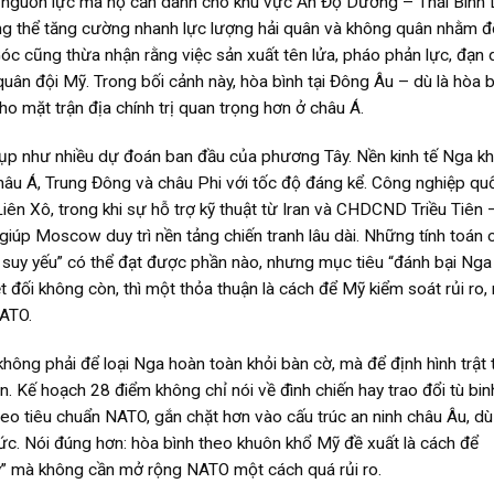
t” nguồn lực mà họ cần dành cho khu vực Ấn Độ Dương – Thái Bình
ông thể tăng cường nhanh lực lượng hải quân và không quân nhằm đ
óc cũng thừa nhận rằng việc sản xuất tên lửa, pháo phản lực, đạn
uân đội Mỹ. Trong bối cảnh này, hòa bình tại Đông Âu – dù là hòa b
o mặt trận địa chính trị quan trọng hơn ở châu Á.
sụp như nhiều dự đoán ban đầu của phương Tây. Nền kinh tế Nga k
u Á, Trung Đông và châu Phi với tốc độ đáng kể. Công nghiệp qu
ên Xô, trong khi sự hỗ trợ kỹ thuật từ Iran và CHDCND Triều Tiên 
úp Moscow duy trì nền tảng chiến tranh lâu dài. Những tính toán 
 suy yếu” có thể đạt được phần nào, nhưng mục tiêu “đánh bại Nga
yệt đối không còn, thì một thỏa thuận là cách để Mỹ kiểm soát rủi ro,
NATO.
hông phải để loại Nga hoàn toàn khỏi bàn cờ, mà để định hình trật 
. Kế hoạch 28 điểm không chỉ nói về đình chiến hay trao đổi tù bin
heo tiêu chuẩn NATO, gắn chặt hơn vào cấu trúc an ninh châu Âu, d
tức. Nói đúng hơn: hòa bình theo khuôn khổ Mỹ đề xuất là cách để
” mà không cần mở rộng NATO một cách quá rủi ro.