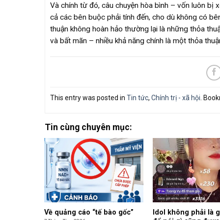
Và chính từ đó, câu chuyện hòa bình – vốn luôn bị x
cả các bên buộc phải tính đến, cho dù không có bên
thuận không hoàn hảo thường lại là những thỏa thuậ
và bất mãn – nhiều khả năng chính là một thỏa thuậ
This entry was posted in
Tin tức
,
Chính trị - xã hội
. Boo
Tin cùng chuyên mục:
Về quảng cáo “tế bào gốc”
Idol không phải là 