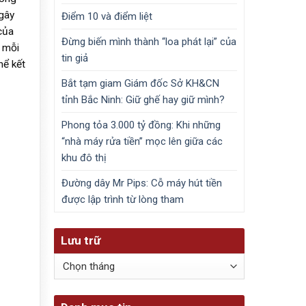
 gây
Điểm 10 và điểm liệt
của
Đừng biến mình thành “loa phát lại” của
ó mỗi
tin giả
hể kết
Bắt tạm giam Giám đốc Sở KH&CN
tỉnh Bắc Ninh: Giữ ghế hay giữ mình?
Phong tỏa 3.000 tỷ đồng: Khi những
“nhà máy rửa tiền” mọc lên giữa các
khu đô thị
Đường dây Mr Pips: Cỗ máy hút tiền
được lập trình từ lòng tham
Lưu trữ
Lưu
trữ