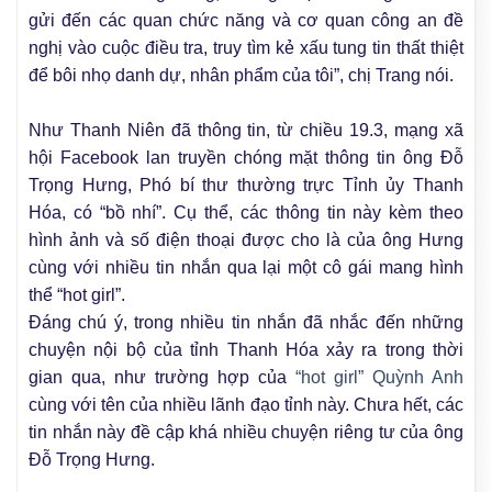
gửi đến các quan chức năng và cơ quan công an đề
nghị vào cuộc điều tra, truy tìm kẻ xấu tung tin thất thiệt
để bôi nhọ danh dự, nhân phẩm của tôi”, chị Trang nói.
Như Thanh Niên đã thông tin, từ chiều 19.3, mạng xã
hội Facebook lan truyền chóng mặt thông tin ông Đỗ
Trọng Hưng, Phó bí thư thường trực Tỉnh ủy Thanh
Hóa, có “bồ nhí”. Cụ thể, các thông tin này kèm theo
hình ảnh và số điện thoại được cho là của ông Hưng
cùng với nhiều tin nhắn qua lại một cô gái mang hình
thể “hot girl”.
Đáng chú ý, trong nhiều tin nhắn đã nhắc đến những
chuyện nội bộ của tỉnh Thanh Hóa xảy ra trong thời
gian qua, như trường hợp của
“hot girl” Quỳnh Anh
cùng với tên của nhiều lãnh đạo tỉnh này. Chưa hết, các
tin nhắn này đề cập khá nhiều chuyện riêng tư của ông
Đỗ Trọng Hưng.