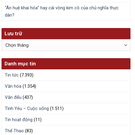
“Ân huệ khai hóa” hay cái vòng kim cô của chủ nghĩa thực
dân?
Lưu trữ
Lưu
trữ
Danh mục tin
Tin tức
(7.393)
Văn hóa
(1.354)
Văn đểu
(437)
Tình Yêu – Cuộc sống
(1.511)
Tin hoạt động
(11)
Thể Thao
(83)