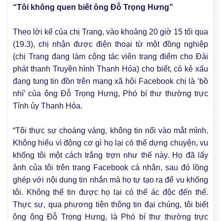
“Tôi không quen biết ông Đỗ Trọng Hưng”
Theo lời kể của chị Trang, vào khoảng 20 giờ 15 tối qua
(19.3), chị nhận được điện thoại từ một đồng nghiệp
(chị Trang đang làm cộng tác viên trang điểm cho Đài
phát thanh Truyền hình Thanh Hóa) cho biết, có kẻ xấu
đang tung tin đồn trên mạng xã hội Facebook chị là ‘bồ
nhí’ của ông Đỗ Trọng Hưng, Phó bí thư thường trực
Tỉnh ủy Thanh Hóa.
“Tôi thực sự choáng váng, không tin nổi vào mắt mình.
Không hiểu vì động cơ gì họ lại có thể dựng chuyện, vu
khống tôi một cách trắng trợn như thế này. Họ đã lấy
ảnh của tôi trên trang Facebook cá nhân, sau đó lồng
ghép với nội dung tin nhắn mà họ tự tạo ra để vu khống
tôi. Không thể tin được họ lại có thể ác độc đến thế.
Thực sự, qua phương tiện thông tin đại chúng, tôi biết
ông ông Đỗ Trọng Hưng, là Phó bí thư thường trực