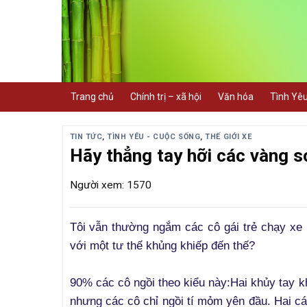
Skip
to
content
Trang chủ
Chính trị – xã hội
Văn hóa
Tình Yê
TIN TỨC
,
TÌNH YÊU - CUỘC SỐNG
,
THẾ GIỚI XE
Hãy thẳng tay hỡi các vàng s
Người xem: 1570
Tôi vẫn thường ngắm các cô gái trẻ chạy xe 
với một tư thế khủng khiếp đến thế?
90% các cô ngồi theo kiểu này:
Hai khủy tay k
nhưng các cô chỉ ngồi tí mỏm yên đầu. Hai cái