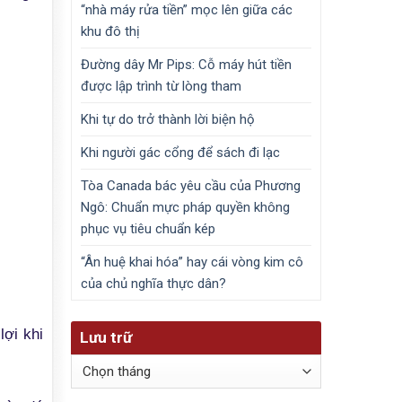
“nhà máy rửa tiền” mọc lên giữa các
khu đô thị
Đường dây Mr Pips: Cỗ máy hút tiền
được lập trình từ lòng tham
Khi tự do trở thành lời biện hộ
Khi người gác cổng để sách đi lạc
Tòa Canada bác yêu cầu của Phương
Ngô: Chuẩn mực pháp quyền không
phục vụ tiêu chuẩn kép
“Ân huệ khai hóa” hay cái vòng kim cô
của chủ nghĩa thực dân?
lợi khi
Lưu trữ
Lưu
trữ