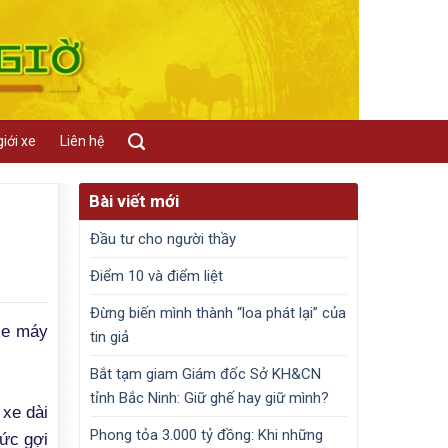
iới xe
Liên hệ
Bài viết mới
Đầu tư cho người thầy
Điểm 10 và điểm liệt
Đừng biến mình thành “loa phát lại” của
 xe máy
tin giả
Bắt tạm giam Giám đốc Sở KH&CN
tỉnh Bắc Ninh: Giữ ghế hay giữ mình?
 xe dài
Phong tỏa 3.000 tỷ đồng: Khi những
sức gợi