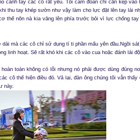
o cánh tay các cô rất yếu. Tôi cam đoan chỉ cần kẹp vào
hi thu tay khép sườn như vậy làm cho lực đặt lên tay lái n
ơ thể nõn nà kia văng lên phía trước bỏi vì lực chống tay
 dài mà các cô chỉ sử dụng tí ti phần mẩu yên đầu.Ngồi sát 
ông linh hoạt. Sẽ rất khó khi các cô vào cua hoặc đánh lái độ
 hoàn toàn không có lỗi nhưng nó phải được dùng đúng nơ
các cô thể hiện điều đó. Vả lại, đàn ông chúng tôi vẫn thấy
ư này.