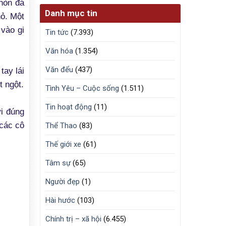
 hòn đá
Danh mục tin
hỏ. Một
 vào gi
Tin tức
(7.393)
Văn hóa
(1.354)
Văn đểu
(437)
tay lái
t ngột.
Tình Yêu – Cuộc sống
(1.511)
Tin hoạt động
(11)
i đúng
 các cô
Thể Thao
(83)
Thế giới xe
(61)
Tâm sự
(65)
Người đẹp
(1)
Hài hước
(103)
Chính trị – xã hội
(6.455)