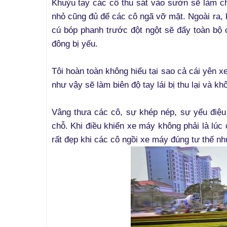
Khuỷu tay các cô thu sát vào sườn sẽ làm ch
nhỏ cũng đủ để các cô ngã vỡ mặt. Ngoài ra, k
cú bóp phanh trước đột ngột sẽ đẩy toàn bộ c
đông bị yếu.
Tôi hoàn toàn không hiểu tại sao cả cái yên xe
như vậy sẽ làm biên độ tay lái bị thu lại và kh
Vâng thưa các cô, sự khép nép, sự yểu điệu
chỗ. Khi điều khiển xe máy không phải là lúc 
rất đẹp khi các cô ngồi xe máy đúng tư thế nh