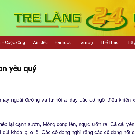
u – Cuộc sống
Văn đểu
Hài hước
Tâm sự
Thể Thao
Thế g
on yêu quý
máy ngoài đường và tự hỏi ai dạy các cô ngồi điều khiển
hép lại cạnh sườn, Mông cong lên, ngực ưỡn ra. Cả cái yên
 đùi khép lại e lệ. Các cô đang nghĩ rằng các cô đang hết 