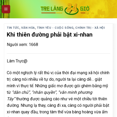
Skip
to
content
TIN TỨC
,
VĂN HÓA
,
TÌNH YÊU - CUỘC SỐNG
,
CHÍNH TRỊ - XÃ HỘI
Khi thiên đường phải bật xi-nhan
Người xem: 1668
Lâm Trực@
Có một nghịch lý rất thú vị của thời đại mạng xã hội chính
trị: càng nói nhiều về tự do, người ta lại càng dễ… giật
mình vì thực tế. Những giấc mơ được gói ghém bằng mỹ
từ
“dân chủ”, “nhân quyền”, “văn minh phương
Tây”
thường được quảng cáo như vé một chiều tới thiên
đường. Nhưng lạ thay, càng đi xa, càng có người phải bật
xi-nhan quay đầu, trong tâm thế vừa bàng hoàng vừa ấm