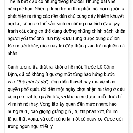
Thế là bắt đầu có những tiếng thở dài. Những bài viết
nặng nề hơn. Những dòng trạng thái phẫn nộ, nơi người ta
phát hiện ra rằng các nền dân chủ cũng đầy khiếm khuyết
nội tại, cũng có thể sản sinh ra những nhà lãnh đạo gây
tranh cãi, cũng có thể dung dưỡng những chính sách khiến
người yếu thế phải run rẩy. Điều từng được dùng để lên
lớp người khác, giờ quay lại đập thẳng vào trải nghiệm cá
nhân.
Cảnh tượng ấy, thật ra, không hề mới. Trước Lê Công
Định, đã có không ít gương mặt từng hào hứng bước
vào
“thế giới tự do”
, từng diễn thuyết say mê về nhân
quyền phổ quát, rồi đến một ngày chợt nhận ra rằng ở đâu
cũng có trật tự quyền lực, và không ai được miễn trừ chỉ
vì mình nói hay. Vòng lặp ấy quen đến mức nhàm: hào
hứng ra đi, cao giọng giảng giải, tự tin phán xét, rồi im
lặng, thất vọng, và cuối cùng là một cú quay xe được gói
trong ngôn ngữ triết lý.