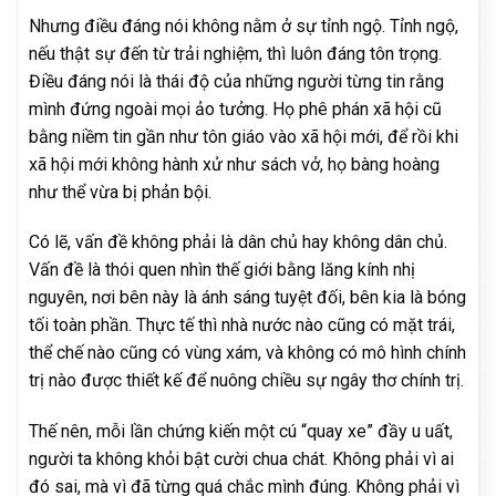
Nhưng điều đáng nói không nằm ở sự tỉnh ngộ. Tỉnh ngộ,
nếu thật sự đến từ trải nghiệm, thì luôn đáng tôn trọng.
Điều đáng nói là thái độ của những người từng tin rằng
mình đứng ngoài mọi ảo tưởng. Họ phê phán xã hội cũ
bằng niềm tin gần như tôn giáo vào xã hội mới, để rồi khi
xã hội mới không hành xử như sách vở, họ bàng hoàng
như thể vừa bị phản bội.
Có lẽ, vấn đề không phải là dân chủ hay không dân chủ.
Vấn đề là thói quen nhìn thế giới bằng lăng kính nhị
nguyên, nơi bên này là ánh sáng tuyệt đối, bên kia là bóng
tối toàn phần. Thực tế thì nhà nước nào cũng có mặt trái,
thể chế nào cũng có vùng xám, và không có mô hình chính
trị nào được thiết kế để nuông chiều sự ngây thơ chính trị.
Thế nên, mỗi lần chứng kiến một cú “quay xe” đầy u uất,
người ta không khỏi bật cười chua chát. Không phải vì ai
đó sai, mà vì đã từng quá chắc mình đúng. Không phải vì