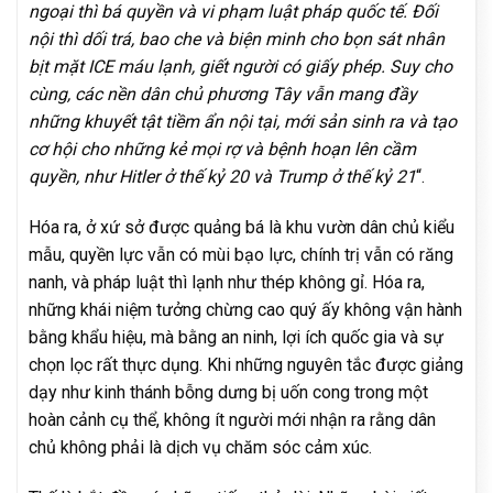
ngoại thì bá quyền và vi phạm luật pháp quốc tế. Đối
nội thì dối trá, bao che và biện minh cho bọn sát nhân
bịt mặt ICE máu lạnh, giết người có giấy phép. Suy cho
cùng, các nền dân chủ phương Tây vẫn mang đầy
những khuyết tật tiềm ẩn nội tại, mới sản sinh ra và tạo
cơ hội cho những kẻ mọi rợ và bệnh hoạn lên cầm
quyền, như Hitler ở thế kỷ 20 và Trump ở thế kỷ 21
“.
Hóa ra, ở xứ sở được quảng bá là khu vườn dân chủ kiểu
mẫu, quyền lực vẫn có mùi bạo lực, chính trị vẫn có răng
nanh, và pháp luật thì lạnh như thép không gỉ. Hóa ra,
những khái niệm tưởng chừng cao quý ấy không vận hành
bằng khẩu hiệu, mà bằng an ninh, lợi ích quốc gia và sự
chọn lọc rất thực dụng. Khi những nguyên tắc được giảng
dạy như kinh thánh bỗng dưng bị uốn cong trong một
hoàn cảnh cụ thể, không ít người mới nhận ra rằng dân
chủ không phải là dịch vụ chăm sóc cảm xúc.