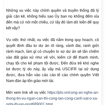
Những vụ việc này chính quyền và truyền thông đã lý
giải cặn kẽ, không hiểu sao Ủy ban nọ không đếm xỉa
đến mà cứ nói một chiều, cứ lấy đó làm dữ kiện để quy
kết vậy?
Vụ việc thứ nhất, vụ việc đã nằm trong quy hoạch, có
quyết định đầu tư dự án rõ ràng, vành đai, ranh giới
rành mạch, làm gì có chuyện lo sợ dự án sẽ lấn chiếm
vào đất giáo xứ như vẽ vời, kiếm cớ để thanh minh,
chạy tội cho kẻ phạm tội được. Đến đứa trẻ khó nghe
lọt được lý do này, ấy vậy mà USCIFR lại sử dụng
được, đưa hẳn vào cáo cáo tố cáo chính quyền Việt
Nam đàn áp tôn giáo mới tài.
Mời xem link về vụ việc
https://plo.vn/cong-an-nghe-an-
thong-tin-vu-ngan-can-thi-cong-tan-cong-canh-sat-o-xa-
nghi-thuan-post689001.html