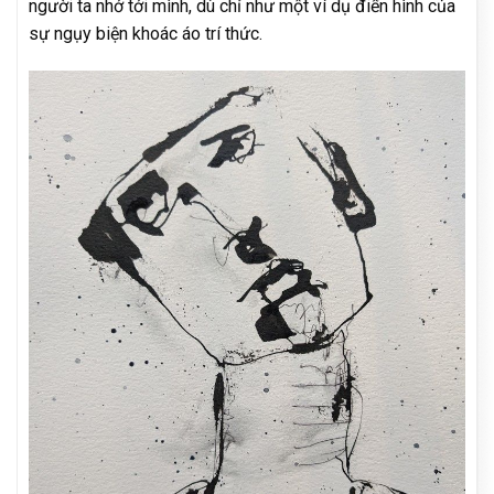
người ta nhớ tới mình, dù chỉ như một ví dụ điển hình của
sự ngụy biện khoác áo trí thức.