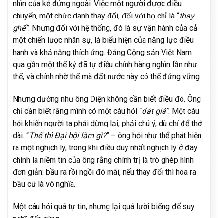
nhìn của kẻ đứng ngoài. Việc một người được điều
chuyển, một chức danh thay đổi, đối với họ chỉ là “
thay
ghế”
. Nhưng đối với hệ thống, đó là sự vận hành của cả
một chiến lược nhân sự, là biểu hiện của năng lực điều
hành và khả năng thích ứng. Đảng Cộng sản Việt Nam
qua gần một thế kỷ đã tự điều chỉnh hàng nghìn lần như
thế, và chính nhờ thế mà đất nước này có thể đứng vững.
Nhưng dường như ông Diện không cần biết điều đó. Ông
chỉ cần biết rằng mình có một câu hỏi “
đắt giá”
. Một câu
hỏi khiến người ta phải dừng lại, phải chú ý, dù chỉ để thở
dài. “
Thế thì Đại hội làm gì?
” – ông hỏi như thể phát hiện
ra một nghịch lý, trong khi điều duy nhất nghịch lý ở đây
chính là niềm tin của ông rằng chính trị là trò ghép hình
đơn giản: bầu ra rồi ngồi đó mãi, nếu thay đổi thì hóa ra
bầu cử là vô nghĩa.
Một câu hỏi quá tự tin, nhưng lại quá lười biếng để suy