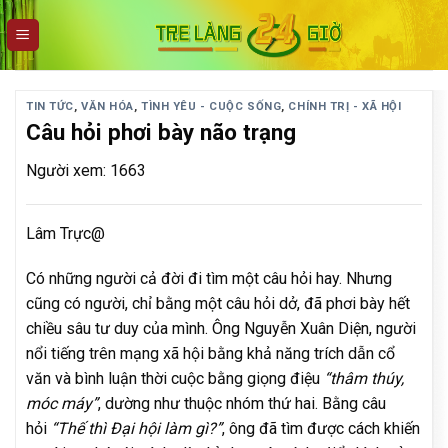
Skip
to
content
TIN TỨC
,
VĂN HÓA
,
TÌNH YÊU - CUỘC SỐNG
,
CHÍNH TRỊ - XÃ HỘI
Câu hỏi phơi bày não trạng
Người xem: 1663
Lâm Trực@
Có những người cả đời đi tìm một câu hỏi hay. Nhưng
cũng có người, chỉ bằng một câu hỏi dở, đã phơi bày hết
chiều sâu tư duy của mình. Ông Nguyễn Xuân Diện, người
nổi tiếng trên mạng xã hội bằng khả năng trích dẫn cổ
văn và bình luận thời cuộc bằng giọng điệu
“thâm thúy,
móc máy”
, dường như thuộc nhóm thứ hai. Bằng câu
hỏi
“Thế thì Đại hội làm gì?”
, ông đã tìm được cách khiến