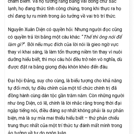
châm biếm. Và họ tưởng rằng bằng vài dòng chữ sắc
lạnh, họ đang thức tỉnh công chúng, trong khi thực ra họ
chỉ đang tự ru mình trong ảo tưởng về vai trò trí thức.
Nguyễn Xuân Diện có quyền hỏi. Nhưng người đọc cũng
có quyền trả lời bằng một câu khác: “
Thế thì ông nói để
làm gì?
”. Bởi nếu mục đích của lời nói là gieo ngờ vực
thay vì khai sáng, là làm tổn thương niềm tin thay vì nuôi
dưỡng hiểu biết, thì mọi câu hỏi đều trở nên vô nghĩa, dù
được đặt ra bằng giọng điệu khôn khéo đến đâu.
Đại hội Đảng, suy cho cùng, là biểu tượng cho khả năng
tự đổi mới, tự điều chỉnh của một tổ chức chính trị đã
đồng hành cùng dân tộc gần trăm năm. Còn những người
như ông Diện, có lẽ, chính là lời nhắc rằng trong thời đại
ngập tiếng nói, điều đáng sợ nhất không phải là sự phản
biện, mà là sự mỉa mai thiếu hiểu biết – thứ phản chiếu
trung thực nhất của một trí thức tự đánh mất mình trong
ảo tưởng về tự do ngôn luận.