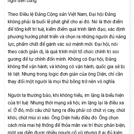
nghĩ đến cùng.
Theo Điều lệ Đảng Cộng sản Việt Nam, Đại hội Đảng
không phải là buổi lễ phát ghế cho ai đó. Nó là thời điểm
để tổng kết trí tuệ, kiểm điểm quá trình lãnh đạo, xác định
phương hướng phát triển và chọn ra những người đủ năng
lực, phẩm chất để gánh vác sứ mệnh mới. Đại hội, nói
theo cách giản dị, là quá trình một tổ chức chính trị soi
gương để tự chỉnh đốn mình. Không có Đại hội, Đảng
không thể vận hành; và không có vận hành, quốc gia sẽ bị
tê liệt. Nhưng trong logic đơn giản của ông Diện, chỉ cần
thay đổi một người là mọi thứ bỗng trở nên vô nghĩa.
Người ta thường bảo, khi không hiểu, im lặng là biểu hiện
của trí tuệ. Nhưng thời mạng xã hội, im lặng lại là điều xa
xỉ. Ở đó, mỗi câu chữ tung ra đều phải có chút vị cay, chút
khói, chút mùi xì xào. Ông Diện hiểu điều đó. Ông chọn
cách mỉa mai hệ thống để thỏa mãn vai trí thức phản biện,
một vai diễn được nhiều người cổ vũ nhưng ít ai đủ kiên