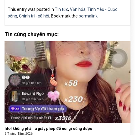
This entry was posted in
Tin tức
,
Văn hóa
,
Tình Yêu - Cuộc
sống
,
Chính trị - xã hội
. Bookmark the
permalink
.
Tin cùng chuyên mục:
Idol không phải là giấy phép để nói gì cũng được
6 Tháng Tám, 2026