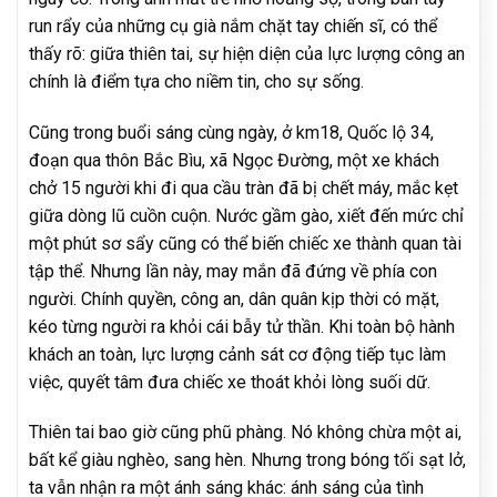
run rẩy của những cụ già nắm chặt tay chiến sĩ, có thể
thấy rõ: giữa thiên tai, sự hiện diện của lực lượng công an
chính là điểm tựa cho niềm tin, cho sự sống.
Cũng trong buổi sáng cùng ngày, ở km18, Quốc lộ 34,
đoạn qua thôn Bắc Bìu, xã Ngọc Đường, một xe khách
chở 15 người khi đi qua cầu tràn đã bị chết máy, mắc kẹt
giữa dòng lũ cuồn cuộn. Nước gầm gào, xiết đến mức chỉ
một phút sơ sẩy cũng có thể biến chiếc xe thành quan tài
tập thể. Nhưng lần này, may mắn đã đứng về phía con
người. Chính quyền, công an, dân quân kịp thời có mặt,
kéo từng người ra khỏi cái bẫy tử thần. Khi toàn bộ hành
khách an toàn, lực lượng cảnh sát cơ động tiếp tục làm
việc, quyết tâm đưa chiếc xe thoát khỏi lòng suối dữ.
Thiên tai bao giờ cũng phũ phàng. Nó không chừa một ai,
bất kể giàu nghèo, sang hèn. Nhưng trong bóng tối sạt lở,
ta vẫn nhận ra một ánh sáng khác: ánh sáng của tình