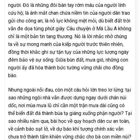
người. Đó là những đôi bàn tay rớm máu của người lính
cứu hộ; là ánh mắt chan chứa niềm tin của người dân trao
gửi cho công an; là nỗ lực không mệt mỏi, dù biết đất trời
vẫn đe dọa từng phút giây. Câu chuyện ở Má Lầu A không
chỉ là một bản tin tang thương. Nó là lời nhắc nhở chúng
ta về sự mong manh của kiếp người trước thiên nhiên,
đồng thời khắc ghi sự tận tụy của những lực lượng ngày
đêm bảo vệ sự sống. Giữa bùn đất, mưa gió, những con
người ấy đã hóa thành bức tường vững chãi cho đồng
bào.
Nhưng ngoài nỗi đau, còn một câu hỏi lớn treo lơ lửng: tại
sao những ngôi nhà vẫn được dựng ngay dưới chân núi
dốc, nơi mùa mưa lũ chỉ cần một trận mưa dài cũng có
thể biến đất đá thành búa tạ giáng xuống phận người? Tại
sao nhiều năm qua, bài học về quy hoạch dân cư an toàn,
về cảnh báo sạt lở, về dự báo khí tượng chính xác vẫn
chưa trở thành tấm khiên vững chắc cho bà con miền núi?