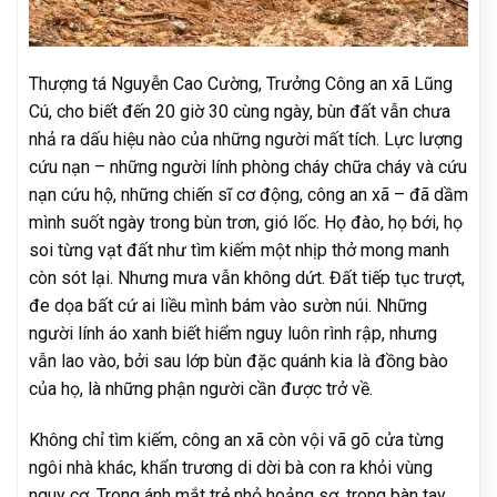
Thượng tá Nguyễn Cao Cường, Trưởng Công an xã Lũng
Cú, cho biết đến 20 giờ 30 cùng ngày, bùn đất vẫn chưa
nhả ra dấu hiệu nào của những người mất tích. Lực lượng
cứu nạn – những người lính phòng cháy chữa cháy và cứu
nạn cứu hộ, những chiến sĩ cơ động, công an xã – đã dầm
mình suốt ngày trong bùn trơn, gió lốc. Họ đào, họ bới, họ
soi từng vạt đất như tìm kiếm một nhịp thở mong manh
còn sót lại. Nhưng mưa vẫn không dứt. Đất tiếp tục trượt,
đe dọa bất cứ ai liều mình bám vào sườn núi. Những
người lính áo xanh biết hiểm nguy luôn rình rập, nhưng
vẫn lao vào, bởi sau lớp bùn đặc quánh kia là đồng bào
của họ, là những phận người cần được trở về.
Không chỉ tìm kiếm, công an xã còn vội vã gõ cửa từng
ngôi nhà khác, khẩn trương di dời bà con ra khỏi vùng
nguy cơ. Trong ánh mắt trẻ nhỏ hoảng sợ, trong bàn tay