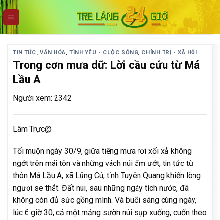
Skip
to
content
TIN TỨC
,
VĂN HÓA
,
TÌNH YÊU - CUỘC SỐNG
,
CHÍNH TRỊ - XÃ HỘI
Trong cơn mưa dữ: Lời cầu cứu từ Má
Lầu A
Người xem: 2342
Lâm Trực@
Tối muộn ngày 30/9, giữa tiếng mưa rơi xối xả không
ngớt trên mái tôn và những vách núi ẩm ướt, tin tức từ
thôn Má Lầu A, xã Lũng Cú, tỉnh Tuyên Quang khiến lòng
người se thắt. Đất núi, sau những ngày tích nước, đã
không còn đủ sức gồng mình. Và buổi sáng cùng ngày,
lúc 6 giờ 30, cả một mảng sườn núi sụp xuống, cuốn theo