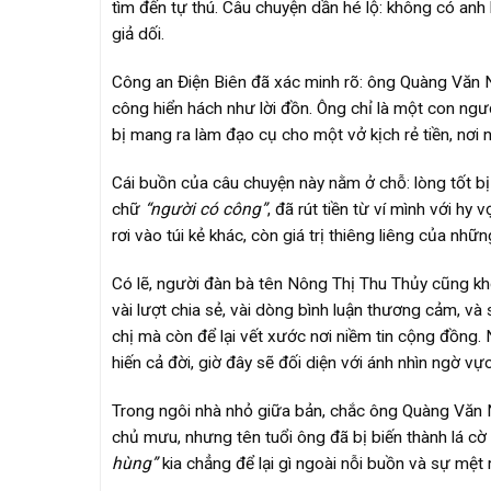
tìm đến tự thú. Câu chuyện dần hé lộ: không có anh
giả dối.
Công an Điện Biên đã xác minh rõ: ông Quàng Văn 
công hiển hách như lời đồn. Ông chỉ là một con ngư
bị mang ra làm đạo cụ cho một vở kịch rẻ tiền, nơi 
Cái buồn của câu chuyện này nằm ở chỗ: lòng tốt b
chữ
“người có công”
, đã rút tiền từ ví mình với hy
rơi vào túi kẻ khác, còn giá trị thiêng liêng của nh
Có lẽ, người đàn bà tên Nông Thị Thu Thủy cũng khô
vài lượt chia sẻ, vài dòng bình luận thương cảm, và 
chị mà còn để lại vết xước nơi niềm tin cộng đồng.
hiến cả đời, giờ đây sẽ đối diện với ánh nhìn ngờ vực
Trong ngôi nhà nhỏ giữa bản, chắc ông Quàng Văn 
chủ mưu, nhưng tên tuổi ông đã bị biến thành lá cờ 
hùng”
kia chẳng để lại gì ngoài nỗi buồn và sự mệt 