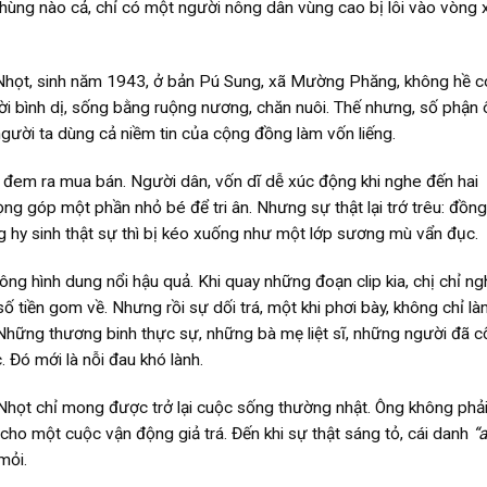
 hùng nào cả, chỉ có một người nông dân vùng cao bị lôi vào vòng 
Nhọt, sinh năm 1943, ở bản Pú Sung, xã Mường Phăng, không hề c
ời bình dị, sống bằng ruộng nương, chăn nuôi. Thế nhưng, số phận
người ta dùng cả niềm tin của cộng đồng làm vốn liếng.
ị đem ra mua bán. Người dân, vốn dĩ dễ xúc động khi nghe đến hai
 vọng góp một phần nhỏ bé để tri ân. Nhưng sự thật lại trớ trêu: đồng
ững hy sinh thật sự thì bị kéo xuống như một lớp sương mù vẩn đục.
ng hình dung nổi hậu quả. Khi quay những đoạn clip kia, chị chỉ ng
số tiền gom về. Nhưng rồi sự dối trá, một khi phơi bày, không chỉ là
 Những thương binh thực sự, những bà mẹ liệt sĩ, những người đã 
. Đó mới là nỗi đau khó lành.
Nhọt chỉ mong được trở lại cuộc sống thường nhật. Ông không phải
cho một cuộc vận động giả trá. Đến khi sự thật sáng tỏ, cái danh
“
mỏi.