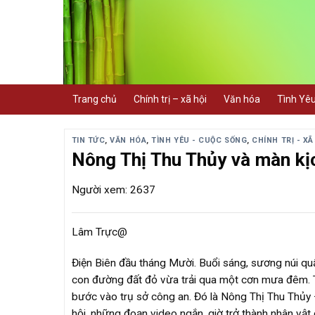
Skip
to
content
Trang chủ
Chính trị – xã hội
Văn hóa
Tình Yê
TIN TỨC
,
VĂN HÓA
,
TÌNH YÊU - CUỘC SỐNG
,
CHÍNH TRỊ - XÃ
Nông Thị Thu Thủy và màn kịc
Người xem: 2637
Lâm Trực@
Điện Biên đầu tháng Mười. Buổi sáng, sương núi q
con đường đất đỏ vừa trải qua một cơn mưa đêm. T
bước vào trụ sở công an. Đó là Nông Thị Thu Thủy –
hội, những đoạn video ngắn, giờ trở thành nhân vật