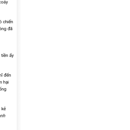
xoáy
ó chiến
 ông đã
 tiền ấy
hĩ đến
m hại
cống
 kẻ
anh