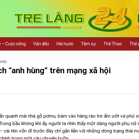
u – Cuộc sống
Văn đểu
Hài hước
Tâm sự
Thể Thao
Thế g
 HỘI
h “anh hùng” trên mạng xã hội
uẩn quanh mái nhà gỗ pơmu, bám vào hàng rào tre ẩm ướt và phủ 
rong bầu không khí ấy, người ta nhìn thấy một dáng người phụ nữ 
 cái tên vốn dĩ trước đây chỉ gắn liền với những dòng trạng thái 
 chính trong một câu chuyện buồn.