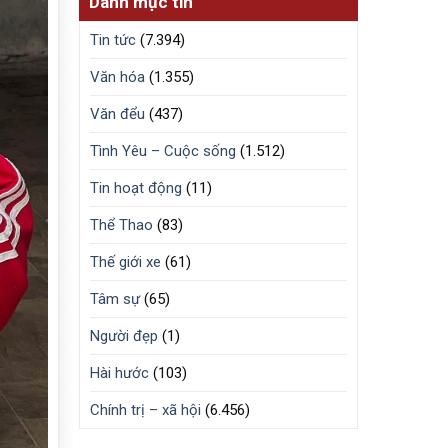
Danh mục tin
Tin tức
(7.394)
Văn hóa
(1.355)
Văn đểu
(437)
Tình Yêu – Cuộc sống
(1.512)
Tin hoạt động
(11)
Thể Thao
(83)
Thế giới xe
(61)
Tâm sự
(65)
Người đẹp
(1)
Hài hước
(103)
Chính trị – xã hội
(6.456)