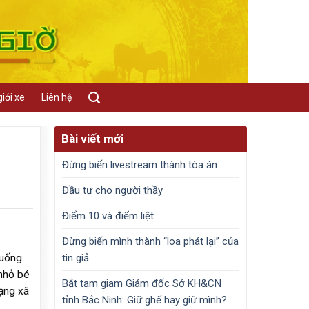
iới xe
Liên hệ
Bài viết mới
Đừng biến livestream thành tòa án
Đầu tư cho người thầy
Điểm 10 và điểm liệt
Đừng biến mình thành “loa phát lại” của
tin giả
xuống
nhỏ bé
Bắt tạm giam Giám đốc Sở KH&CN
mạng xã
tỉnh Bắc Ninh: Giữ ghế hay giữ mình?