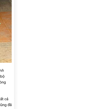
nh
 bộ
lòng
ất cả
cũng đã