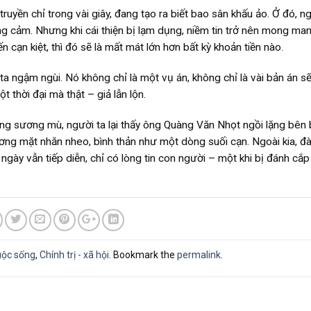
truyền chỉ trong vài giây, đang tạo ra biết bao sân khấu ảo. Ở đó, n
g cảm. Nhưng khi cái thiện bị lạm dụng, niềm tin trở nên mong man
 cạn kiệt, thì đó sẽ là mất mát lớn hơn bất kỳ khoản tiền nào.
ta ngậm ngùi. Nó không chỉ là một vụ án, không chỉ là vài bản án s
t thời đại mà thật – giả lẫn lộn.
 lảng sương mù, người ta lại thấy ông Quàng Văn Nhọt ngồi lặng bên
ơng mặt nhăn nheo, bình thản như một dòng suối cạn. Ngoài kia, đà
ày vẫn tiếp diễn, chỉ có lòng tin con người – một khi bị đánh cắp 
uộc sống
,
Chính trị - xã hội
. Bookmark the
permalink
.