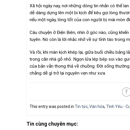
Xã hội ngày nay, nơi những dòng tin nhắn có thể lan 
dễ dàng dựng lên một bi kịch để kêu gọi lòng thươn
nếu một ngày, lòng tốt của con người bị mài mòn đến
Câu chuyện ở Điện Biên, nhìn ở góc nào, cũng khiến 
tuyên. Nó còn là lời nhắc nhở về sự tỉnh táo trong mộ
Và rồi, khi màn kịch khép lại, giữa buổi chiều bảng
trong căn nhà gỗ nhỏ. Ngọn lửa lép bép soi vào gư
của bản vẫn thong thả về chuồng. Đời sống thường ng
chẳng dễ gì trở lại nguyên vẹn như xưa.
This entry was posted in
Tin tức
,
Văn hóa
,
Tình Yêu - C
Tin cùng chuyên mục: