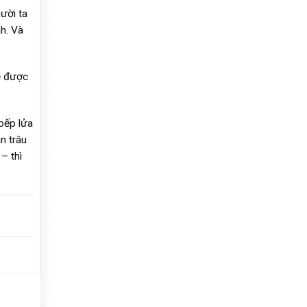
gười ta
h. Và
ẽ được
 bếp lửa
n trâu
– thì