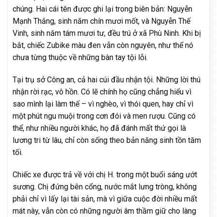
chúng. Hai cái tên được ghi lại trong biên bản: Nguyễn
Mạnh Thắng, sinh năm chín mươi mốt, và Nguyễn Thế
Vinh, sinh năm tám mươi tư, đều trú ở xã Phù Ninh. Khi bị
bắt, chiếc Zubike màu đen vẫn còn nguyên, như thể nó
chưa từng thuộc về những bàn tay tội lỗi.
Tại trụ sở Công an, cả hai cúi đầu nhận tội. Những lời thú
nhận rời rạc, vô hồn. Có lẽ chính họ cũng chẳng hiểu vì
sao mình lại làm thế – vì nghèo, vì thói quen, hay chỉ vì
một phút ngu muội trong cơn đói và men rượu. Cũng có
thể, như nhiều người khác, họ đã đánh mất thứ gọi là
lương tri từ lâu, chỉ còn sống theo bản năng sinh tồn tăm
tối.
Chiếc xe được trả về với chị H. trong một buổi sáng ướt
sương. Chị đứng bên cổng, nước mắt lưng tròng, không
phải chỉ vì lấy lại tài sản, mà vì giữa cuộc đời nhiều mất
mát này, vẫn còn có những người âm thầm giữ cho làng