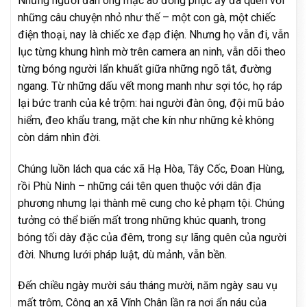
Những người đàn ông mặc áo đồng phục ấy đã quen với
những câu chuyện nhỏ như thế – một con gà, một chiếc
điện thoại, nay là chiếc xe đạp điện. Nhưng họ vẫn đi, vẫn
lục từng khung hình mờ trên camera an ninh, vẫn dõi theo
từng bóng người lẩn khuất giữa những ngõ tắt, đường
ngang. Từ những dấu vết mong manh như sợi tóc, họ ráp
lại bức tranh của kẻ trộm: hai người đàn ông, đội mũ bảo
hiểm, đeo khẩu trang, mặt che kín như những kẻ không
còn dám nhìn đời.
Chúng luồn lách qua các xã Hạ Hòa, Tây Cốc, Đoan Hùng,
rồi Phù Ninh – những cái tên quen thuộc với dân địa
phương nhưng lại thành mê cung cho kẻ phạm tội. Chúng
tưởng có thể biến mất trong những khúc quanh, trong
bóng tối dày đặc của đêm, trong sự lãng quên của người
đời. Nhưng lưới pháp luật, dù mảnh, vẫn bền.
Đến chiều ngày mười sáu tháng mười, năm ngày sau vụ
mất trộm, Công an xã Vĩnh Chân lần ra nơi ẩn náu của