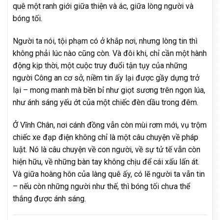
quê một ranh giới giữa thiện và ác, giữa lòng người và
bóng tối.
Người ta nói, tội phạm có ở khắp nơi, nhưng lòng tin thì
không phải lúc nào cũng còn. Và đôi khi, chỉ cần một hành
động kịp thời, một cuộc truy đuổi tận tụy của những
người Công an cơ sở, niềm tin ấy lại được gầy dựng trở
lại – mong manh mà bền bỉ như giọt sương trên ngọn lúa,
như ánh sáng yếu ớt của một chiếc đèn dầu trong đêm.
Ở Vĩnh Chân, nơi cánh đồng vẫn còn mùi rơm mới, vụ trộm
chiếc xe đạp điện không chỉ là một câu chuyện về pháp
luật. Nó là câu chuyện về con người, về sự tử tế vẫn còn
hiện hữu, về những bàn tay không chịu để cái xấu lấn át.
Và giữa hoàng hôn của làng quê ấy, có lẽ người ta vẫn tin
– nếu còn những người như thế, thì bóng tối chưa thể
thắng được ánh sáng.