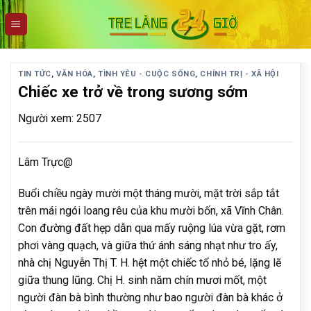
Skip
to
content
TIN TỨC
,
VĂN HÓA
,
TÌNH YÊU - CUỘC SỐNG
,
CHÍNH TRỊ - XÃ HỘI
Chiếc xe trở về trong sương sớm
Người xem: 2507
Lâm Trực@
Buổi chiều ngày mười một tháng mười, mặt trời sắp tắt
trên mái ngói loang rêu của khu mười bốn, xã Vĩnh Chân.
Con đường đất hẹp dẫn qua mấy ruộng lúa vừa gặt, rơm
phơi vàng quạch, và giữa thứ ánh sáng nhạt như tro ấy,
nhà chị Nguyễn Thị T. H. hệt một chiếc tổ nhỏ bé, lặng lẽ
giữa thung lũng. Chị H. sinh năm chín mươi mốt, một
người đàn bà bình thường như bao người đàn bà khác ở