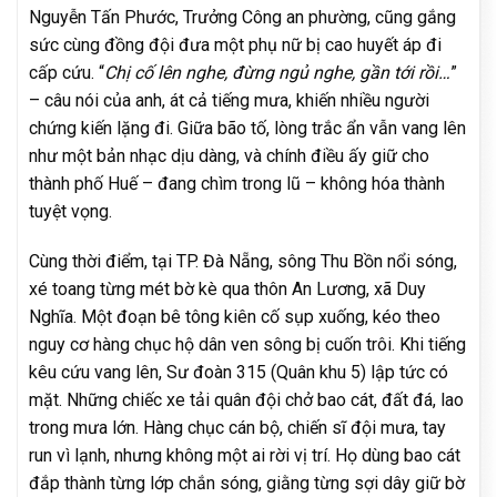
Nguyễn Tấn Phước, Trưởng Công an phường, cũng gắng
sức cùng đồng đội đưa một phụ nữ bị cao huyết áp đi
cấp cứu. “
Chị cố lên nghe, đừng ngủ nghe, gần tới rồi…
”
– câu nói của anh, át cả tiếng mưa, khiến nhiều người
chứng kiến lặng đi. Giữa bão tố, lòng trắc ẩn vẫn vang lên
như một bản nhạc dịu dàng, và chính điều ấy giữ cho
thành phố Huế – đang chìm trong lũ – không hóa thành
tuyệt vọng.
Cùng thời điểm, tại TP. Đà Nẵng, sông Thu Bồn nổi sóng,
xé toang từng mét bờ kè qua thôn An Lương, xã Duy
Nghĩa. Một đoạn bê tông kiên cố sụp xuống, kéo theo
nguy cơ hàng chục hộ dân ven sông bị cuốn trôi. Khi tiếng
kêu cứu vang lên, Sư đoàn 315 (Quân khu 5) lập tức có
mặt. Những chiếc xe tải quân đội chở bao cát, đất đá, lao
trong mưa lớn. Hàng chục cán bộ, chiến sĩ đội mưa, tay
run vì lạnh, nhưng không một ai rời vị trí. Họ dùng bao cát
đắp thành từng lớp chắn sóng, giằng từng sợi dây giữ bờ