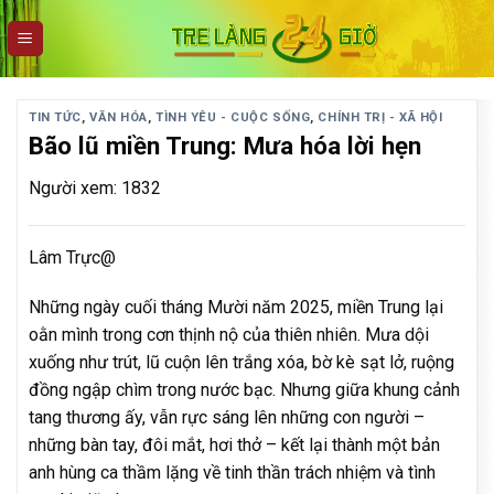
Skip
to
content
TIN TỨC
,
VĂN HÓA
,
TÌNH YÊU - CUỘC SỐNG
,
CHÍNH TRỊ - XÃ HỘI
Bão lũ miền Trung: Mưa hóa lời hẹn
Người xem: 1832
Lâm Trực@
Những ngày cuối tháng Mười năm 2025, miền Trung lại
oằn mình trong cơn thịnh nộ của thiên nhiên. Mưa dội
xuống như trút, lũ cuộn lên trắng xóa, bờ kè sạt lở, ruộng
đồng ngập chìm trong nước bạc. Nhưng giữa khung cảnh
tang thương ấy, vẫn rực sáng lên những con người –
những bàn tay, đôi mắt, hơi thở – kết lại thành một bản
anh hùng ca thầm lặng về tinh thần trách nhiệm và tình