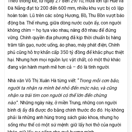
Theo thống kê, từ ngày 27 đến 29/10, mưa lớn tại Huế và
Đà Nẵng đạt từ 200 đến 600 mm, nhiều khu vực bị cô lập
hoàn toàn. Lũ trên các sông Hương, Bồ, Thu Bồn vượt báo
động ba. Thế nhưng, giữa dòng nước cuộn ấy, con người
không chìm – họ tựa vào nhau, nâng đỡ nhau để đứng
vững. Chính quyền địa phương đã kịp thời chuẩn bị hàng
trăm tấn gạo, nước uống, áo phao, máy phát điện; Chính
phủ cũng hỗ trợ khẩn cấp 350 tỷ đồng để khắc phục thiệt
hại. Nhưng hơn mọi nguồn lực vật chất, có một thứ khác
đang vận hành mạnh mẽ hơn cả – đó là tình người.
Nhà văn Võ Thị Xuân Hà từng viết: “
Trong mỗi cơn bão,
người ta nhận ra mình bé nhỏ đến mức nào, và cũng
nhận ra trái tim con người có thể lớn đến chừng
nào
.”. Những ngày này, ở miền Trung, những con người
bình dị ấy đã được đo bằng chính thước đo đó. Họ không
phải là những anh hùng trong sách giáo khoa, nhưng họ
sống như thể có một sứ mệnh: giữ lấy hơi thở của người