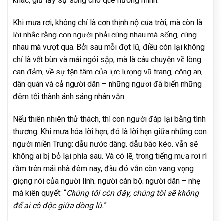
khác, giữ lấy sự sống cho quê hương mình.
Khi mưa rơi, không chỉ là cơn thịnh nộ của trời, mà còn là
lời nhắc rằng con người phải cùng nhau mà sống, cùng
nhau mà vượt qua. Bởi sau mỗi đợt lũ, điều còn lại không
chỉ là vết bùn và mái ngói sập, mà là câu chuyện về lòng
can đảm, về sự tận tâm của lực lượng vũ trang, công an,
dân quân và cả người dân – những người đã biến những
đêm tối thành ánh sáng nhân văn.
Nếu thiên nhiên thử thách, thì con người đáp lại bằng tình
thương. Khi mưa hóa lời hẹn, đó là lời hẹn giữa những con
người miền Trung: dẫu nước dâng, dẫu bão kéo, vẫn sẽ
không ai bị bỏ lại phía sau. Và có lẽ, trong tiếng mưa rơi rì
rầm trên mái nhà đêm nay, đâu đó vẫn còn vang vọng
giọng nói của người lính, người cán bộ, người dân – nhẹ
mà kiên quyết: “
Chúng tôi còn đây, chúng tôi sẽ không
để ai cô độc giữa dòng lũ.
”