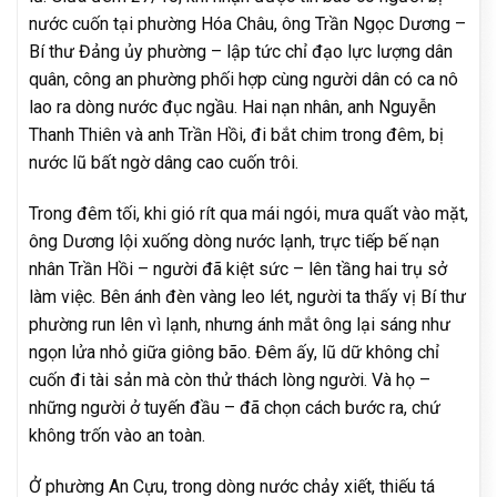
nước cuốn tại phường Hóa Châu, ông Trần Ngọc Dương –
Bí thư Đảng ủy phường – lập tức chỉ đạo lực lượng dân
quân, công an phường phối hợp cùng người dân có ca nô
lao ra dòng nước đục ngầu. Hai nạn nhân, anh Nguyễn
Thanh Thiên và anh Trần Hồi, đi bắt chim trong đêm, bị
nước lũ bất ngờ dâng cao cuốn trôi.
Trong đêm tối, khi gió rít qua mái ngói, mưa quất vào mặt,
ông Dương lội xuống dòng nước lạnh, trực tiếp bế nạn
nhân Trần Hồi – người đã kiệt sức – lên tầng hai trụ sở
làm việc. Bên ánh đèn vàng leo lét, người ta thấy vị Bí thư
phường run lên vì lạnh, nhưng ánh mắt ông lại sáng như
ngọn lửa nhỏ giữa giông bão. Đêm ấy, lũ dữ không chỉ
cuốn đi tài sản mà còn thử thách lòng người. Và họ –
những người ở tuyến đầu – đã chọn cách bước ra, chứ
không trốn vào an toàn.
Ở phường An Cựu, trong dòng nước chảy xiết, thiếu tá