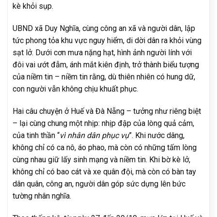
kè khỏi sụp.
UBND xã Duy Nghĩa, cùng công an xã và người dân, lập
tức phong tỏa khu vực nguy hiểm, di dời dân ra khỏi vùng
sạt lở. Dưới cơn mưa nặng hạt, hình ảnh người lính với
đôi vai ướt đẫm, ánh mắt kiên định, trở thành biểu tượng
của niềm tin – niềm tin rằng, dù thiên nhiên có hung dữ,
con người vẫn không chịu khuất phục.
Hai câu chuyện ở Huế và Đà Nẵng – tưởng như riêng biệt
– lại cùng chung một nhịp: nhịp đập của lòng quả cảm,
của tinh thần “
vì nhân dân phục vụ
”. Khi nước dâng,
không chỉ có ca nô, áo phao, mà còn có những tấm lòng
cùng nhau giữ lấy sinh mạng và niềm tin. Khi bờ kè lở,
không chỉ có bao cát và xe quân đội, mà còn có bàn tay
dân quân, công an, người dân góp sức dựng lên bức
tường nhân nghĩa.