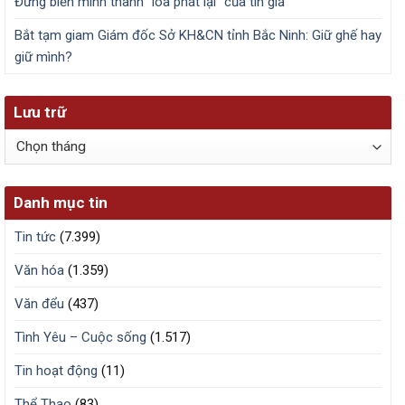
Đừng biến mình thành “loa phát lại” của tin giả
Bắt tạm giam Giám đốc Sở KH&CN tỉnh Bắc Ninh: Giữ ghế hay
giữ mình?
Lưu trữ
Lưu
trữ
Danh mục tin
Tin tức
(7.399)
Văn hóa
(1.359)
Văn đểu
(437)
Tình Yêu – Cuộc sống
(1.517)
Tin hoạt động
(11)
Thể Thao
(83)