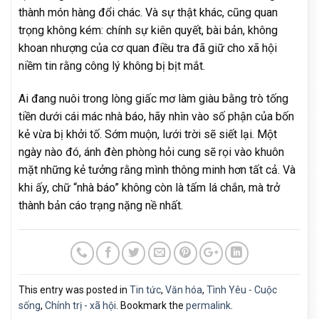
thành món hàng đổi chác. Và sự thật khác, cũng quan
trọng không kém: chính sự kiên quyết, bài bản, không
khoan nhượng của cơ quan điều tra đã giữ cho xã hội
niềm tin rằng công lý không bị bịt mắt.
Ai đang nuôi trong lòng giấc mơ làm giàu bằng trò tống
tiền dưới cái mác nhà báo, hãy nhìn vào số phận của bốn
kẻ vừa bị khởi tố. Sớm muộn, lưới trời sẽ siết lại. Một
ngày nào đó, ánh đèn phòng hỏi cung sẽ rọi vào khuôn
mặt những kẻ tưởng rằng mình thông minh hơn tất cả. Và
khi ấy, chữ “nhà báo” không còn là tấm lá chắn, mà trở
thành bản cáo trạng nặng nề nhất.
This entry was posted in
Tin tức
,
Văn hóa
,
Tình Yêu - Cuộc
sống
,
Chính trị - xã hội
. Bookmark the
permalink
.