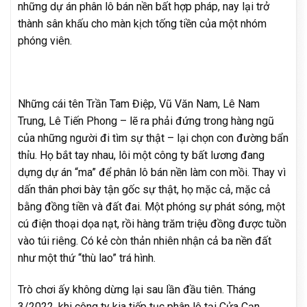
những dự án phân lô bán nền bất hợp pháp, nay lại trở
thành sân khấu cho màn kịch tống tiền của một nhóm
phóng viên.
Những cái tên Trần Tam Điệp, Vũ Văn Nam, Lê Nam
Trung, Lê Tiến Phong – lẽ ra phải đứng trong hàng ngũ
của những người đi tìm sự thật – lại chọn con đường bẩn
thỉu. Họ bắt tay nhau, lôi một công ty bất lương đang
dựng dự án “ma” để phân lô bán nền làm con mồi. Thay vì
dấn thân phơi bày tận gốc sự thật, họ mặc cả, mặc cả
bằng đồng tiền và đất đai. Một phóng sự phát sóng, một
cú điện thoại dọa nạt, rồi hàng trăm triệu đồng được tuồn
vào túi riêng. Có kẻ còn thản nhiên nhận cả ba nền đất
như một thứ “thù lao” trá hình.
Trò chơi ấy không dừng lại sau lần đầu tiên. Tháng
3/2022, khi công ty kia tiếp tục phân lô tại Cửa Cạn,