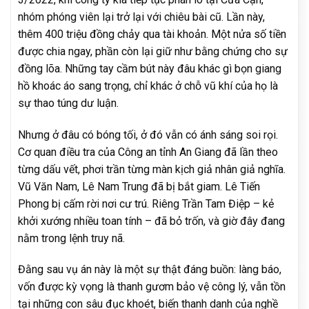
nhóm phóng viên lại trở lại với chiêu bài cũ. Lần này,
thêm 400 triệu đồng chảy qua tài khoản. Một nửa số tiền
được chia ngay, phần còn lại giữ như bằng chứng cho sự
đồng lõa. Những tay cầm bút này đâu khác gì bọn giang
hồ khoác áo sang trọng, chỉ khác ở chỗ vũ khí của họ là
sự thao túng dư luận.
Nhưng ở đâu có bóng tối, ở đó vẫn có ánh sáng soi rọi.
Cơ quan điều tra của Công an tỉnh An Giang đã lần theo
từng dấu vết, phơi trần từng màn kịch giả nhân giả nghĩa.
Vũ Văn Nam, Lê Nam Trung đã bị bắt giam. Lê Tiến
Phong bị cấm rời nơi cư trú. Riêng Trần Tam Điệp – kẻ
khởi xướng nhiều toan tính – đã bỏ trốn, và giờ đây đang
nằm trong lệnh truy nã.
Đằng sau vụ án này là một sự thật đáng buồn: làng báo,
vốn được kỳ vọng là thanh gươm bảo vệ công lý, vẫn tồn
tại những con sâu đục khoét, biến thanh danh của nghề