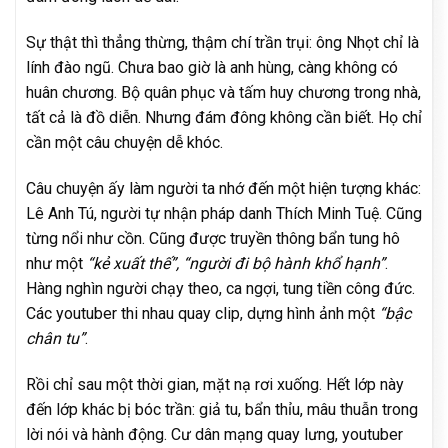
Sự thật thì thẳng thừng, thậm chí trần trụi: ông Nhọt chỉ là
lính đào ngũ. Chưa bao giờ là anh hùng, càng không có
huân chương. Bộ quân phục và tấm huy chương trong nhà,
tất cả là đồ diễn. Nhưng đám đông không cần biết. Họ chỉ
cần một câu chuyện dễ khóc.
Câu chuyện ấy làm người ta nhớ đến một hiện tượng khác:
Lê Anh Tú, người tự nhận pháp danh Thích Minh Tuệ. Cũng
từng nổi như cồn. Cũng được truyền thông bẩn tung hô
như một
“kẻ xuất thế”, “người đi bộ hành khổ hạnh”
.
Hàng nghìn người chạy theo, ca ngợi, tung tiền công đức.
Các youtuber thi nhau quay clip, dựng hình ảnh một
“bậc
chân tu”
.
Rồi chỉ sau một thời gian, mặt nạ rơi xuống. Hết lớp này
đến lớp khác bị bóc trần: giả tu, bẩn thỉu, mâu thuẫn trong
lời nói và hành động. Cư dân mạng quay lưng, youtuber