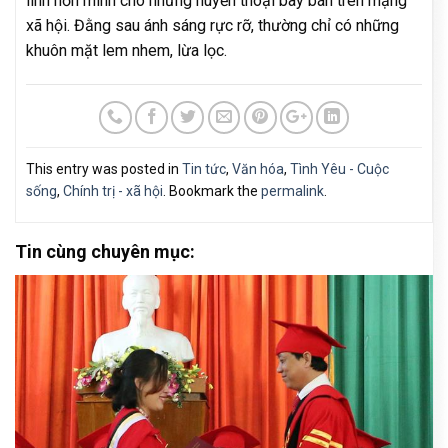
linh hồn mình cho những huyền thoại bày bán trên mạng
xã hội. Đằng sau ánh sáng rực rỡ, thường chỉ có những
khuôn mặt lem nhem, lừa lọc.
This entry was posted in
Tin tức
,
Văn hóa
,
Tình Yêu - Cuộc
sống
,
Chính trị - xã hội
. Bookmark the
permalink
.
Tin cùng chuyên mục: