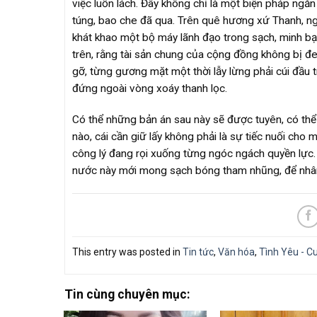
việc luồn lách. Đây không chỉ là một biện pháp ngă
túng, bao che đã qua. Trên quê hương xứ Thanh, ng
khát khao một bộ máy lãnh đạo trong sạch, minh bạ
trên, rằng tài sản chung của cộng đồng không bị đe
gỡ, từng gương mặt một thời lẫy lừng phải cúi đầu tr
đứng ngoài vòng xoáy thanh lọc.
Có thể những bản án sau này sẽ được tuyên, có thể
nào, cái cần giữ lấy không phải là sự tiếc nuối cho m
công lý đang rọi xuống từng ngóc ngách quyền lực.
nước này mới mong sạch bóng tham nhũng, để nhân 
This entry was posted in
Tin tức
,
Văn hóa
,
Tình Yêu - C
Tin cùng chuyên mục: