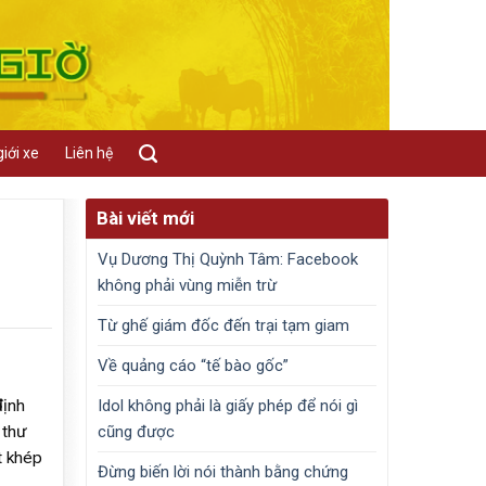
iới xe
Liên hệ
Bài viết mới
Vụ Dương Thị Quỳnh Tâm: Facebook
không phải vùng miễn trừ
Từ ghế giám đốc đến trại tạm giam
Về quảng cáo “tế bào gốc”
Idol không phải là giấy phép để nói gì
định
cũng được
 thư
t khép
Đừng biến lời nói thành bằng chứng