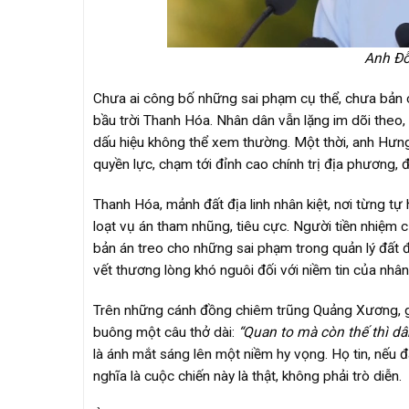
Anh Đỗ
Chưa ai công bố những sai phạm cụ thể, chưa bản 
bầu trời Thanh Hóa. Nhân dân vẫn lặng im dõi theo, h
dấu hiệu không thể xem thường. Một thời, anh Hưng 
quyền lực, chạm tới đỉnh cao chính trị địa phương, đ
Thanh Hóa, mảnh đất địa linh nhân kiệt, nơi từng tự
loạt vụ án tham nhũng, tiêu cực. Người tiền nhiệm 
bản án treo cho những sai phạm trong quản lý đất đa
vết thương lòng khó nguôi đối với niềm tin của nhân
Trên những cánh đồng chiêm trũng Quảng Xương, gi
buông một câu thở dài:
“Quan to mà còn thế thì dâ
là ánh mắt sáng lên một niềm hy vọng. Họ tin, nếu 
nghĩa là cuộc chiến này là thật, không phải trò diễn.