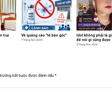
n trại
Về quảng cáo “tế bào gốc”
Idol không phải là g
để nói gì cũng được
7 Tháng Tám, 2026
6 Tháng Tám, 2026
trường bắt buộc được đánh dấu
*