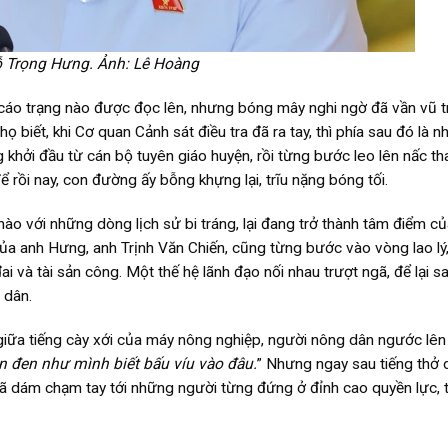
 Trọng Hưng. Ảnh: Lê Hoàng
cáo trạng nào được đọc lên, nhưng bóng mây nghi ngờ đã vần vũ t
ọ biết, khi Cơ quan Cảnh sát điều tra đã ra tay, thì phía sau đó là 
khởi đầu từ cán bộ tuyên giáo huyện, rồi từng bước leo lên nấc th
ể rồi nay, con đường ấy bỗng khựng lại, trĩu nặng bóng tối.
 hào với những dòng lịch sử bi tráng, lại đang trở thành tâm điểm c
của anh Hưng, anh Trịnh Văn Chiến, cũng từng bước vào vòng lao lý
i và tài sản công. Một thế hệ lãnh đạo nối nhau trượt ngã, để lại s
 dân.
ữa tiếng cày xới của máy nông nghiệp, người nông dân ngước lên t
n đen như mình biết bấu víu vào đâu.
” Nhưng ngay sau tiếng thở d
đã dám chạm tay tới những người từng đứng ở đỉnh cao quyền lực, t