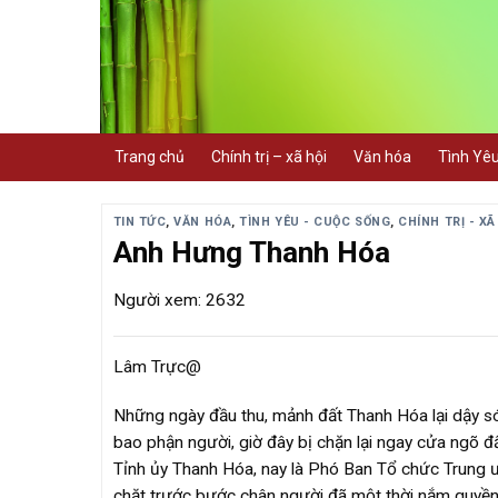
Skip
to
content
Trang chủ
Chính trị – xã hội
Văn hóa
Tình Yê
TIN TỨC
,
VĂN HÓA
,
TÌNH YÊU - CUỘC SỐNG
,
CHÍNH TRỊ - XÃ
Anh Hưng Thanh Hóa
Người xem: 2632
Lâm Trực@
Những ngày đầu thu, mảnh đất Thanh Hóa lại dậy són
bao phận người, giờ đây bị chặn lại ngay cửa ngõ đấ
Tỉnh ủy Thanh Hóa, nay là Phó Ban Tổ chức Trung ư
chặt trước bước chân người đã một thời nắm quyền 