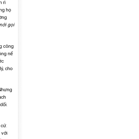
 rì
ông họ
ường
mới gọi
ng công
ông nể
ớc
ý, cho
 Nhưng
ạch
dối.
 cứ.
 với