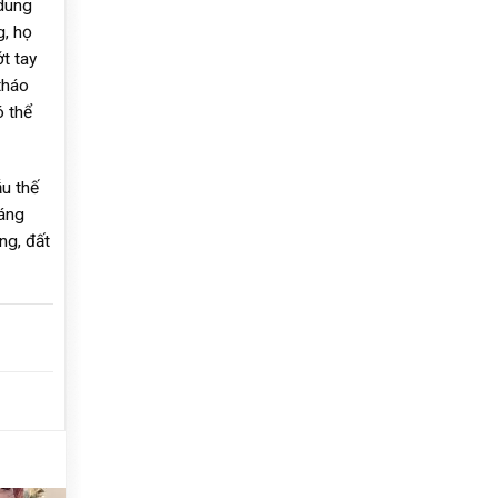
 dung
g, họ
t tay
tháo
ó thể
u thế
sáng
ng, đất