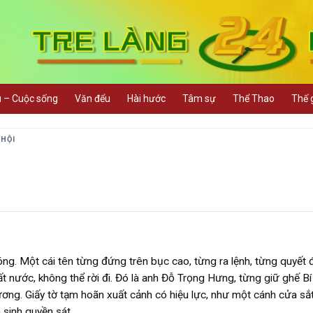
u – Cuộc sống
Văn đểu
Hài hước
Tâm sự
Thể Thao
Thế g
 HỘI
g. Một cái tên từng đứng trên bục cao, từng ra lệnh, từng quyết 
t nước, không thể rời đi. Đó là anh Đỗ Trọng Hưng, từng giữ ghế Bí
ơng. Giấy tờ tạm hoãn xuất cảnh có hiệu lực, như một cánh cửa sắ
sinh quyền sát.