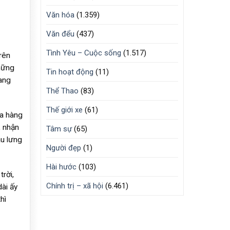
Văn hóa
(1.359)
Văn đểu
(437)
Tình Yêu – Cuộc sống
(1.517)
rên
những
Tin hoạt động
(11)
ang
Thể Thao
(83)
Thế giới xe
(61)
ủa hàng
, nhận
Tâm sự
(65)
au lưng
Người đẹp
(1)
Hài hước
(103)
rời,
Chính trị – xã hội
(6.461)
ài ấy
hì