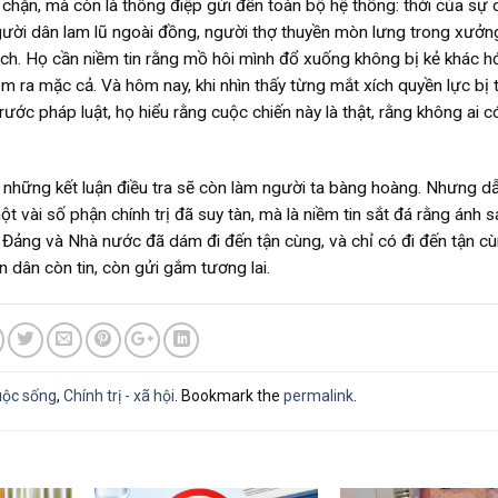
n chặn, mà còn là thông điệp gửi đến toàn bộ hệ thống: thời của sự
ười dân lam lũ ngoài đồng, người thợ thuyền mòn lưng trong xưởn
ch. Họ cần niềm tin rằng mồ hôi mình đổ xuống không bị kẻ khác hớ
m ra mặc cả. Và hôm nay, khi nhìn thấy từng mắt xích quyền lực bị 
ước pháp luật, họ hiểu rằng cuộc chiến này là thật, rằng không ai c
 những kết luận điều tra sẽ còn làm người ta bàng hoàng. Nhưng dẫ
ột vài số phận chính trị đã suy tàn, mà là niềm tin sắt đá rằng ánh 
 Đảng và Nhà nước đã dám đi đến tận cùng, và chỉ có đi đến tận cù
dân còn tin, còn gửi gắm tương lai.
uộc sống
,
Chính trị - xã hội
. Bookmark the
permalink
.