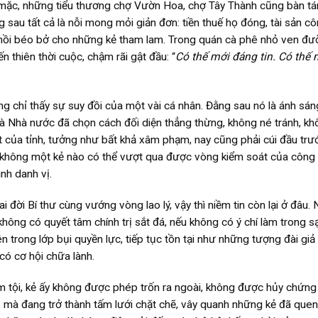
ặc, những tiểu thương chợ Vườn Hoa, chợ Tây Thành cũng bàn tán
sau tất cả là nỗi mong mỏi giản đơn: tiền thuế họ đóng, tài sản c
g mồi béo bở cho những kẻ tham lam. Trong quán cà phê nhỏ ven đ
n thiên thời cuộc, chậm rãi gật đầu: “
Có thế mới đáng tin. Có thế 
ng chỉ thấy sự suy đồi của một vài cá nhân. Đằng sau nó là ánh sá
à Nhà nước đã chọn cách đối diện thẳng thừng, không né tránh, kh
 của tỉnh, tưởng như bất khả xâm phạm, nay cũng phải cúi đầu trư
: không một kẻ nào có thể vượt qua được vòng kiểm soát của công l
nh danh vị.
 đời Bí thư cùng vướng vòng lao lý, vậy thì niềm tin còn lại ở đâu.
không có quyết tâm chính trị sắt đá, nếu không có ý chí làm trong s
 trong lớp bụi quyền lực, tiếp tục tồn tại như những tượng đài giả 
 có cơ hội chữa lành.
 phạm tội, kẻ ấy không được phép trốn ra ngoài, không được hủy chứng
 mà đang trở thành tấm lưới chặt chẽ, vây quanh những kẻ đã quen