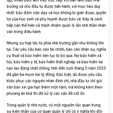
lập, nhiều buổi làm việc trực tiếp với ban lãnh đạo nhà
trường và chủ đầu tư được tiến hành, với mục tiêu duy
nhất: bảo đảm việc dạy và học không bị gián đoạn, quyền
lợi của học sinh và phụ huynh được bảo vệ. Đây là cách
tiếp cận thể hiện cả trách nhiệm quản lý lẫn tinh thần nhân
văn trong điều hành.
Nhưng sự hợp tác từ phía nhà trường gần như không tồn
tại. Các yêu cầu báo cáo tài chính, báo cáo nhân sự, nghĩa
vụ thuế và bảo hiểm liên tục bị bỏ qua. Nợ bảo hiểm xã
hội, bảo hiểm y tế, bảo hiểm thất nghiệp và bảo hiểm tai
nạn lao động chất chồng, tính đến cuối tháng 5 năm 2025
đã gần ba mươi hai tỷ đồng. Đặc biệt, dù được yêu cầu
khắc phục các nguyên nhân đình chỉ, nhà đầu tư chỉ gửi
văn bản xin gia hạn thêm một năm, mà không kèm theo
phương án khả thi để xử lý các vấn đề cốt lõi.
Trong quản lý nhà nước, có một nguyên tắc quan trọng:
sự kiên nhẫn của cơ quan quản lý chỉ có ý nghĩa khi đối