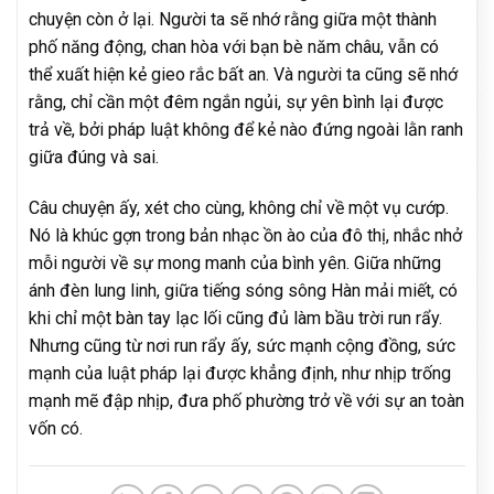
chuyện còn ở lại. Người ta sẽ nhớ rằng giữa một thành
phố năng động, chan hòa với bạn bè năm châu, vẫn có
thể xuất hiện kẻ gieo rắc bất an. Và người ta cũng sẽ nhớ
rằng, chỉ cần một đêm ngắn ngủi, sự yên bình lại được
trả về, bởi pháp luật không để kẻ nào đứng ngoài lằn ranh
giữa đúng và sai.
Câu chuyện ấy, xét cho cùng, không chỉ về một vụ cướp.
Nó là khúc gợn trong bản nhạc ồn ào của đô thị, nhắc nhở
mỗi người về sự mong manh của bình yên. Giữa những
ánh đèn lung linh, giữa tiếng sóng sông Hàn mải miết, có
khi chỉ một bàn tay lạc lối cũng đủ làm bầu trời run rẩy.
Nhưng cũng từ nơi run rẩy ấy, sức mạnh cộng đồng, sức
mạnh của luật pháp lại được khẳng định, như nhịp trống
mạnh mẽ đập nhịp, đưa phố phường trở về với sự an toàn
vốn có.