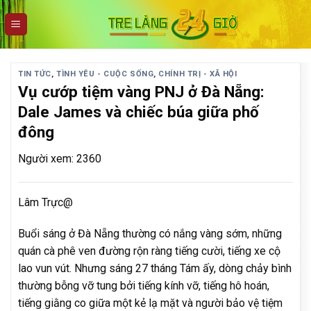
Skip
to
content
TIN TỨC
,
TÌNH YÊU - CUỘC SỐNG
,
CHÍNH TRỊ - XÃ HỘI
Vụ cướp tiệm vàng PNJ ở Đà Nẵng:
Dale James và chiếc búa giữa phố
đông
Người xem: 2360
Lâm Trực@
Buổi sáng ở Đà Nẵng thường có nắng vàng sớm, những
quán cà phê ven đường rộn ràng tiếng cười, tiếng xe cộ
lao vun vút. Nhưng sáng 27 tháng Tám ấy, dòng chảy bình
thường bỗng vỡ tung bởi tiếng kính vỡ, tiếng hô hoán,
tiếng giằng co giữa một kẻ lạ mặt và người bảo vệ tiệm