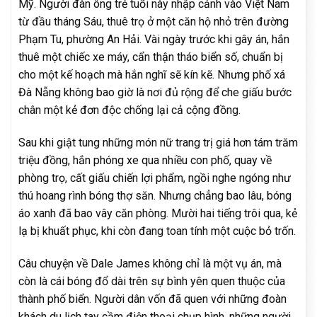
Mỹ. Người đàn ông trẻ tuổi này nhập cảnh vào Việt Nam
từ đầu tháng Sáu, thuê trọ ở một căn hộ nhỏ trên đường
Phạm Tu, phường An Hải. Vài ngày trước khi gây án, hắn
thuê một chiếc xe máy, cẩn thận tháo biển số, chuẩn bị
cho một kế hoạch mà hắn nghĩ sẽ kín kẽ. Nhưng phố xá
Đà Nẵng không bao giờ là nơi đủ rộng để che giấu bước
chân một kẻ đơn độc chống lại cả cộng đồng.
Sau khi giật tung những món nữ trang trị giá hơn tám trăm
triệu đồng, hắn phóng xe qua nhiều con phố, quay về
phòng trọ, cất giấu chiến lợi phẩm, ngồi nghe ngóng như
thú hoang rình bóng thợ săn. Nhưng chẳng bao lâu, bóng
áo xanh đã bao vây căn phòng. Mười hai tiếng trôi qua, kẻ
lạ bị khuất phục, khi còn đang toan tính một cuộc bỏ trốn.
Câu chuyện về Dale James không chỉ là một vụ án, mà
còn là cái bóng đổ dài trên sự bình yên quen thuộc của
thành phố biển. Người dân vốn đã quen với những đoàn
khách du lịch tay cầm điện thoại chụp hình, những người