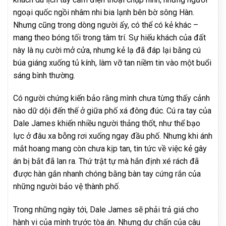
ngoại quốc ngồi nhâm nhi bia lạnh bên bờ sông Hàn.
Nhưng cũng trong dòng người ấy, có thể có kẻ khác –
mang theo bóng tối trong tâm trí. Sự hiếu khách của đất
này là nụ cười mở cửa, nhưng kẻ lạ đã đáp lại bằng cú
búa giáng xuống tủ kính, làm vỡ tan niềm tin vào một buổi
sáng bình thường.
Có người chứng kiến bảo rằng mình chưa từng thấy cảnh
nào dữ dội đến thế ở giữa phố xá đông đúc. Cú ra tay của
Dale James khiến nhiều người thảng thốt, như thể bạo
lực ở đâu xa bỗng rơi xuống ngay đầu phố. Nhưng khi ánh
mắt hoang mang còn chưa kịp tan, tin tức về việc kẻ gây
án bị bắt đã lan ra. Thứ trật tự mà hắn định xé rách đã
được hàn gắn nhanh chóng bằng bàn tay cứng rắn của
những người bảo vệ thành phố.
Trong những ngày tới, Dale James sẽ phải trả giá cho
hành vi của mình trước tòa án. Nhưng dư chấn của câu