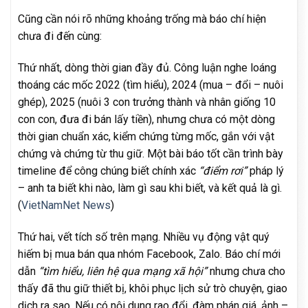
Cũng cần nói rõ những khoảng trống mà báo chí hiện
chưa đi đến cùng:
Thứ nhất, dòng thời gian đầy đủ. Công luận nghe loáng
thoáng các mốc 2022 (tìm hiểu), 2024 (mua – đổi – nuôi
ghép), 2025 (nuôi 3 con trưởng thành và nhân giống 10
con con, đưa đi bán lấy tiền), nhưng chưa có một dòng
thời gian chuẩn xác, kiểm chứng từng mốc, gắn với vật
chứng và chứng từ thu giữ. Một bài báo tốt cần trình bày
timeline để công chúng biết chính xác
“điểm rơi”
pháp lý
– anh ta biết khi nào, làm gì sau khi biết, và kết quả là gì.
(
VietNamNet News
)
Thứ hai, vết tích số trên mạng. Nhiều vụ động vật quý
hiếm bị mua bán qua nhóm Facebook, Zalo. Báo chí mới
dẫn
“tìm hiểu, liên hệ qua mạng xã hội”
nhưng chưa cho
thấy đã thu giữ thiết bị, khôi phục lịch sử trò chuyện, giao
dịch ra sao. Nếu có nội dung rao đổi, đàm phán giá, ảnh –