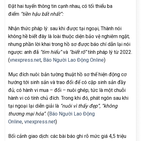
Đặt hai tuyến thông tin cạnh nhau, có tối thiểu ba
điểm
“tiền hậu bất nhất”:
Nhận thức pháp lý: sau khi được tại ngoại, Thành nói
không hề biết đây là loài thuộc diện bảo vệ nghiêm ngặt;
nhưng phần lời khai trong hồ sơ được báo chí dẫn lại nói
ngược: anh đã
“tìm hiểu”
và
“biết rõ”
tính pháp lý từ 2022.
(
vnexpress.net
,
Báo Người Lao Động Online
)
Mục đích nuôi: bản tường thuật hồ sơ thể hiện động cơ
hướng tới sinh sản và trao đổi để có cặp sinh sản đầy
đủ; có hành vi mua – đổi – nuôi ghép; tức là một chuỗi
hành vi có tính chủ đích. Trong khi đó, phát ngôn sau khi
tại ngoại lại diễn giải là
“nuôi vì thấy đẹp”, “không
thương mại hóa”
. (
Báo Người Lao Động
Online
,
vnexpress.net
)
Bối cảnh giao dịch: các bài báo ghi rõ mức giá 4,5 triệu