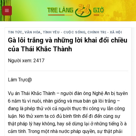
Skip
to
content
TIN TỨC
,
VĂN HÓA
,
TÌNH YÊU - CUỘC SỐNG
,
CHÍNH TRỊ - XÃ HỘI
Gà lôi trắng và những lời khai đổi chiều
của Thái Khắc Thành
Người xem: 2417
Lâm Trực@
Vụ án Thái Khắc Thành – người đàn ông Nghệ An bị tuyên
6 năm tù vì nuôi, nhân giống và mua bán gà lôi trắng –
đang là phép thử với cả người thực thi công vụ lẫn công
luận. Nó thử xem ta có đủ bình tĩnh để đi đến cùng sự
thật pháp lý hay không, hay sẽ dừng lại ở những tiếng ồ à
cảm tính. Trong một nhà nước pháp quyền, sự thật phải