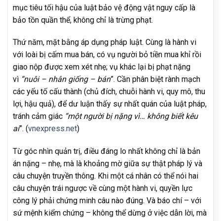
mục tiêu tối hậu của luật bảo vệ động vật nguy cấp là
bảo tồn quần thể, không chỉ là trừng phạt.
Thứ năm, mặt bằng áp dụng pháp luật. Cùng là hành vi
với loài bị cấm mua bán, có vụ người bỏ tiền mua khỉ rồi
giao nộp được xem xét nhẹ; vụ khác lại bị phạt nặng
vì
“nuôi – nhân giống – bán
”. Cần phân biệt rành mạch
các yếu tố cấu thành (chủ đích, chuỗi hành vi, quy mô, thu
lợi, hậu quả), để dư luận thấy sự nhất quán của luật pháp,
tránh cảm giác
“một người bị nặng vì… không biết kêu
ai
”. (
vnexpress.net
)
Từ góc nhìn quản trị, điều đáng lo nhất không chỉ là bản
án nặng – nhẹ, mà là khoảng mờ giữa sự thật pháp lý và
câu chuyện truyền thông. Khi một cá nhân có thể nói hai
câu chuyện trái ngược về cùng một hành vi, quyền lực
công lý phải chứng minh câu nào đúng. Và báo chí – với
sứ mệnh kiểm chứng – không thể dừng ở việc dẫn lời, mà