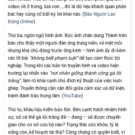
video về ổ trứng, lứa con…, đó là dữ liệu khách quan phản
bác hay củng cố bất kỳ lời khai nào. (
Báo Người Lao
Động Online
)
Thứ ba, ngôn ngữ hình ảnh. Bức ảnh chân dung Thành trên
báo cho thấy một người đàn ông trung niên, vẻ mệt mỏi
nhưng khá chủ động trước ống kính – hình ảnh ấy đi kèm
các tít bài
“không biết phạm luật”
dễ tạo cảm thức tội
nghiệp. Trong khi các bản tin truyền hình và video hiện
trường lại nhấn vào
“nơi nhân giống thành công gà lôi
trắng”
, làm rõ khía cạnh chủ đích kỹ thuật của việc nuôi
ghép. Truyền thông cần cân đối giữa cảm xúc và dữ kiện,
tránh đánh tráo trọng tâm. (
YouTube
)
Thứ tư, khâu hậu kiểm bảo tồn. Bên cạnh trách nhiệm hình
sự, số cá thể gà lôi trắng đã – đang – sẽ được chuyển
giao cho cơ sở cứu hộ nào? Trạng thái sức khỏe, tỷ lệ
sống còn, kế hoạch tái thả? Công chúng có quyền biết, vì