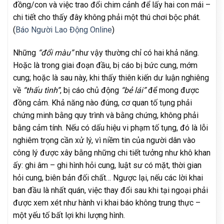
đồng/con và việc trao đổi chim cảnh để lấy hai con mái –
chi tiết cho thấy đây không phải một thú chơi bộc phát.
(
Báo Người Lao Động Online
)
Những
“đổi màu”
như vậy thường chỉ có hai khả năng.
Hoặc là trong giai đoạn đầu, bị cáo bị bức cung, mớm
cung; hoặc là sau này, khi thấy thiên kiến dư luận nghiêng
về
“thấu tình”
, bị cáo chủ động
“bẻ lái”
để mong được
đồng cảm. Khả năng nào đúng, cơ quan tố tụng phải
chứng minh bằng quy trình và bằng chứng, không phải
bằng cảm tính. Nếu có dấu hiệu vi phạm tố tụng, đó là lỗi
nghiêm trọng cần xử lý, vì niềm tin của người dân vào
công lý được xây bằng những chi tiết tưởng như khô khan
ấy: ghi âm – ghi hình hỏi cung, luật sư có mặt, thời gian
hỏi cung, biên bản đối chất… Ngược lại, nếu các lời khai
ban đầu là nhất quán, việc thay đổi sau khi tại ngoại phải
được xem xét như hành vi khai báo không trung thực –
một yếu tố bất lợi khi lượng hình.