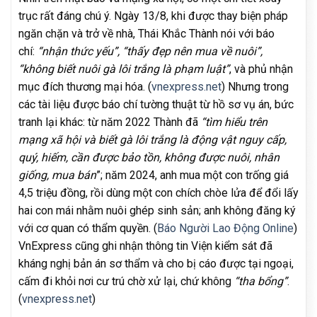
trục rất đáng chú ý. Ngày 13/8, khi được thay biện pháp
ngăn chặn và trở về nhà, Thái Khắc Thành nói với báo
chí:
“nhận thức yếu”, “thấy đẹp nên mua về nuôi”,
“không biết nuôi gà lôi trắng là phạm luật”
, và phủ nhận
mục đích thương mại hóa. (
vnexpress.net
) Nhưng trong
các tài liệu được báo chí tường thuật từ hồ sơ vụ án, bức
tranh lại khác: từ năm 2022 Thành đã
“tìm hiểu trên
mạng xã hội và biết gà lôi trắng là động vật nguy cấp,
quý, hiếm, cần được bảo tồn, không được nuôi, nhân
giống, mua bán
”; năm 2024, anh mua một con trống giá
4,5 triệu đồng, rồi dùng một con chích chòe lửa để đổi lấy
hai con mái nhằm nuôi ghép sinh sản; anh không đăng ký
với cơ quan có thẩm quyền. (
Báo Người Lao Động Online
)
VnExpress cũng ghi nhận thông tin Viện kiểm sát đã
kháng nghị bản án sơ thẩm và cho bị cáo được tại ngoại,
cấm đi khỏi nơi cư trú chờ xử lại, chứ không
“tha bổng”
.
(
vnexpress.net
)