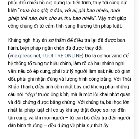
phải đối chiếu hồ sơ, dựng lại tiến trình, truy tới cùng dữ
kiện “
mua bao giờ, ở đâu, với ai, giá bao nhiêu, nuôi
ghép thế nào, bán cho ai, thu bao nhiêu
”. Vậy mới giúp
công chúng đi từ cảm tính sang thượng tôn pháp luật.
Kháng nghị hủy án sơ thẩm để điều tra lại đã được ban
hành; biện pháp ngăn chặn đã được thay đổi.
(
vnexpress.net
,
TUOI TRE ONLINE
) Đó là cơ hội vàng để
hệ thống tố tụng tự hiệu chỉnh, làm rõ cả hai nhánh nghi
vấn: nếu có ép cung, phải xử lý người làm sai; nếu có gian
dối, phải ghi nhận đúng và lượng hình công bằng. Với Thái
Khắc Thành, điều anh cần nhất bây giờ không phải những
câu nói
“đẹp”
trước ống kính, mà là một lời khai nhất quán
và đối chứng được bằng chứng. Với chúng ta, bài học lớn
nhất là: pháp luật chỉ có uy khi sự thật được soi rọi đến
tận cùng, và khi mọi người – từ cán bộ điều tra đến người
dân bình thường – đều đứng về phía sự thật ấy.