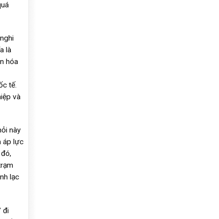
quá
 nghi
a là
ện hóa
c tế.
hiệp và
hỏi này
m áp lực
 đó,
trạm
ánh lạc
” đi