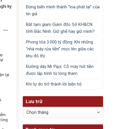
ghi kỵ
Đừng biến mình thành “loa phát lại” của
tin giả
Bắt tạm giam Giám đốc Sở KH&CN
tỉnh Bắc Ninh: Giữ ghế hay giữ mình?
Phong tỏa 3.000 tỷ đồng: Khi những
“nhà máy rửa tiền” mọc lên giữa các
khu đô thị
Đường dây Mr Pips: Cỗ máy hút tiền
được lập trình từ lòng tham
Khi tự do trở thành lời biện hộ
Lưu trữ
Lưu
trữ