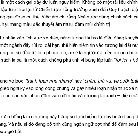
 là một cách gài bẫy dư luận nguy hiểm. Không có một tài liệu chín
ập tức. Trái lại, từ Chiến lược Tăng trưởng xanh đến Quy hoạch điện
ừng giai đoạn cụ thể. Việc ám chỉ rằng Nhà nước dùng chính sách x
c hại, mang màu sắc thuyết âm mưu, đậm mùi chính trị.
ư nhân vào lĩnh vực xe điện, năng lượng tái tạo là điều đáng khuyến
t ngành đầy rủi ro, dài hạn, thể hiện niềm tin vào tương lai đất n
hông có sự đầu tư tiên phong đó, ai sẽ là người đặt nền móng cho 
 sách là sai là một cách chống phá tinh vi bằng lập luận “
lợi ích nh
.
 mang vỏ bọc
“tranh luận nhẹ nhàng
” hay “
chém gió vui vẻ cuối tuầ
 gieo nghi kỵ vào lòng công chúng và gây nhiễu loạn nhận thức xã h
nh con dao sắc nhọn đâm vào niềm tin vào tương lai xanh – điều mà
 Ai chống lại xu hướng này bằng sự lười biếng tư duy hoặc bằng 
 ràng. Và nếu ai đó đang cố tình dùng ngôn ngữ cợt nhả để đâm sau 
ao giờ hết.