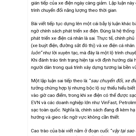
gián tiếp của xe điện ngày càng giảm. Lập luận này 
trình chuyển đổi năng lượng theo thời gian.
Bài viết tiếp tục dựng lên một cái bẫy lý luận khác
ngờ chính sách phát triển xe điện. Đúng là hệ thốn
phát triển xe điện cá nhân là sai. Thực tế, chính p
(xe buýt điện, đường sắt đô thị) và xe điện cá nhâ
luôn”
như lời xuyên tạc, mà đây là một lộ trình chu
Khi đánh tráo tình trạng hiện tại với định hướng dài
người dân trong quá trình xây dựng tương lai bền v
Một lập luận sai tiếp theo là: “
sau chuyển đổi, xe điệ
tưởng chừng hợp lý nhưng bộc lộ sự thiếu hiểu biết 
vào giờ cao điểm, trong khi xe điện có thể được sạ
EVN và các doanh nghiệp lớn như VinFast, Petrolim
sạc toàn quốc. Nghĩa là, chính sách đang đi kèm hạ 
hướng và gieo rắc ngờ vực không cần thiết.
Cao trào của bài viết nằm ở đoạn cuối: “
vậy tại sao