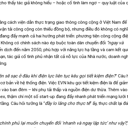
cho thấy tác giả không hiểu – hoặc cố tình làm ngơ – quy luật của 
 bằng cách viện dẫn thực trạng giao thông công cộng ở Việt Nam để
g vận tải công cộng còn thiếu đồng bộ, nhưng điều đó không có nghĩ
hủ đang đẩy mạnh cả hai hướng phát triển: phương tiện công cộng đi
n. Không có chính sách nào ép buộc toàn dân chuyển đổi
“ngay và
yển dịch đến năm 2050, phù hợp với năng lực hạ tầng và cam kết quố
 hạn, tác giả cố tình phủ nhận tất cả nỗ lực của Nhà nước, doanh ng
ững.
n sẽ sạc ở đâu khi điện lực liên tục kêu gọi tiết kiệm điện?
” Câu 
cơ bản về hệ thống điện. Việc EVN kêu gọi tiết kiệm điện là để giả
c vào ban đêm – khi phụ tải thấp và nguồn điện dư thừa. Thêm vào
ex, thậm chí một số start-up đang đẩy nhanh phát triển mạng lưới 
tầng. Câu hỏi tưởng là “
đầy lo lắng cho thực tế
” ấy, thực chất lại đ
 chính phủ lại muốn chuyển đổi ‘nhanh và ngay lập tức’ như vậy?,