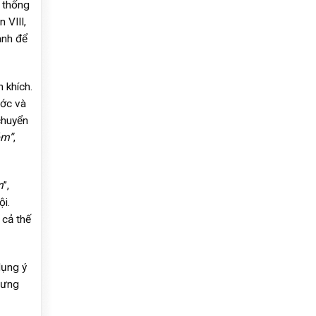
h thống
 VIII,
anh để
 khích.
ước và
chuyển
óm”
,
n
”,
ội.
 cả thế
dụng ý
lưng