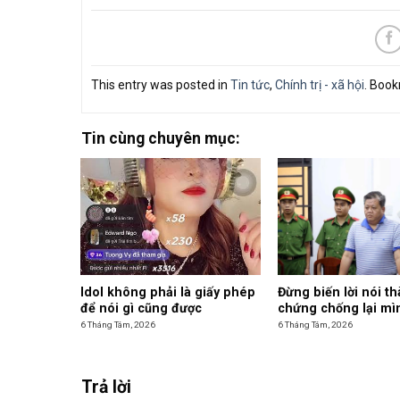
This entry was posted in
Tin tức
,
Chính trị - xã hội
. Boo
Tin cùng chuyên mục:
Idol không phải là giấy phép
Đừng biến lời nói t
để nói gì cũng được
chứng chống lại mì
6 Tháng Tám, 2026
6 Tháng Tám, 2026
Trả lời