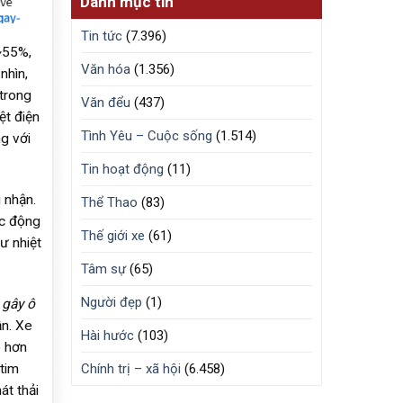
Danh mục tin
Tin tức
(7.396)
 ~55%,
Văn hóa
(1.356)
nhìn,
 trong
Văn đểu
(437)
ệt điện
Tình Yêu – Cuộc sống
(1.514)
g với
Tin hoạt động
(11)
 nhận.
Thể Thao
(83)
ác động
Thế giới xe
(61)
ư nhiệt
Tâm sự
(65)
Người đẹp
(1)
 gây ô
ận. Xe
Hài hước
(103)
o hơn
tim
Chính trị – xã hội
(6.458)
át thải