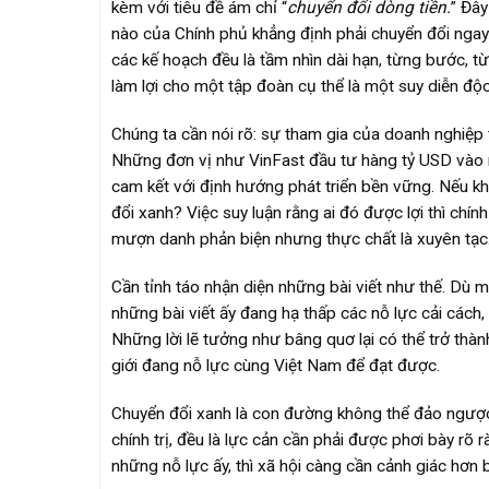
kèm với tiêu đề ám chỉ “
chuyển đổi dòng tiền.
” Đây
nào của Chính phủ khẳng định phải chuyển đổi ngay l
các kế hoạch đều là tầm nhìn dài hạn, từng bước, t
làm lợi cho một tập đoàn cụ thể là một suy diễn độ
Chúng ta cần nói rõ: sự tham gia của doanh nghiệp t
Những đơn vị như VinFast đầu tư hàng tỷ USD vào mộ
cam kết với định hướng phát triển bền vững. Nếu k
đổi xanh? Việc suy luận rằng ai đó được lợi thì chính
mượn danh phản biện nhưng thực chất là xuyên tạc
Cần tỉnh táo nhận diện những bài viết như thế. Dù
những bài viết ấy đang hạ thấp các nỗ lực cải cách,
Những lời lẽ tưởng như bâng quơ lại có thể trở thà
giới đang nỗ lực cùng Việt Nam để đạt được.
Chuyển đổi xanh là con đường không thể đảo ngược.
chính trị, đều là lực cản cần phải được phơi bày rõ
những nỗ lực ấy, thì xã hội càng cần cảnh giác hơn b