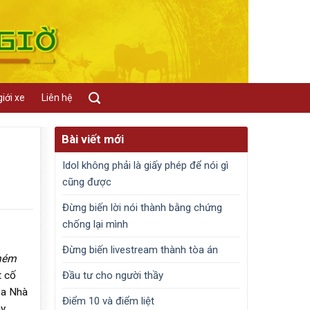
iới xe
Liên hệ
Bài viết mới
Idol không phải là giấy phép để nói gì
cũng được
Đừng biến lời nói thành bằng chứng
chống lại mình
Đừng biến livestream thành tòa án
chém
Đầu tư cho người thầy
t cố
ủa Nhà
Điểm 10 và điểm liệt
ây