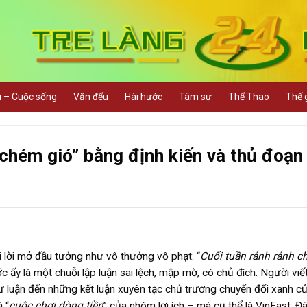
u – Cuộc sống
Văn đểu
Hài hước
Tâm sự
Thể Thao
Thế g
chém gió” bằng định kiến và thủ đoạn
ới lời mở đầu tưởng như vô thưởng vô phạt: “
Cuối tuần rảnh rảnh 
 ấy là một chuỗi lập luận sai lệch, mập mờ, có chủ đích. Người viế
dư luận đến những kết luận xuyên tạc chủ trương chuyển đổi xanh c
 “
cuộc chơi dòng tiền
” của nhóm lợi ích – mà cụ thể là VinFast. Đ