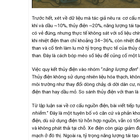
Trước hết, xét về dữ liệu mà tác giả nêu ra: cơ cấ
khí và dầu ~10%, thủy điện ~20%, năng lượng tái tạ
có vẻ đúng, nhưng thực tế không sát với số liệu ch
khi nhiệt điện than chỉ khoảng 34–36%, còn nhiệt đi
than và cố tình làm lu mờ tỷ trọng thực tế của thủy
than. Đây là cách bóp méo số liệu để củng cố một l
Việc quy kết thủy điện vào nhóm “
năng lượng đen
”
Thủy điện không sử dụng nhiên liệu hóa thạch, không
môi trường như thay đổi dòng chảy, di dời dân cư,
điện than hay dầu mỏ. So sánh thủy điện với than là
Từ lập luận sai về cơ cấu nguồn điện, bài viết tiếp t
nhiễm.
” Đây là một tuyên bố vô căn cứ và phản kho
điện, dù sử dụng điện từ hỗn hợp nguồn, vẫn có tổn
và không phát thải tại chỗ. Xe điện còn giúp giảm 
mạch ở đô thị. Ngoài ra, tỷ trọng năng lượng tái tạ