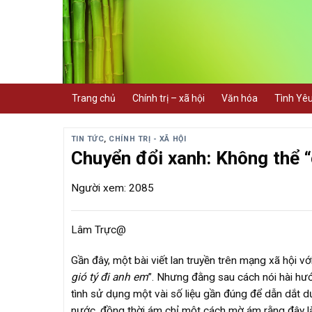
Skip
to
content
Trang chủ
Chính trị – xã hội
Văn hóa
Tình Yê
TIN TỨC
,
CHÍNH TRỊ - XÃ HỘI
Chuyển đổi xanh: Không thể “
Người xem: 2085
Lâm Trực@
Gần đây, một bài viết lan truyền trên mạng xã hội v
gió tý đi anh em
”. Nhưng đằng sau cách nói hài hước
tình sử dụng một vài số liệu gần đúng để dẫn dắt 
nước, đồng thời ám chỉ một cách mờ ám rằng đây là