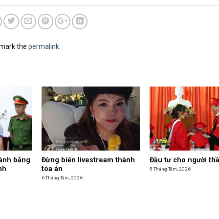
kmark the
permalink
.
hành bằng
Đừng biến livestream thành
Đầu tư cho người th
nh
tòa án
5 Tháng Tám, 2026
6 Tháng Tám, 2026