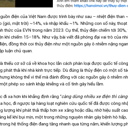
u nguồn điện của Việt Nam được trình bày như sau – nhiệt điện than
o (gió, mặt trời) ~14%, và nhập khẩu ~1%. Những con số này, thoạt 
ính thức của EVN trong năm 2023. Cụ thể, thủy điện chiếm tới 30%,
ện khí chiếm 15–18%. Như vậy, bài viết đã phóng đại vai trò của nhi
 điện, đồng thời coi thủy điện như một nguồn gây ô nhiễm nặng ngan
ập luận chủ quan.
 là thiếu cơ sở cả về khoa học lẫn cách phân loại được quốc tế công
 phát thải khí nhà kính trực tiếp. Dù đúng là thủy điện có một số t
 nhưng không thể vì thế mà đánh đồng với các nguồn gây ô nhiễm nh
 một phép so sánh khập khiễng và cố tình gây hiểu lầm.
ục đi xa hơn khi khẳng định rằng “
càng dùng nhiều xe điện thì càng
a học, đi ngược lại hàng loạt nghiên cứu quốc tế đã được công nh
g lượng khí phát thải thấp hơn xe xăng hoặc dầu, nhờ hiệu suất ca
đáng kể khí bụi mịn, một trong những nguyên nhân gây bệnh hô hấp, 
o trong hệ thống điện đang tăng nhanh qua từng năm, khiến lượng ph