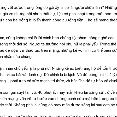
hững vết xước trong lòng cô gái ấy, ai sẽ là người chữa lành? Những
ét giả vờ nhưng nỗi nhục thật sự, liệu có phai nhạt trong một sớm 
ứa con bé bỏng bị biến thành công cụ tống tiền – họ sẽ mang theo
an, cũng không chỉ là lời cảnh báo chống tội phạm công nghệ cao.
ong thời đại số. Người ta thường nói phụ nữ là phái yếu. Trong thế 
 câu đe dọa, vài thao tác trên mạng, những kẻ vô hình có thể biến sự
tàn nhẫn của chúng.
ạn nhân chủ yếu lại là phụ nữ. Những kẻ ác biết rằng họ dễ tổn thư
ất vì sợ hãi và danh dự. Đó chính là bi kịch. Và đó cũng chính là lý
ng – phải trao cả sức mạnh, tri thức, và bản lĩnh để tự bảo vệ chín
con gái suýt tan vỡ. 40 phút ấy may mắn khép lại bằng sự trở về a
ày lên mạng, vẫn vô tư bước vào những cánh cửa mà bên trong có t
kịp thời. Không phải ai cũng có may mắn được sống lại sau cơn ác
a – những người cha, người mẹ, những người đang sống trong xã hội