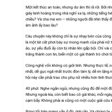
Một kết thúc an toàn, nhưng dư âm thì rã rời. Bởi n
giây kinh hoàng trong nhà nghỉ xa lạ, những tiếng h
chiều? Và cha mẹ em – những người đã nhìn thấy đ
ám ảnh ấy bao lâu?
Câu chuyện này không chỉ là sự nhạy bén của công 
là một lát cắt phơi bày sự mong manh của phái nữ tr
ảo, sự yếu đuối ấy còn bị nhân lên gấp bội. Chỉ vài
trắng thành con tin, biến một cô gái thành trò chơi 
Công nghệ vốn không có giới tính. Nhưng thực tế, n
nhất, dễ gục ngã nhất trước đòn tâm lý, dễ im lặng nh
hội này cần phải trao cho phụ nữ nhiều hơn tình thươ
40 phút. Nghe ngắn ngủi, nhưng cũng đủ để một đời 
Nhưng ngoài kia, còn biết bao cô gái khác, mỗi ng
cạm bẫy. Không phải ai cũng có một cuộc giải cứu 
Bóng tối trên mạng vẫn ở đó, rình rập. Và chúng t