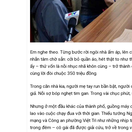
Em nghe theo. Từng bước rời ngôi nhà ấm áp, lên chi
nhẫn tâm chờ sẵn: cởi bỏ quần áo, hét thật to như thể
ấy – thứ vốn là nỗi nhục nhã khôn cùng – trở thành
cùng lời đòi chuộc 350 triệu đồng.
Trong căn nhà kia, người mẹ tay run bần bật, người
giả. Nỗi sợ bóp nghẹt tim gan. Trong vài chục phút,
Nhưng ở một đầu khác của thành phố, guồng máy cô
lao vào cuộc chạy đua với thời gian. Thiếu tướng N
mạng và Công an phường Việt Trì như những nhịp ti
trong đêm – cô gái đã được giải cứu, trở về trong v