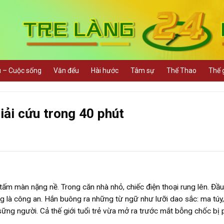
u – Cuộc sống
Văn đểu
Hài hước
Tâm sự
Thể Thao
Thế g
iải cứu trong 40 phút
 tấm màn nặng nề. Trong căn nhà nhỏ, chiếc điện thoại rung lên. Đầ
ng là công an. Hắn buông ra những từ ngữ như lưỡi dao sắc: ma túy,
sững người. Cả thế giới tuổi trẻ vừa mở ra trước mắt bỗng chốc bị 