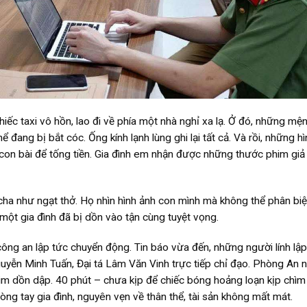
ếc taxi vô hồn, lao đi về phía một nhà nghỉ xa lạ. Ở đó, những mện
 đang bị bắt cóc. Ống kính lạnh lùng ghi lại tất cả. Và rồi, những h
 con bài để tống tiền. Gia đình em nhận được những thước phim giả 
 cha như ngạt thở. Họ nhìn hình ảnh con mình mà không thể phân biệ
 một gia đình đã bị dồn vào tận cùng tuyệt vọng.
ng an lập tức chuyển động. Tin báo vừa đến, những người lính lập
guyễn Minh Tuấn, Đại tá Lâm Văn Vinh trực tiếp chỉ đạo. Phòng An n
m dồn dập. 40 phút – chưa kịp để chiếc bóng hoảng loạn kịp chìm
òng tay gia đình, nguyên vẹn về thân thể, tài sản không mất mát.