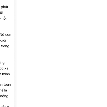
 phút
một
 nỗi
 Nó còn
giới
 trong
ơng
 do xã
h mình.
n toàn.
hể là
 mộng.
 này –