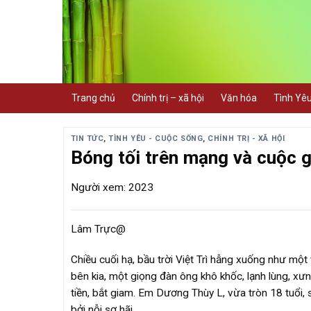
Skip
to
content
Trang chủ
Chính trị – xã hội
Văn hóa
Tình Yê
TIN TỨC
,
TÌNH YÊU - CUỘC SỐNG
,
CHÍNH TRỊ - XÃ HỘI
Bóng tối trên mạng và cuộc g
Người xem: 2023
Lâm Trực@
Chiều cuối hạ, bầu trời Việt Trì hẫng xuống như một
bên kia, một giọng đàn ông khô khốc, lạnh lùng, xư
tiền, bắt giam. Em Dương Thùy L, vừa tròn 18 tuổi, 
bởi nỗi sợ hãi.