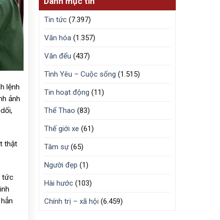
Danh mục tin
Tin tức
(7.397)
Văn hóa
(1.357)
Văn đểu
(437)
Tình Yêu – Cuộc sống
(1.515)
h lệnh
Tin hoạt động
(11)
ình ảnh
dối,
Thể Thao
(83)
Thế giới xe
(61)
t thật
Tâm sự
(65)
Người đẹp
(1)
 tức
Hài hước
(103)
inh
 hẳn
Chính trị – xã hội
(6.459)