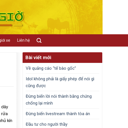
iới xe
Liên hệ
Bài viết mới
Về quảng cáo “tế bào gốc”
Idol không phải là giấy phép để nói gì
cũng được
Đừng biến lời nói thành bằng chứng
chống lại mình
u dây
Đừng biến livestream thành tòa án
 rửa
phủ kín
Đầu tư cho người thầy