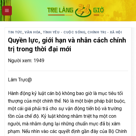
Skip
to
content
TIN TỨC
,
VĂN HÓA
,
TÌNH YÊU - CUỘC SỐNG
,
CHÍNH TRỊ - XÃ HỘI
Quyền lực, giới hạn và nhân cách chính
trị trong thời đại mới
Người xem: 1949
Lâm Trực@
Hành động kỷ luật cán bộ không bao giờ là mục tiêu tối
thượng của một chính thể. Nó là một biện pháp bắt buộc,
một cái giá phải trả cho sự vận động tiến bộ và trường
tồn của chế độ. Kỷ luật không nhằm triệt hạ một con
người, mà nhằm dựng lại những chuẩn mực đã bị xâm
phạm. Nếu nhìn vào các quyết định gần đây của Bộ Chính