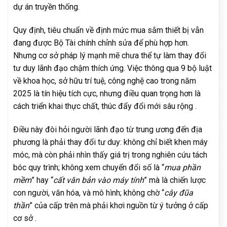
dự án truyền thống.
Quy định, tiêu chuẩn về định mức mua sắm thiết bị vẫn
đang được Bộ Tài chính chỉnh sửa để phù hợp hơn.
Nhưng cơ sở pháp lý mạnh mẽ chưa thể tự làm thay đổi
tư duy lãnh đạo chậm thích ứng. Việc thông qua 9 bộ luật
về khoa học, sở hữu trí tuệ, công nghệ cao trong năm
2025 là tín hiệu tích cực, nhưng điều quan trọng hơn là
cách triển khai thực chất, thúc đẩy đổi mới sâu rộng .
Điều này đòi hỏi người lãnh đạo từ trung ương đến địa
phương là phải thay đổi tư duy: không chỉ biết khen máy
móc, mà còn phải nhìn thấy giá trị trong nghiên cứu tách
bóc quy trình; không xem chuyển đổi số là “
mua phần
mềm
” hay “
cất văn bản vào máy tính
” mà là chiến lược
con người, văn hóa, và mô hình; không chờ “
cây đũa
thần
” của cấp trên mà phải khơi nguồn từ ý tưởng ở cấp
cơ sở .