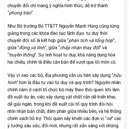
chuyển đổi chỉ mang ý nghĩa hình thức, dễ trở thành
“
phong trào
”.
Như Bộ trưởng Bộ TT&TT Nguyễn Mạnh Hùng cũng từng
giảng trong các khóa đào tạo lãnh đạo: tư duy thời
chuyển đổi số là kết hợp giữa “
phân tích và tổng hợp
”,
giữa “
động và tĩnh
”, giữa “
chấp nhận thay đổi
” và
“
truyền thống
”. Sự linh hoạt tư duy, khả năng dung hòa
hai chiều, chính là điều căn bản để vượt qua lối mòn cũ.
Vậy vì sao các bộ, địa phương vẫn ưu tiên xây dựng “
hữu
hình
” hơn là đầu tư vào tư duy và quy trình? Nguyên nhân
chính nằm ở cách tổ chức bộ máy theo thói quen: khi làm
đề xuất dự án, việc xây dựng vật chất vẫn dễ triển khai,
dễ giải ngân, trong khi đề xuất cải tổ quy trình đòi hỏi
nhìn nhận bản chất, đàm phán giữa nhiều bên, và hệ thống
chính sách hỗ trợ. Thói quen này khiến các đơn vị “
né
” các
ý tưởng sâu sắc, đổi mới, nhưng rất sẵn sàng với những