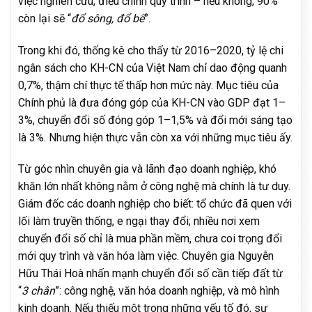
việc nghiên cứu, điều chỉnh quy trình – nếu không, 90%
còn lại sẽ “
đổ sông, đổ bể
”.
Trong khi đó, thống kê cho thấy từ 2016–2020, tỷ lệ chi
ngân sách cho KH-CN của Việt Nam chỉ dao động quanh
0,7%, thậm chí thực tế thấp hơn mức này. Mục tiêu của
Chính phủ là đưa đóng góp của KH-CN vào GDP đạt 1–
3%, chuyển đổi số đóng góp 1–1,5% và đổi mới sáng tạo
là 3%. Nhưng hiện thực vẫn còn xa với những mục tiêu ấy.
Từ góc nhìn chuyên gia và lãnh đạo doanh nghiệp, khó
khăn lớn nhất không nằm ở công nghệ mà chính là tư duy.
Giám đốc các doanh nghiệp cho biết: tổ chức đã quen với
lối làm truyền thống, e ngại thay đổi; nhiều nơi xem
chuyển đổi số chỉ là mua phần mềm, chưa coi trọng đổi
mới quy trình và văn hóa làm việc. Chuyên gia Nguyễn
Hữu Thái Hoà nhấn mạnh chuyển đổi số cần tiếp đất từ
“
3 chân
”: công nghệ, văn hóa doanh nghiệp, và mô hình
kinh doanh. Nếu thiếu một trong những yếu tố đó, sự