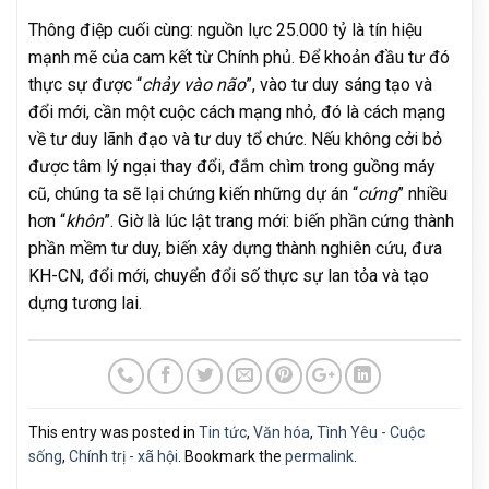
Thông điệp cuối cùng: nguồn lực 25.000 tỷ là tín hiệu
mạnh mẽ của cam kết từ Chính phủ. Để khoản đầu tư đó
thực sự được “
chảy vào não
”, vào tư duy sáng tạo và
đổi mới, cần một cuộc cách mạng nhỏ, đó là cách mạng
về tư duy lãnh đạo và tư duy tổ chức. Nếu không cởi bỏ
được tâm lý ngại thay đổi, đắm chìm trong guồng máy
cũ, chúng ta sẽ lại chứng kiến những dự án “
cứng
” nhiều
hơn “
khôn
”. Giờ là lúc lật trang mới: biến phần cứng thành
phần mềm tư duy, biến xây dựng thành nghiên cứu, đưa
KH-CN, đổi mới, chuyển đổi số thực sự lan tỏa và tạo
dựng tương lai.
This entry was posted in
Tin tức
,
Văn hóa
,
Tình Yêu - Cuộc
sống
,
Chính trị - xã hội
. Bookmark the
permalink
.