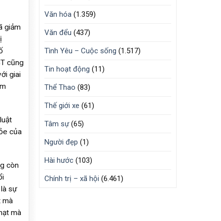
Văn hóa
(1.359)
ã giảm
Văn đểu
(437)
ị
ố
Tình Yêu – Cuộc sống
(1.517)
GT cũng
Tin hoạt động
(11)
i giai
ảm
Thể Thao
(83)
Thế giới xe
(61)
luật
Tâm sự
(65)
hỏe của
Người đẹp
(1)
Hài hước
(103)
ng còn
ổi
Chính trị – xã hội
(6.461)
là sự
t mà
phạt mà