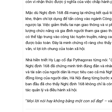
còn vì nhận thức được ý nghĩa của việc chấp hành p
Mặc dù Nghị định 168 đã mang lại những kết quả tíc
khe, thậm chí lợi dụng để tấn công vào ngành Công
ngược lại. Việc giảm thiểu tai nạn giao thông và 
lượng chức năng và gia đình người tham gia giao thô
có thể tập trung vào công tác tuyên truyền, nâng c
được bảo toàn. Đây là minh chứng rõ ràng cho thấy
văn, vì lợi ích chung của toàn xã hội.
Nhà hiền triết Hy Lạp cổ đại Pythagoras từng nói: “
C
Nghị định 168 đã chứng minh tính đúng đắn và nhân 
và tài sản của người dân là mục tiêu cao cả mà Ng
đồng lòng của người dân, Hà Nội đang từng bước x
ban đầu đã cho thấy Nghị định 168 không chỉ là cô
tác quản lý và điều hành xã hội.
“
Mọi lời nói hay không bằng một con số đẹp
” – v