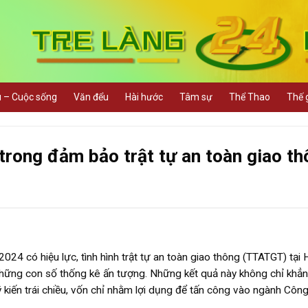
u – Cuộc sống
Văn đểu
Hài hước
Tâm sự
Thể Thao
Thế g
 trong đảm bảo trật tự an toàn giao t
024 có hiệu lực, tình hình trật tự an toàn giao thông (TTATGT) tại 
 những con số thống kê ấn tượng. Những kết quả này không chỉ khẳn
 kiến trái chiều, vốn chỉ nhằm lợi dụng để tấn công vào ngành Công