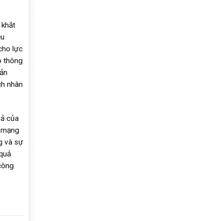
 khắt
ều
cho lực
o thông
sản
ch nhân
uả của
h mạng
g và sự
 quả
công