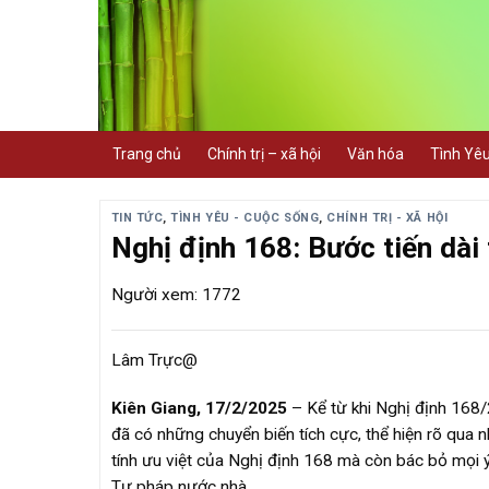
Skip
to
content
Trang chủ
Chính trị – xã hội
Văn hóa
Tình Yê
TIN TỨC
,
TÌNH YÊU - CUỘC SỐNG
,
CHÍNH TRỊ - XÃ HỘI
Nghị định 168: Bước tiến dài
Người xem: 1772
Lâm Trực@
Kiên Giang, 17/2/2025
– Kể từ khi Nghị định 168/2
đã có những chuyển biến tích cực, thể hiện rõ qua
tính ưu việt của Nghị định 168 mà còn bác bỏ mọi ý
Tư pháp nước nhà.