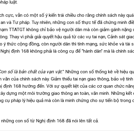
háp luật.
h cực, vẫn có một số ý kiến trái chiều cho rằng chính sách này quá
 an và Tư pháp. Tuy nhiên, những con số thực tế đã chứng minh đi
vi phạm TTATGT không chỉ bảo vệ người dân mà còn giảm gánh nặng 
ng. Thay vì phải giải quyết hậu quả từ các vụ tai nạn, Cảnh sát gia
ao ý thức cộng đồng, còn người dân thì tính mạng, sức khỏe và tài 
 Nghị định 168 không phải là công cụ để “hành dân” mà là chính sá
on số là bản chất của vạn vật.
” Những con số thống kê về hiệu q
văn của chính sách này. Giảm thiểu tai nạn giao thông, bảo vệ tín
hị định 168 hướng đến. Với sự quyết liệt của các cơ quan chức năn
ây dựng một môi trường giao thông an toàn, văn minh. Những kết
ng cụ pháp lý hiệu quả mà còn là minh chứng cho sự tiến bộ trong 
à những con số từ Nghị định 168 đã nói lên tất cả.