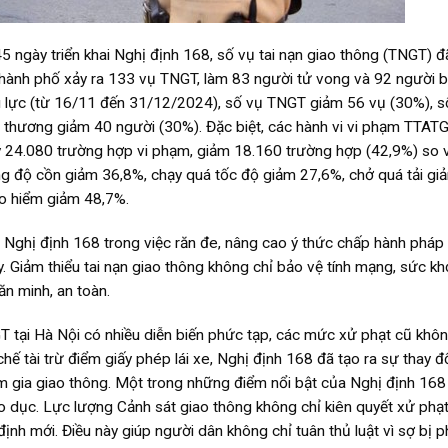
 ngày triển khai Nghị định 168, số vụ tai nạn giao thông (TNGT) đ
thành phố xảy ra 133 vụ TNGT, làm 83 người tử vong và 92 người b
iệu lực (từ 16/11 đến 31/12/2024), số vụ TNGT giảm 56 vụ (30%), s
ị thương giảm 40 người (30%). Đặc biệt, các hành vi vi phạm TTAT
 24.080 trường hợp vi phạm, giảm 18.160 trường hợp (42,9%) so vớ
g độ cồn giảm 36,8%, chạy quá tốc độ giảm 27,6%, chở quá tải gi
o hiểm giảm 48,7%.
Nghị định 168 trong việc răn đe, nâng cao ý thức chấp hành pháp 
. Giảm thiểu tai nạn giao thông không chỉ bảo vệ tính mạng, sức k
n minh, an toàn.
GT tại Hà Nội có nhiều diễn biến phức tạp, các mức xử phạt cũ khô
ế tài trừ điểm giấy phép lái xe, Nghị định 168 đã tạo ra sự thay đ
 gia giao thông. Một trong những điểm nổi bật của Nghị định 168 
áo dục. Lực lượng Cảnh sát giao thông không chỉ kiên quyết xử phạ
định mới. Điều này giúp người dân không chỉ tuân thủ luật vì sợ bị 