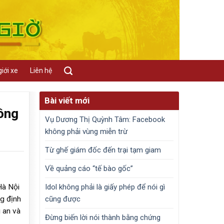
iới xe
Liên hệ
Bài viết mới
hông
Vụ Dương Thị Quỳnh Tâm: Facebook
không phải vùng miễn trừ
Từ ghế giám đốc đến trại tạm giam
Về quảng cáo “tế bào gốc”
Idol không phải là giấy phép để nói gì
Hà Nội
cũng được
g định
 an và
Đừng biến lời nói thành bằng chứng