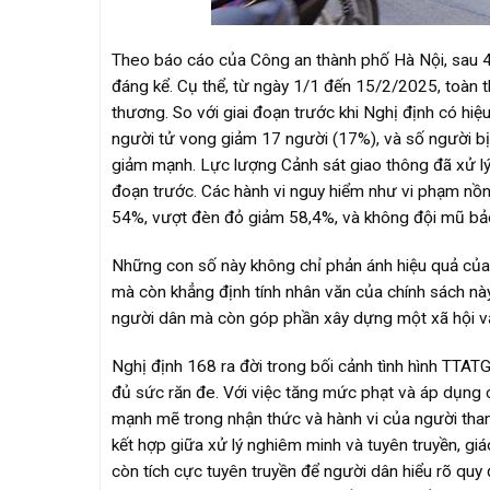
Theo báo cáo của Công an thành phố Hà Nội, sau 45
đáng kể. Cụ thể, từ ngày 1/1 đến 15/2/2025, toàn 
thương. So với giai đoạn trước khi Nghị định có h
người tử vong giảm 17 người (17%), và số người b
giảm mạnh. Lực lượng Cảnh sát giao thông đã xử lý
đoạn trước. Các hành vi nguy hiểm như vi phạm nồn
54%, vượt đèn đỏ giảm 58,4%, và không đội mũ bả
Những con số này không chỉ phản ánh hiệu quả của 
mà còn khẳng định tính nhân văn của chính sách này
người dân mà còn góp phần xây dựng một xã hội vă
Nghị định 168 ra đời trong bối cảnh tình hình TTAT
đủ sức răn đe. Với việc tăng mức phạt và áp dụng ch
mạnh mẽ trong nhận thức và hành vi của người tham
kết hợp giữa xử lý nghiêm minh và tuyên truyền, gi
còn tích cực tuyên truyền để người dân hiểu rõ quy 