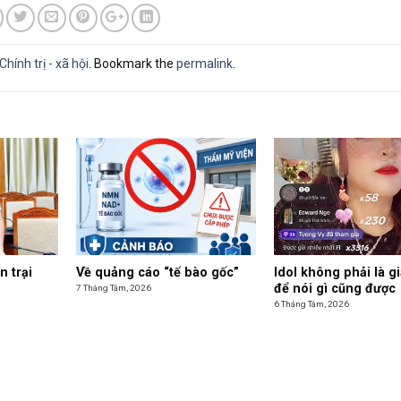
Chính trị - xã hội
. Bookmark the
permalink
.
n trại
Về quảng cáo “tế bào gốc”
Idol không phải là g
để nói gì cũng được
7 Tháng Tám, 2026
6 Tháng Tám, 2026