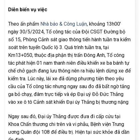
Diễn biến vụ việc
Theo ấn phẩm
Nhà báo &
Công Luận
, khoảng 13h00’
ngày 30/5/2024, Tổ công tác của Đội CSGT Đường bộ
số 15, Phòng Cảnh sát giao thông tiến hành tuần tra kiểm
soát trên tuyến Quốc lộ 3. Quá trình tuần tra, tại
Km13+050, thuộc địa phận thị trấn Đông Anh, Tổ công
tác phát hiện 01 nam thanh niên điều khiển xe ba bánh tự
chế chở gạch đang lưu thông nên ra hiệu lệnh dừng xe để
kiểm tra. Lúc này, lái xe đã dừng phương tiện theo yêu
cầu của Tổ công tác nhưng ngay sau đo đã bất ngờ tăng
ga bỏ chạy, đâm trực tiếp và ép Đại uý Đỗ Đức Thắng
vào xe ô tô Cảnh sát khiến Đại úy Thắng bị thương nặng
Ngay sau đó, Đại úy Thắng được đưa đi cấp cứu tại
Khoa Chấn thương chi trên và vi phẫu, Bệnh viện Trung
ương Quân đội 108 để điều trị. Hiện tại sức khỏe đã dần
ổn định.