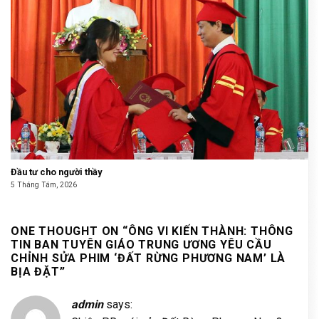
Đầu tư cho người thầy
5 Tháng Tám, 2026
ONE THOUGHT ON “
ÔNG VI KIẾN THÀNH: THÔNG
TIN BAN TUYÊN GIÁO TRUNG ƯƠNG YÊU CẦU
CHỈNH SỬA PHIM ‘ĐẤT RỪNG PHƯƠNG NAM’ LÀ
BỊA ĐẶT
”
admin
says: