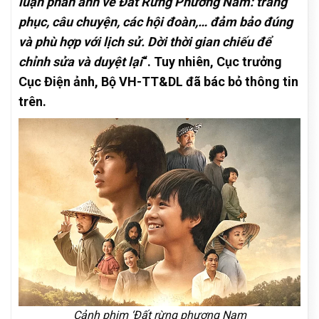
luận phản ánh về Đất Rừng Phương Nam: trang
phục, câu chuyện, các hội đoàn,… đảm bảo đúng
và phù hợp với lịch sử. Dời thời gian chiếu để
chỉnh sửa và duyệt lại
“. Tuy nhiên, Cục trưởng
Cục Điện ảnh, Bộ VH-TT&DL đã bác bỏ thông tin
trên.
Cảnh phim ‘Đất rừng phương Nam