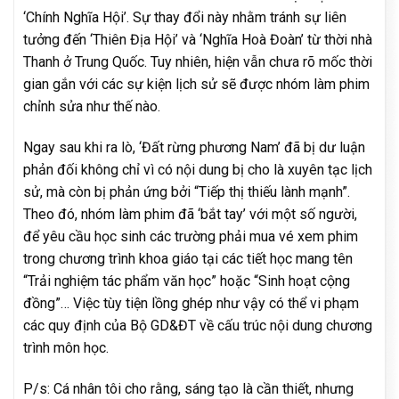
‘Chính Nghĩa Hội’. Sự thay đổi này nhằm tránh sự liên
tưởng đến ‘Thiên Địa Hội’ và ‘Nghĩa Hoà Đoàn’ từ thời nhà
Thanh ở Trung Quốc. Tuy nhiên, hiện vẫn chưa rõ mốc thời
gian gắn với các sự kiện lịch sử sẽ được nhóm làm phim
chỉnh sửa như thế nào.
Ngay sau khi ra lò, ‘Đất rừng phương Nam’ đã bị dư luận
phản đối không chỉ vì có nội dung bị cho là xuyên tạc lịch
sử, mà còn bị phản ứng bởi “Tiếp thị thiếu lành mạnh”.
Theo đó, nhóm làm phim đã ‘bắt tay’ với một số người,
để yêu cầu học sinh các trường phải mua vé xem phim
trong chương trình khoa giáo tại các tiết học mang tên
“Trải nghiệm tác phẩm văn học” hoặc “Sinh hoạt cộng
đồng”… Việc tùy tiện lồng ghép như vậy có thể vi phạm
các quy định của Bộ GD&ĐT về cấu trúc nội dung chương
trình môn học.
P/s: Cá nhân tôi cho rằng, sáng tạo là cần thiết, nhưng