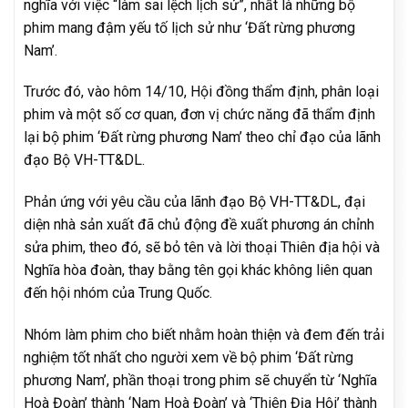
nghĩa với việc “làm sai lệch lịch sử”, nhất là những bộ
phim mang đậm yếu tố lịch sử như ‘Đất rừng phương
Nam’.
Trước đó, vào hôm 14/10, Hội đồng thẩm định, phân loại
phim và một số cơ quan, đơn vị chức năng đã thẩm định
lại bộ phim ‘Đất rừng phương Nam’ theo chỉ đạo của lãnh
đạo Bộ VH-TT&DL.
Phản ứng với yêu cầu của lãnh đạo Bộ VH-TT&DL, đại
diện nhà sản xuất đã chủ động đề xuất phương án chỉnh
sửa phim, theo đó, sẽ bỏ tên và lời thoại Thiên địa hội và
Nghĩa hòa đoàn, thay bằng tên gọi khác không liên quan
đến hội nhóm của Trung Quốc.
Nhóm làm phim cho biết nhằm hoàn thiện và đem đến trải
nghiệm tốt nhất cho người xem về bộ phim ‘Đất rừng
phương Nam’, phần thoại trong phim sẽ chuyển từ ‘Nghĩa
Hoà Đoàn’ thành ‘Nam Hoà Đoàn’ và ‘Thiên Địa Hội’ thành