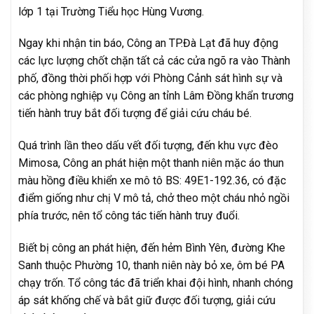
lớp 1 tại Trường Tiểu học Hùng Vương.
Ngay khi nhận tin báo, Công an TP.Đà Lạt đã huy động
các lực lượng chốt chặn tất cả các cửa ngõ ra vào Thành
phố, đồng thời phối hợp với Phòng Cảnh sát hình sự và
các phòng nghiệp vụ Công an tỉnh Lâm Đồng khẩn trương
tiến hành truy bắt đối tượng để giải cứu cháu bé.
Quá trình lần theo dấu vết đối tượng, đến khu vực đèo
Mimosa, Công an phát hiện một thanh niên mặc áo thun
màu hồng điều khiển xe mô tô BS: 49E1-192.36, có đặc
điểm giống như chị V mô tả, chở theo một cháu nhỏ ngồi
phía trước, nên tổ công tác tiến hành truy đuổi.
Biết bị công an phát hiện, đến hẻm Bình Yên, đường Khe
Sanh thuộc Phường 10, thanh niên này bỏ xe, ôm bé PA
chạy trốn. Tổ công tác đã triển khai đội hình, nhanh chóng
áp sát khống chế và bắt giữ được đối tượng, giải cứu