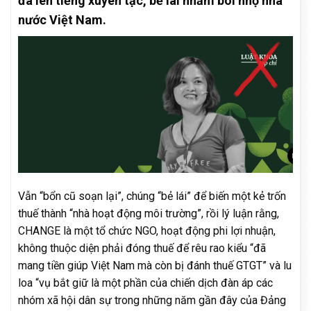
đã lên tiếng xuyên tạc, bẻ lái nhằm bôi nhọ nhà
nước Việt Nam.
Vẫn “bổn cũ soạn lại”, chúng “bẻ lái” để biến một kẻ trốn
thuế thành “nhà hoạt động môi trường”, rồi lý luận rằng,
CHANGE là một tổ chức NGO, hoạt động phi lợi nhuận,
không thuộc diện phải đóng thuế để rêu rao kiểu “đã
mang tiền giúp Việt Nam mà còn bị đánh thuế GTGT” và lu
loa “vụ bắt giữ là một phần của chiến dịch đàn áp các
nhóm xã hội dân sự trong những năm gần đây của Đảng