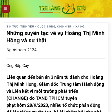
Skip
to
content
TIN TỨC
,
TÌNH YÊU - CUỘC SỐNG
,
CHÍNH TRỊ - XÃ HỘI
Những xuyên tạc về vụ Hoàng Thị Minh
Hồng và sự thật
Người xem: 2124
Ong Bắp Cày
Liên quan đến bản án 3 năm tù dành cho Hoàng
Thị Minh Hồng, Giám đốc Trung tâm Hành động
và Liên kết vì môi trường phát triển
(CHANGE) do TAND TPHCM tuyên
phạt hôm 28/9/2023, nhiều tổ chức phản động