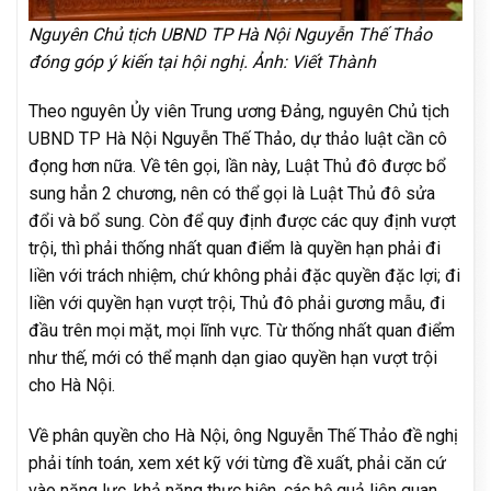
Nguyên Chủ tịch UBND TP Hà Nội Nguyễn Thế Thảo
đóng góp ý kiến tại hội nghị. Ảnh: Viết Thành
Theo nguyên Ủy viên Trung ương Đảng, nguyên Chủ tịch
UBND TP Hà Nội Nguyễn Thế Thảo, dự thảo luật cần cô
đọng hơn nữa. Về tên gọi, lần này, Luật Thủ đô được bổ
sung hẳn 2 chương, nên có thể gọi là Luật Thủ đô sửa
đổi và bổ sung. Còn để quy định được các quy định vượt
trội, thì phải thống nhất quan điểm là quyền hạn phải đi
liền với trách nhiệm, chứ không phải đặc quyền đặc lợi; đi
liền với quyền hạn vượt trội, Thủ đô phải gương mẫu, đi
đầu trên mọi mặt, mọi lĩnh vực. Từ thống nhất quan điểm
như thế, mới có thể mạnh dạn giao quyền hạn vượt trội
cho Hà Nội.
Về phân quyền cho Hà Nội, ông Nguyễn Thế Thảo đề nghị
phải tính toán, xem xét kỹ với từng đề xuất, phải căn cứ
vào năng lực, khả năng thực hiện, các hệ quả liên quan…