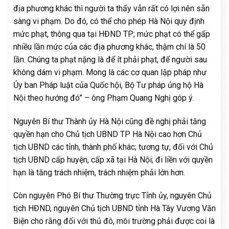
địa phương khác thì người ta thấy vẫn rất có lợi nên sẵn
sàng vi phạm. Do đó, có thể cho phép Hà Nội quy định
mức phạt, thông qua tại HĐND TP; mức phạt có thể gấp
nhiều lần mức của các địa phương khác, thậm chí là 50
lần. Chúng ta phạt nặng là để ít phải phạt, để người sau
không dám vi phạm. Mong là các cơ quan lập pháp như
Ủy ban Pháp luật của Quốc hội, Bộ Tư pháp ủng hộ Hà
Nội theo hướng đó” – ông Phạm Quang Nghị góp ý.
Nguyên Bí thư Thành ủy Hà Nội cũng đề nghị phải tăng
quyền hạn cho Chủ tịch UBND TP Hà Nội cao hơn Chủ
tịch UBND các tỉnh, thành phố khác; tương tự, đối với Chủ
tịch UBND cấp huyện, cấp xã tại Hà Nội; đi liền với quyền
hạn là tăng trách nhiệm, trách nhiệm phải lớn hơn.
Còn nguyên Phó Bí thư Thường trực Tỉnh ủy, nguyên Chủ
tịch HĐND, nguyên Chủ tịch UBND tỉnh Hà Tây Vương Văn
Biện cho rằng đối với thủ đô, môi trường phải được coi là