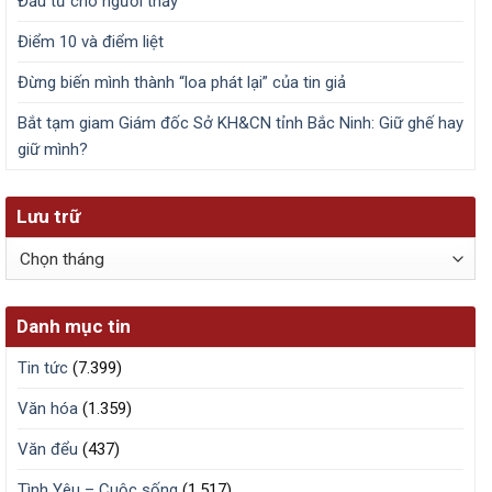
Đầu tư cho người thầy
Điểm 10 và điểm liệt
Đừng biến mình thành “loa phát lại” của tin giả
Bắt tạm giam Giám đốc Sở KH&CN tỉnh Bắc Ninh: Giữ ghế hay
giữ mình?
Lưu trữ
Lưu
trữ
Danh mục tin
Tin tức
(7.399)
Văn hóa
(1.359)
Văn đểu
(437)
Tình Yêu – Cuộc sống
(1.517)