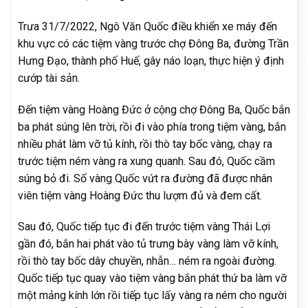
Trưa 31/7/2022, Ngô Văn Quốc điều khiển xe máy đến
khu vực có các tiệm vàng trước chợ Đông Ba, đường Trần
Hưng Đạo, thành phố Huế, gây náo loạn, thực hiện ý định
cướp tài sản.
Đến tiệm vàng Hoàng Đức ở cộng chợ Đông Ba, Quốc bắn
ba phát súng lên trời, rồi đi vào phía trong tiệm vàng, bắn
nhiều phát làm vỡ tủ kính, rồi thò tay bốc vàng, chạy ra
trước tiệm ném vàng ra xung quanh. Sau đó, Quốc cầm
súng bỏ đi. Số vàng Quốc vứt ra đường đã được nhân
viên tiệm vàng Hoàng Đức thu lượm đủ và đem cất.
Sau đó, Quốc tiếp tục đi đến trước tiệm vàng Thái Lợi
gần đó, bắn hai phát vào tủ trưng bày vàng làm vỡ kính,
rồi thò tay bốc dây chuyền, nhẫn… ném ra ngoài đường.
Quốc tiếp tục quay vào tiệm vàng bắn phát thứ ba làm vỡ
một mảng kính lớn rồi tiếp tục lấy vàng ra ném cho người