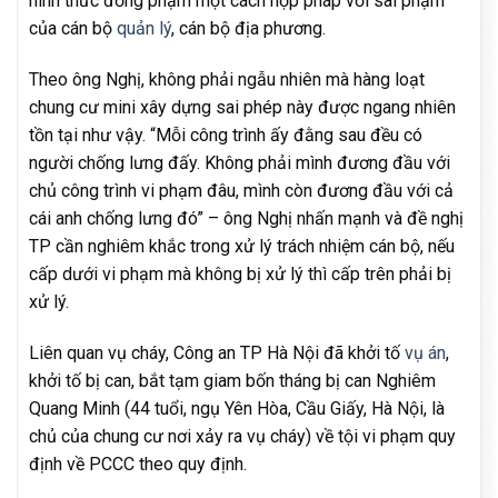
hình thức đồng phạm một cách hợp pháp với sai phạm
của cán bộ
quản lý
, cán bộ địa phương.
Theo ông Nghị, không phải ngẫu nhiên mà hàng loạt
chung cư mini xây dựng sai phép này được ngang nhiên
tồn tại như vậy. “Mỗi công trình ấy đằng sau đều có
người chống lưng đấy. Không phải mình đương đầu với
chủ công trình vi phạm đâu, mình còn đương đầu với cả
cái anh chống lưng đó” – ông Nghị nhấn mạnh và đề nghị
TP cần nghiêm khắc trong xử lý trách nhiệm cán bộ, nếu
cấp dưới vi phạm mà không bị xử lý thì cấp trên phải bị
xử lý.
Liên quan vụ cháy, Công an TP Hà Nội đã khởi tố
vụ án
,
khởi tố bị can, bắt tạm giam bốn tháng bị can Nghiêm
Quang Minh (44 tuổi, ngụ Yên Hòa, Cầu Giấy, Hà Nội, là
chủ của chung cư nơi xảy ra vụ cháy) về tội vi phạm quy
định về PCCC theo quy định.