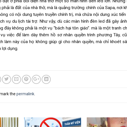
ho đặt ở phía đối diện nhà thờ một số màn hình đèn led lớn. Nhưng
g phải là đất của nhà thờ, mà là quảng trường chính của Sapa, nơi 
ng có nội dung tuyên truyền chính trị, mà chứa nội dung xúc tiến 
ch vụ du lịch tài trợ. Như vậy, dù các màn hình đèn led đã gây ản
ng đây không phải là một vụ “bách hại tôn giáo”. mà là một tranh c
 vụ việc để làm dày thêm hồ sơ nhân quyền trình phương Tây, c
ch làm này của họ không giúp gì cho nhân quyền, mà chỉ khoét s
lợi dụng.
kmark the
permalink
.