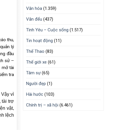
Văn hóa
(1.359)
Văn đểu
(437)
Tình Yêu – Cuộc sống
(1.517)
cáo thu,
Tin hoạt động
(11)
quản lý
Thể Thao
(83)
áng đầu
ch sử –
Thế giới xe
(61)
, mở tài
Tâm sự
(65)
kiểm tra
Người đẹp
(1)
 Vậy vì
Hài hước
(103)
tài trợ
Chính trị – xã hội
(6.461)
ện vật,
nh lệch