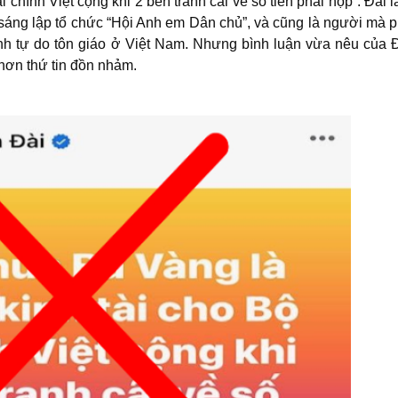
i chính Việt cộng khi 2 bên tranh cãi về số tiền phải nộp”. Đài l
 sáng lập tổ chức “Hội Anh em Dân chủ”, và cũng là người mà
nh tự do tôn giáo ở Việt Nam. Nhưng bình luận vừa nêu của 
hơn thứ tin đồn nhảm.