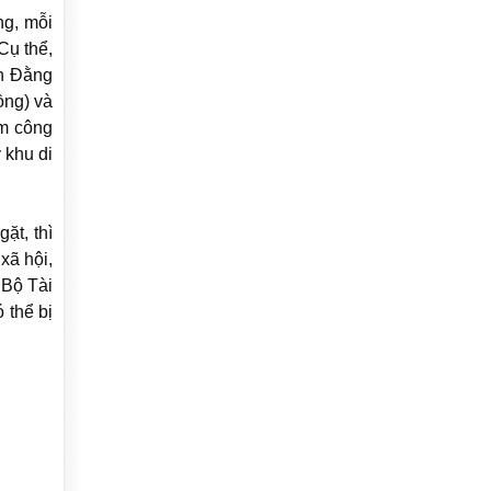
ng, mỗi
Cụ thể,
ch Đằng
ồng) và
òm công
 khu di
ặt, thì
xã hội,
 Bộ Tài
 thể bị