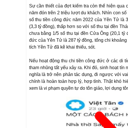
Sự cần thiết của đợt kiểm tra còn thể hiện qua c
năm đón trên 2 triệu lượt du khách. Nhìn con số 
số thu tiền công đức năm 2022 của Yên Tử là 3,
(3,3 tỷ đồng), thấp hơn so với số thu tại đền Th
chưa bằng 1/5 số thu tại đền Cửa Ông (20,1 tỷ 
đức của Yên Tử là 287 tỷ đồng, tổng chi khoảng 
tích Yên Tử đã kê khai thiếu, sót.
Nếu hoạt động thu chi tiền công đức ở các di t
tham nhũng tất yếu xảy ra. Khi đó, sinh hoạt tín
nghĩa là trở nên phản tác dụng, đi ngược với va
chính là hoàn toàn hợp lý, hợp tình. Thật khó h
xem là vi phạm quyền tự do tôn giáo, lợi dụng tô