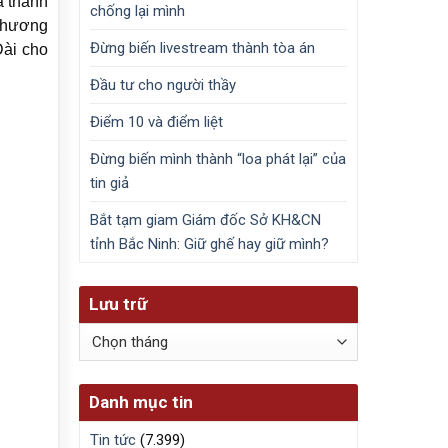
à thành
chống lại mình
 phương
Đừng biến livestream thành tòa án
Đài cho
Đầu tư cho người thầy
Điểm 10 và điểm liệt
Đừng biến mình thành “loa phát lại” của
tin giả
Bắt tạm giam Giám đốc Sở KH&CN
tỉnh Bắc Ninh: Giữ ghế hay giữ mình?
Lưu trữ
Lưu
trữ
Danh mục tin
Tin tức
(7.399)