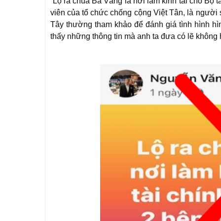
“Lộ ra chùa Ba Vàng là nơi làm kinh tài cho Bộ tà
viên của tổ chức chống cộng Việt Tân, là người
Tây thường tham khảo để đánh giá tình hình hì
thấy những thông tin mà anh ta đưa có lẽ không 