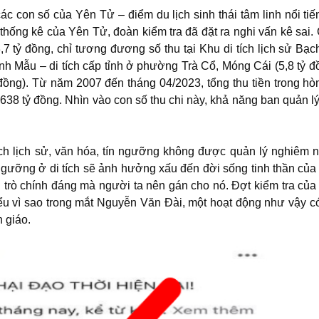
ác con số của Yên Tử – điểm du lịch sinh thái tâm linh nổi tiế
thống kê của Yên Tử, đoàn kiểm tra đã đặt ra nghi vấn kê sai. 
7 tỷ đồng, chỉ tương đương số thu tại Khu di tích lịch sử Bạ
ánh Mẫu – di tích cấp tỉnh ở phường Trà Cổ, Móng Cái (5,8 tỷ đ
đồng). Từ năm 2007 đến tháng 04/2023, tổng thu tiền trong h
638 tỷ đồng. Nhìn vào con số thu chi này, khả năng ban quản lý
ích lịch sử, văn hóa, tín ngưỡng không được quản lý nghiêm ng
 ngưỡng ở di tích sẽ ảnh hưởng xấu đến đời sống tinh thần của 
i trò chính đáng mà người ta nên gán cho nó. Đợt kiểm tra của
iểu vì sao trong mắt Nguyễn Văn Đài, một hoạt động như vậy có
n giáo.