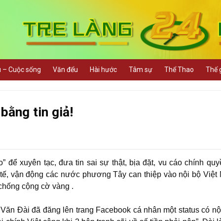
u – Cuộc sống
Văn đểu
Hài hước
Tâm sự
Thể Thao
Thế g
bằng tin giả!
” để xuyên tạc, đưa tin sai sự thật, bịa đặt, vu cáo chính quy
tế, vận động các nước phương Tây can thiệp vào nội bộ Việt
 chống cộng cờ vàng .
 Văn Đài đã đăng lên trang Facebook cá nhân một status có nộ