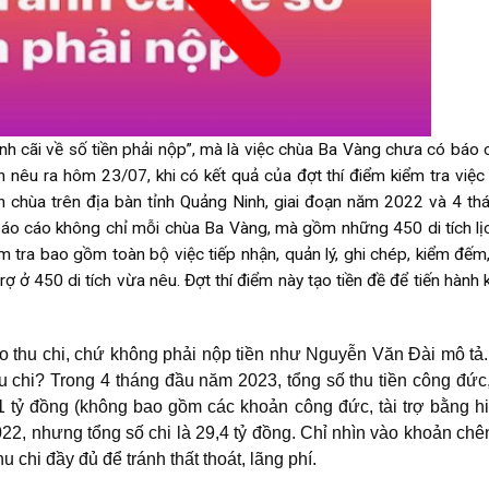
nh cãi về số tiền phải nộp”, mà là việc chùa Ba Vàng chưa có báo 
 nêu ra hôm 23/07, khi có kết quả của đợt thí điểm kiểm tra việc 
ình chùa trên địa bàn tỉnh Quảng Ninh, giai đoạn năm 2022 và 4 th
 báo cáo không chỉ mỗi chùa Ba Vàng, mà gồm những 450 di tích lị
m tra bao gồm toàn bộ việc tiếp nhận, quản lý, ghi chép, kiểm đếm
trợ ở 450 di tích vừa nêu. Đợt thí điểm này tạo tiền đề để tiến hành 
áo thu chi, chứ không phải nộp tiền như Nguyễn Văn Đài mô tả.
u chi? Trong 4 tháng đầu năm 2023, tổng số thu tiền công đức, 
 61 tỷ đồng (không bao gồm các khoản công đức, tài trợ bằng hi
22, nhưng tổng số chi là 29,4 tỷ đồng. Chỉ nhìn vào khoản chê
u chi đầy đủ để tránh thất thoát, lãng phí.