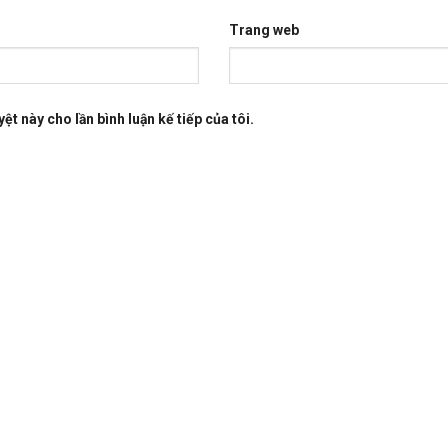
Trang web
ệt này cho lần bình luận kế tiếp của tôi.
ĐĂNG KÝ NHẬN BẢN TIN
Nhập địa chỉ email của bạn để đăng 
gblogspot@gmail.com
spot@gmail.com