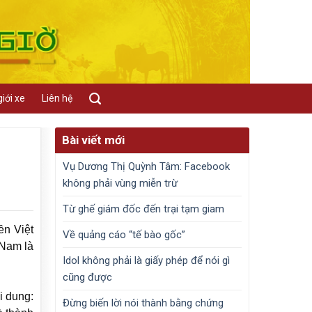
iới xe
Liên hệ
Bài viết mới
Vụ Dương Thị Quỳnh Tâm: Facebook
không phải vùng miễn trừ
Từ ghế giám đốc đến trại tạm giam
ền Việt
Về quảng cáo “tế bào gốc”
 Nam là
Idol không phải là giấy phép để nói gì
cũng được
i dung:
Đừng biến lời nói thành bằng chứng