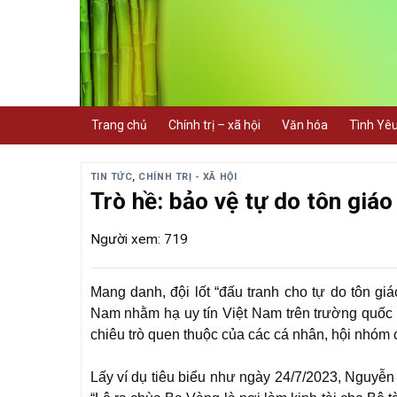
Skip
to
content
Trang chủ
Chính trị – xã hội
Văn hóa
Tình Yê
TIN TỨC
,
CHÍNH TRỊ - XÃ HỘI
Trò hề: bảo vệ tự do tôn giáo 
Người xem: 719
Mang danh, đội lốt “đấu tranh cho tự do tôn giáo
Nam nhằm hạ uy tín Việt Nam trên trường quốc 
chiêu trò quen thuộc của các cá nhân, hội nhóm
Lấy ví dụ tiêu biểu như ngày 24/7/2023, Nguyễn