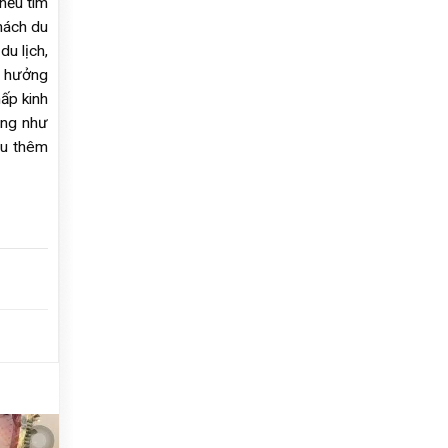
 nếu tìm
khách du
du lịch,
h hưởng
hấp kinh
ũng như
âu thêm