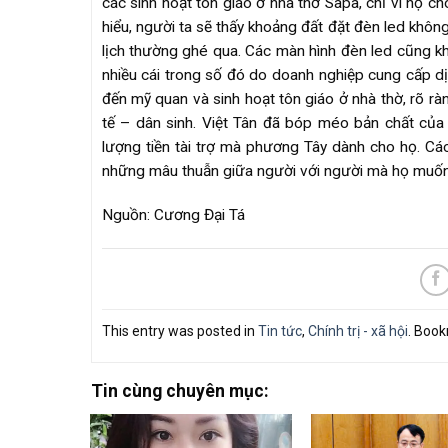
các sinh hoạt tôn giáo ở nhà thờ Sapa, chỉ vì họ c
hiểu, người ta sẽ thấy khoảng đất đặt đèn led khôn
lịch thường ghé qua. Các màn hình đèn led cũng khô
nhiều cái trong số đó do doanh nghiệp cung cấp dị
đến mỹ quan và sinh hoạt tôn giáo ở nhà thờ, rõ rà
tế – dân sinh. Việt Tân đã bóp méo bản chất của
lượng tiền tài trợ mà phương Tây dành cho họ. Cá
những mâu thuẫn giữa người với người mà họ muốn 
Nguồn: Cương Đại Tá
This entry was posted in
Tin tức
,
Chính trị - xã hội
. Boo
Tin cùng chuyên mục: