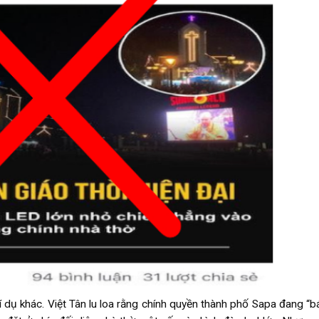
í dụ khác. Việt Tân lu loa rằng chính quyền thành phố Sapa đang “b