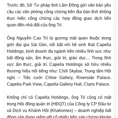
Trước đó, Sở Tư pháp tỉnh Lâm Đồng gửi văn bản yêu
cầu các văn phòng công chứng trên địa bàn tỉnh không
thực hiện công chứng các hợp đồng giao dịch liên
quan đến nhà đất của ông Trí.
Ông Nguyễn Cao Trí là gương mặt quen thuộc trong
giới đại gia Sài Gòn, nổi bật với hệ sinh thái Capella
Holdings, kinh doanh đa ngành trên nhiều lĩnh vực như
bất động sản, ẩm thực, giải trí, giáo dục… Trong lĩnh
vực ẩm thực, giải trí, Capella Holdings sở hữu nhiều
thương hiệu nổi tiếng như: Chill Skybar, Trung tâm Hội
nghị – Tiệc cưới Chloe Gallery, Riverside Palace,
Capella Park View, Capella Gallery Hall, Claris Palace.
Không chỉ có Capella Holdings, ông Trí cũng có mặt
trong Hội đồng quản trị (HĐQT) của Công ty CP Đầu tư
và Dịch vụ Khánh Hội (Khahomex) – doanh nghiệp bất
động sản đang niêm yết cổ phiếu trên sàn chứng khoán