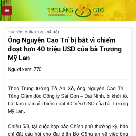
Skip
to
content
TIN TỨC
,
CHÍNH TRỊ - XÃ HỘI
Ông Nguyễn Cao Trí bị bắt vì chiếm
đoạt hơn 40 triệu USD của bà Trương
Mỹ Lan
Người xem: 770
Theo Trung tướng Tô Ân Xô, ông Nguyễn Cao Trí –
Tổng Giám đốc Công ty Sài Gòn – Đại Ninh, bị khởi tố,
bắt tạm giam vì chiếm đoạt 40 triệu USD của bà Trương
Mỹ Lan.
Chiều 5/8, tại cuộc họp báo Chính phủ thường kỳ, báo
chí đặt câu hỏi cho đại diện Bộ Công an về việc ông