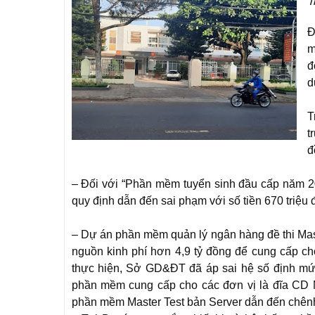
T
Đ
m
đ
d
T
t
đ
– Đối với “Phần mềm tuyển sinh đầu cấp năm 2
quy định dẫn đến sai phạm với số tiền 670 triệu
– Dự án phần mềm quản lý ngân hàng đề thi M
nguồn kinh phí hơn 4,9 tỷ đồng để cung cấp c
thực hiện, Sở GD&ĐT đã áp sai hệ số định mức
phần mềm cung cấp cho các đơn vị là đĩa CD Ma
phần mềm Master Test bản Server dẫn đến chênh 