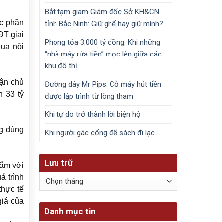
Bắt tạm giam Giám đốc Sở KH&CN
ác phần
tỉnh Bắc Ninh: Giữ ghế hay giữ mình?
ĐT giai
Phong tỏa 3.000 tỷ đồng: Khi những
qua nội
“nhà máy rửa tiền” mọc lên giữa các
khu đô thị
ận chủ
Đường dây Mr Pips: Cỗ máy hút tiền
n 33 tỷ
được lập trình từ lòng tham
Khi tự do trở thành lời biện hộ
ng đúng
Khi người gác cổng để sách đi lạc
Lưu trữ
sắm với
Lưu
á trình
trữ
thực tế
giá của
Danh mục tin