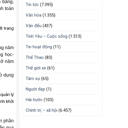
n bằng,
Tin tức
(7.395)
h toán
Văn hóa
(1.355)
Văn đểu
(437)
8 trang
Tình Yêu – Cuộc sống
(1.513)
Tin hoạt động
(11)
ing năm
ng học-
Thể Thao
(83)
 Sở năm
Thế giới xe
(61)
sử dụng
Tâm sự
(65)
Người đẹp
(1)
quản lý
Hài hước
(103)
ịnh khởi
Chính trị – xã hội
(6.457)
án phần
iện qua