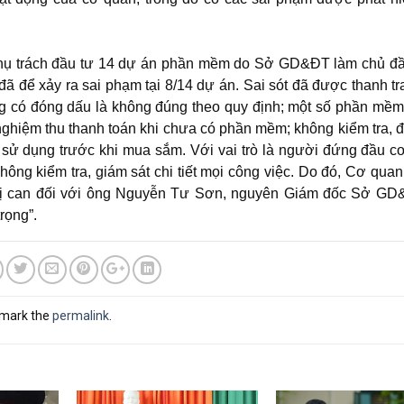
ụ trách đầu tư 14 dự án phần mềm do Sở GD&ĐT làm chủ đầu
ể xảy ra sai phạm tại 8/14 dự án. Sai sót đã được thanh tra
ng có đóng dấu là không đúng theo quy định; một số phần mề
 nghiệm thu thanh toán khi chưa có phần mềm; không kiểm tra, 
sử dụng trước khi mua sắm. Với vai trò là người đứng đầu c
không kiểm tra, giám sát chi tiết mọi công việc. Do đó, Cơ qu
tố bị can đối với ông Nguyễn Tư Sơn, nguyên Giám đốc Sở G
rọng”.
kmark the
permalink
.