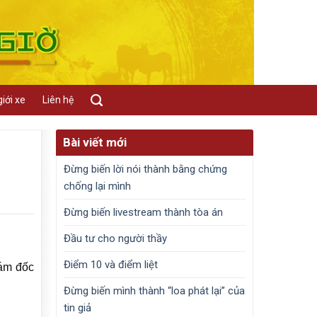
iới xe
Liên hệ
Bài viết mới
Đừng biến lời nói thành bằng chứng
chống lại mình
Đừng biến livestream thành tòa án
Đầu tư cho người thầy
Điểm 10 và điểm liệt
iám đốc
Đừng biến mình thành “loa phát lại” của
tin giả