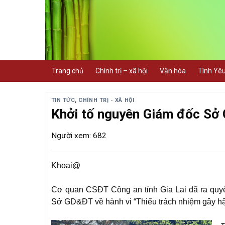
Skip
to
content
Trang chủ
Chính trị – xã hội
Văn hóa
Tình Yê
TIN TỨC
,
CHÍNH TRỊ - XÃ HỘI
Khởi tố nguyên Giám đốc Sở 
Người xem: 682
Khoai@
Cơ quan CSĐT Công an tỉnh Gia Lai đã ra quyế
Sở GD&ĐT về hành vi “Thiếu trách nhiệm gây hậ