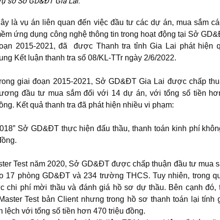
rụ sở Sở GD&ĐT Gia Lai.
ây là vụ án liên quan đến việc đầu tư các dự án, mua sắm c
ềm ứng dụng công nghệ thông tin trong hoạt động tại Sở GD&
oạn 2015-2021, đã được Thanh tra tỉnh Gia Lai phát hiện 
ung Kết luận thanh tra số 08/KL-TTr ngày 2/6/2022.
rong giai đoạn 2015-2021, Sở GD&ĐT Gia Lai được chấp thu
rương đầu tư mua sắm đối với 14 dự án, với tổng số tiền hơ
ồng. Kết quả thanh tra đã phát hiện nhiều vi phạm:
018” Sở GD&ĐT thực hiện đấu thầu, thanh toán kinh phí khô
 đồng.
aster Test năm 2020, Sở GD&ĐT được chấp thuận đầu tư mua 
ho 17 phòng GD&ĐT và 234 trường THCS. Tuy nhiên, trong qu
 chi phí mời thầu và đánh giá hồ sơ dự thầu. Bên cạnh đó, 
ster Test bản Client nhưng trong hồ sơ thanh toán lại tính 
lệch với tổng số tiền hơn 470 triệu đồng.