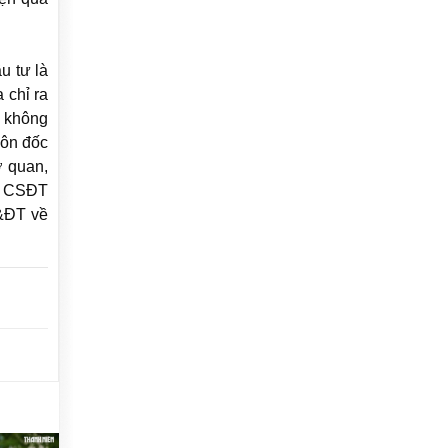
 tư là
 chỉ ra
m không
đôn đốc
ơ quan,
an CSĐT
D&ĐT về