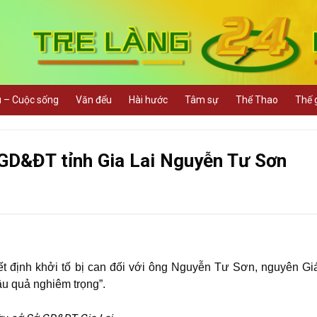
u – Cuộc sống
Văn đểu
Hài hước
Tâm sự
Thể Thao
Thế g
GD&ĐT tỉnh Gia Lai Nguyễn Tư Sơn
t định khởi tố bị can đối với ông Nguyễn Tư Sơn, nguyên G
u quả nghiêm trọng”.