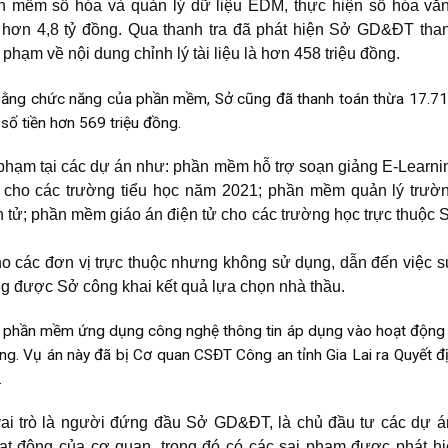
ần mềm số hóa và quản lý dữ liệu EDM, thực hiện số hóa vă
ơn 4,8 tỷ đồng. Qua thanh tra đã phát hiện Sở GD&ĐT than
phạm về nội dung chỉnh lý tài liệu là hơn 458 triệu đồng.
in bằng chức năng của phần mềm, Sở cũng đã thanh toán thừa 17.71
số tiền hơn 569 triệu đồng.
phạm tại các dự án như: phần mềm hỗ trợ soạn giảng E-Learn
 cho các trường tiểu học năm 2021; phần mềm quản lý trườ
n tử; phần mềm giáo án điện tử cho các trường học trực thuộc
 các đơn vị trực thuộc nhưng không sử dụng, dẫn đến việc 
 được Sở công khai kết quả lựa chọn nhà thầu.
m phần mềm ứng dụng công nghệ thông tin áp dụng vào hoạt động 
ồng. Vụ án này đã bị Cơ quan CSĐT Công an tỉnh Gia Lai ra Quyết đ
.
ai trò là người đứng đầu Sở GD&ĐT, là chủ đầu tư các dự 
oạt động của cơ quan, trong đó có các sai phạm được phát h