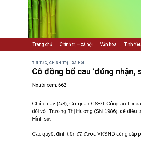
Skip
to
content
Trang chủ
Chính trị – xã hội
Văn hóa
Tình Yê
TIN TỨC
,
CHÍNH TRỊ - XÃ HỘI
Cô đồng bổ cau ‘đúng nhận, sa
Người xem: 662
Chiều nay (4/8), Cơ quan CSĐT Công an Thị xã K
đối với Trương Thị Hương (SN 1986), để điều tra
Hình sự.
Các quyết định trên đã được VKSND cùng cấp p