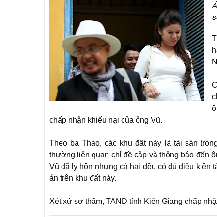
Ả
s
T
h
N
C
c
ô
chấp nhận khiếu nại của ông Vũ.
Theo bà Thảo, các khu đất này là tài sản trong
thường liên quan chỉ đề cập và thông báo đến 
Vũ đã ly hôn nhưng cả hai đều có đủ điều kiện tà
án trên khu đất này.
Xét xử sơ thẩm, TAND tỉnh Kiên Giang chấp nhận