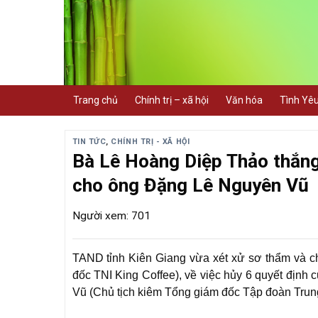
Skip
to
content
Trang chủ
Chính trị – xã hội
Văn hóa
Tình Yê
TIN TỨC
,
CHÍNH TRỊ - XÃ HỘI
Bà Lê Hoàng Diệp Thảo thắng
cho ông Đặng Lê Nguyên Vũ
Người xem: 701
TAND tỉnh Kiên Giang vừa xét xử sơ thẩm và 
đốc TNI King Coffee), về việc hủy 6 quyết địn
Vũ (Chủ tịch kiêm Tổng giám đốc Tập đoàn Trun