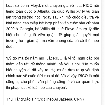
Luật sư John Floyd, một chuyên gia về luật RICO nổi
tiếng toàn quốc ở Atlanta, đã giúp Willis xử lý vụ gian
lận trong trường học. Ngay sau khi mở cuộc điều tra về
khả năng can thiệp bất hợp pháp vào cuộc bầu cử năm
2020 ở Georgia, bà Willis đã thuê Floyd làm trợ lý đặc
biệt cho công tố viên quận để giúp giải quyết mọi
trường hợp gian lận mà văn phòng của bà có thể theo
đuổi.
“Lý do mà tôi hâm mộ luật RICO là vì tôi nghĩ các bồi
thẩm viên rất, rất thông minh”, bà Willis nói, “Họ muốn
biết chuyện gì đã xảy ra. Họ muốn đưa ra quyết định
chính xác về cuộc đời của ai đó. Và vì vậy, RICO là một
công cụ cho phép văn phòng công tố và cơ quan thực
thi pháp luật kể toàn bộ câu chuyện”.
Thu Hằng/Báo Tin tức (Theo Al Jazeera, CNN)