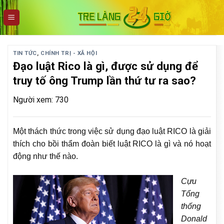
Skip
to
content
TIN TỨC
,
CHÍNH TRỊ - XÃ HỘI
Đạo luật Rico là gì, được sử dụng để
truy tố ông Trump lần thứ tư ra sao?
Người xem: 730
Một thách thức trong việc sử dụng đạo luật RICO là giải
thích cho bồi thẩm đoàn biết luật RICO là gì và nó hoạt
động như thế nào.
Cựu
Tổng
thống
Donald