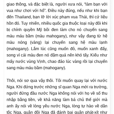
giao thông, và đặc biệt là, người xưa nói, “làm bạn với
vua như chơi với hổ”. Điều này đúng, nếu như khi bạn
đến Thailand, bạn lỡ lời xúc phạm vua Thái, thì cứ liệu
hồn đó. Tuy nhiên, nhiều quốc gia thuộc loại này đôi khi
bị chính quyền Mỹ bôi đen làm cho nó chuyển sang
màu máu bầm (màu mahogany), như vậy đang từ hệ
màu nóng (vàng) lại chuyển sang hệ màu lạnh
(mahogany). Lắm lúc cũng muốn đỏ, muốn xanh đấy,
song vì cái màu đen nó đậm quá nên khó tẩy. Kiểu như
mấy nước vùng Vịnh, chao đảo lúc vàng rồi lại chuyển
sang màu máu bầm (mahogany).
Thôi, nói sơ qua vậy thôi. Tôi muốn quay lại với nước
Nga. Khi đứng trước những sĩ quan Nga mới ra trường,
người đứng đầu nước Nga không nói với họ về số thu
nhập bằng tiền, về khả năng làm bá chủ thế giới mà
anh ấy nói về lòng yêu nước Nga, lòng tự hào về dân
tộc Nga, quân đội Nga đã đánh bại quân phát-xít như