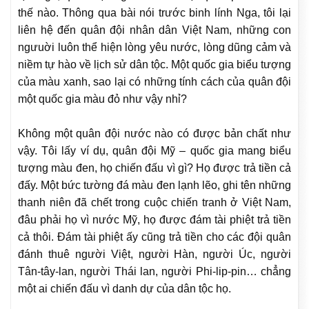
thế nào. Thông qua bài nói trước binh lính Nga, tôi lại
liên hệ đến quân đội nhân dân Việt Nam, những con
ngưuời luôn thể hiện lòng yêu nước, lòng dũng cảm và
niềm tự hào về lịch sử dân tộc. Một quốc gia biểu tượng
của màu xanh, sao lại có những tính cách của quân đội
một quốc gia màu đỏ như vậy nhỉ?
Không một quân đội nước nào có được bản chất như
vậy. Tôi lấy ví dụ, quân đội Mỹ – quốc gia mang biểu
tượng màu đen, họ chiến đấu vì gì? Họ được trả tiền cả
đấy. Một bức tường đá màu đen lạnh lẽo, ghi tên những
thanh niên đã chết trong cuộc chiến tranh ở Việt Nam,
đâu phải họ vì nước Mỹ, họ được đám tài phiệt trả tiền
cả thôi. Đám tài phiệt ấy cũng trả tiền cho các đội quân
đánh thuê người Việt, người Hàn, người Úc, người
Tân-tây-lan, người Thái lan, người Phi-lip-pin… chẳng
một ai chiến đấu vì danh dự của dân tộc họ.