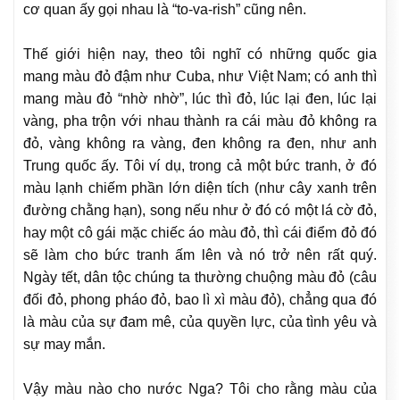
cơ quan ấy gọi nhau là “to-va-rish” cũng nên.
Thế giới hiện nay, theo tôi nghĩ có những quốc gia
mang màu đỏ đậm như Cuba, như Việt Nam; có anh thì
mang màu đỏ “nhờ nhờ”, lúc thì đỏ, lúc lại đen, lúc lại
vàng, pha trộn với nhau thành ra cái màu đỏ không ra
đỏ, vàng không ra vàng, đen không ra đen, như anh
Trung quốc ấy. Tôi ví dụ, trong cả một bức tranh, ở đó
màu lạnh chiếm phần lớn diện tích (như cây xanh trên
đường chằng hạn), song nếu như ở đó có một lá cờ đỏ,
hay một cô gái mặc chiếc áo màu đỏ, thì cái điểm đỏ đó
sẽ làm cho bức tranh ấm lên và nó trở nên rất quý.
Ngày tết, dân tộc chúng ta thường chuộng màu đỏ (câu
đối đỏ, phong pháo đỏ, bao lì xì màu đỏ), chẳng qua đó
là màu của sự đam mê, của quyền lực, của tình yêu và
sự may mắn.
Vậy màu nào cho nước Nga? Tôi cho rằng màu của