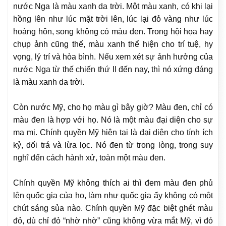
nước Nga là màu xanh da trời. Một màu xanh, có khi lại
hồng lên như lúc mặt trời lên, lúc lại đỏ vàng như lúc
hoàng hôn, song không có màu đen. Trong hội họa hay
chụp ảnh cũng thế, màu xanh thể hiện cho trí tuệ, hy
vọng, lý trí và hòa bình. Nếu xem xét sự ảnh hưởng của
nước Nga từ thế chiến thứ II đến nay, thì nó xứng đáng
là màu xanh da trời.
Còn nước Mỹ, cho họ màu gì bây giờ? Màu đen, chỉ có
màu đen là hợp với họ. Nó là một màu đại diện cho sự
ma mị. Chính quyền Mỹ hiện tại là đại diện cho tính ích
kỷ, dối trá và lừa lọc. Nó đen từ trong lòng, trong suy
nghĩ đến cách hành xử, toàn một màu đen.
Chính quyền Mỹ không thích ai thì đem màu đen phủ
lên quốc gia của họ, làm như quốc gia ấy không có một
chút sáng sủa nào. Chính quyền Mỹ đặc biệt ghét màu
đỏ, dù chỉ đỏ “nhờ nhờ” cũng không vừa mắt Mỹ, vì đỏ