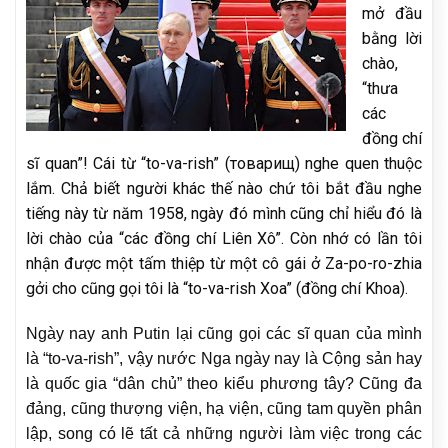
mở đầu
bằng lời
chào,
“thưa
các
đồng chí
sĩ quan”! Cái từ “to-va-rish” (товарищ) nghe quen thuộc
lắm. Chả biết người khác thế nào chứ tôi bắt đầu nghe
tiếng này từ năm 1958, ngày đó mình cũng chỉ hiểu đó là
lời chào của “các đồng chí Liên Xô”. Còn nhớ có lần tôi
nhận được một tấm thiệp từ một cô gái ở Za-po-ro-zhia
gởi cho cũng gọi tôi là “to-va-rish Xoa” (đồng chí Khoa).
Ngày nay anh Putin lại cũng gọi các sĩ quan của mình
là “to-va-rish”, vậy nước Nga ngày nay là Cộng sản hay
là quốc gia “dân chủ” theo kiểu phương tây? Cũng đa
đảng, cũng thượng viện, hạ viện, cũng tam quyền phân
lập, song có lẽ tất cả những người làm việc trong các