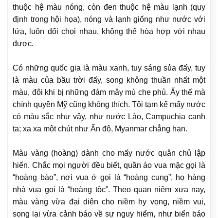
thuộc hệ màu nóng, còn đen thuộc hệ màu lạnh (quy
định trong hội họa), nóng và lạnh giống như nước với
lửa, luôn đối chọi nhau, không thể hòa hợp với nhau
được.
Có những quốc gia là màu xanh, tuy sáng sủa đấy, tuy
là màu của bầu trời đấy, song không thuần nhất một
màu, đôi khi bị những đám mây mù che phủ. Ấy thế mà
chính quyền Mỹ cũng không thích. Tôi tạm kể mấy nước
có màu sắc như vậy, như nước Lào, Campuchia cạnh
ta; xa xa một chút như Ấn độ, Myanmar chẳng hạn.
Màu vàng (hoàng) dành cho mấy nước quân chủ lập
hiến. Chắc mọi người đều biết, quần áo vua mặc gọi là
“hoàng bào”, nơi vua ở gọi là “hoàng cung”, họ hàng
nhà vua gọi là “hoàng tộc”. Theo quan niệm xưa nay,
màu vàng vừa đại diện cho niềm hy vọng, niềm vui,
song lại vừa cảnh báo về sự nguy hiểm, như biển báo