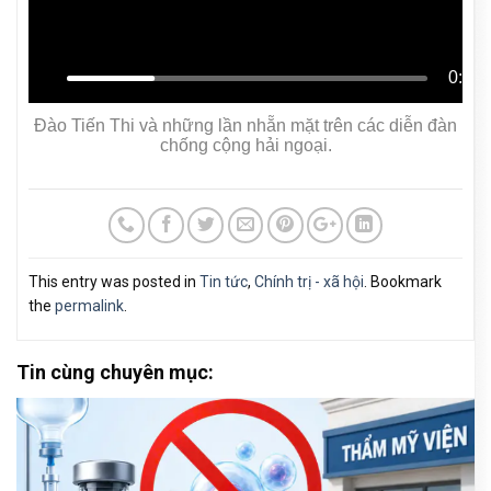
0:07
0
Đào Tiến Thi và những lần nhẵn mặt trên các diễn đàn
chống cộng hải ngoại.
This entry was posted in
Tin tức
,
Chính trị - xã hội
. Bookmark
the
permalink
.
Tin cùng chuyên mục: