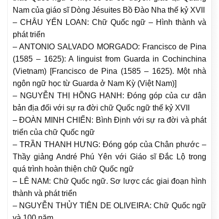
Nam của giáo sĩ Dòng Jésuites Bồ Đào Nha thế kỷ XVII
– CHÂU YẾN LOAN: Chữ Quốc ngữ – Hình thành và
phát triển
– ANTONIO SALVADO MORGADO: Francisco de Pina
(1585 – 1625): A linguist from Guarda in Cochinchina
(Vietnam) [Francisco de Pina (1585 – 1625). Một nhà
ngôn ngữ học từ Guarda ở Nam Kỳ (Việt Nam)]
– NGUYỄN THỊ HỒNG HẠNH: Đóng góp của cư dân
bản địa đối với sự ra đời chữ Quốc ngữ thế kỷ XVII
– ĐOÀN MINH CHIẾN: Bình Định với sự ra đời và phát
triển của chữ Quốc ngữ
– TRẦN THANH HƯNG: Đóng góp của Chân phước –
Thầy giảng André Phú Yên với Giáo sĩ Đắc Lộ trong
quá trình hoàn thiện chữ Quốc ngữ
– LÊ NAM: Chữ Quốc ngữ. Sơ lược các giai đoạn hình
thành và phát triển
– NGUYỄN THỦY TIÊN DE OLIVEIRA: Chữ Quốc ngữ
và 100 năm