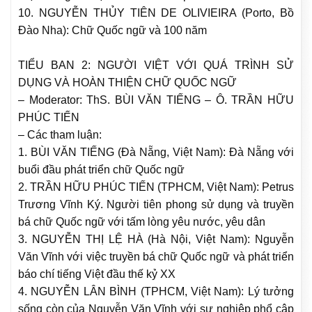
10. NGUYỄN THỦY TIÊN DE OLIVIEIRA (Porto, Bồ
Đào Nha): Chữ Quốc ngữ và 100 năm
TIỂU BAN 2: NGƯỜI VIỆT VỚI QUÁ TRÌNH SỬ
DỤNG VÀ HOÀN THIỆN CHỮ QUỐC NGỮ
– Moderator: ThS. BÙI VĂN TIẾNG – Ô. TRẦN HỮU
PHÚC TIẾN
– Các tham luận:
1. BÙI VĂN TIẾNG (Đà Nẵng, Việt Nam): Đà Nẵng với
buổi đầu phát triển chữ Quốc ngữ
2. TRẦN HỮU PHÚC TIẾN (TPHCM, Việt Nam): Petrus
Trương Vĩnh Ký. Người tiên phong sử dụng và truyền
bá chữ Quốc ngữ với tấm lòng yêu nước, yêu dân
3. NGUYỄN THỊ LỆ HÀ (Hà Nội, Việt Nam): Nguyễn
Văn Vĩnh với việc truyền bá chữ Quốc ngữ và phát triển
báo chí tiếng Việt đầu thế kỷ XX
4. NGUYỄN LÂN BÌNH (TPHCM, Việt Nam): Lý tưởng
sống còn của Nguyễn Văn Vĩnh với sự nghiệp phổ cập