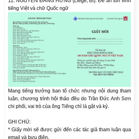
11. NGUYỄN ĐĂNG HƯNG (Liège, Bỉ): Đề án tôn vinh
tiếng Việt và chữ Quốc ngữ
Mang tiếng trưởng ban tổ chức nhưng nội dung tham
luận, chương trình hội thảo đều do Trần Đức Anh Sơn
chi phối, vai trò của ông Tiếng chỉ là gật và ký.
GHI CHÚ:
* Giấy mời sẽ được gửi đến các tác giả tham luận qua
email và bưu điện.