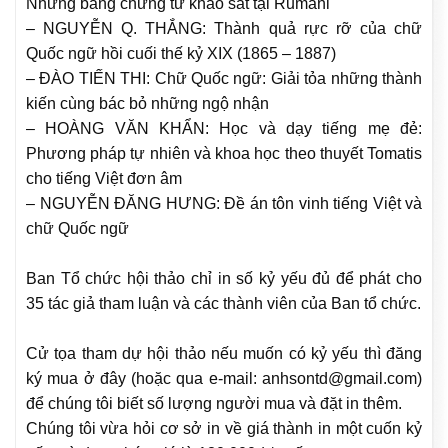
Những bằng chứng từ khảo sát tại Rumani
– NGUYỄN Q. THẮNG: Thành quả rực rỡ của chữ
Quốc ngữ hồi cuối thế kỷ XIX (1865 – 1887)
– ĐÀO TIẾN THI: Chữ Quốc ngữ: Giải tỏa những thành
kiến cùng bác bỏ những ngộ nhận
– HOÀNG VĂN KHẨN: Học và dạy tiếng mẹ đẻ:
Phương pháp tự nhiên và khoa học theo thuyết Tomatis
cho tiếng Việt đơn âm
– NGUYỄN ĐĂNG HƯNG: Đề án tôn vinh tiếng Việt và
chữ Quốc ngữ
Ban Tổ chức hội thảo chỉ in số kỷ yếu đủ để phát cho
35 tác giả tham luận và các thành viên của Ban tổ chức.
Cử tọa tham dự hội thảo nếu muốn có kỷ yếu thì đăng
ký mua ở đây (hoặc qua e-mail: anhsontd@gmail.com)
để chúng tôi biết số lượng người mua và đặt in thêm.
Chúng tôi vừa hỏi cơ sở in về giá thành in một cuốn kỷ