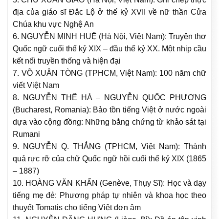
địa của giáo sĩ Đắc Lộ ở thế kỷ XVII về nữ thần Cửa
Chúa khu vực Nghệ An
6. NGUYỄN MINH HUỆ (Hà Nội, Việt Nam): Truyện thơ
Quốc ngữ cuối thế kỷ XIX – đầu thế kỷ XX. Một nhịp cầu
kết nối truyền thống và hiện đại
7. VÕ XUÂN TÒNG (TPHCM, Việt Nam): 100 năm chữ
viết Việt Nam
8. NGUYỄN THẾ HÀ – NGUYỄN QUỐC PHƯƠNG
(Bucharest, Romania): Bảo tồn tiếng Việt ở nước ngoài
dựa vào cộng đồng: Những bằng chứng từ khảo sát tại
Rumani
9. NGUYỄN Q. THẮNG (TPHCM, Việt Nam): Thành
quả rực rỡ của chữ Quốc ngữ hồi cuối thế kỷ XIX (1865
– 1887)
10. HOÀNG VĂN KHẨN (Genève, Thụy Sĩ): Học và dạy
tiếng mẹ đẻ: Phương pháp tự nhiên và khoa học theo
thuyết Tomatis cho tiếng Việt đơn âm