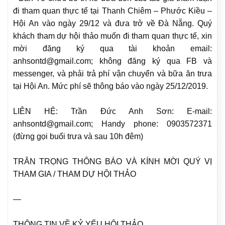
đi tham quan thực tế tại Thanh Chiêm – Phước Kiều –
Hội An vào ngày 29/12 và đưa trở về Đà Nẵng. Quý
khách tham dự hội thảo muốn đi tham quan thực tế, xin
mời đăng ký qua tài khoản email:
anhsontd@gmail.com; không đăng ký qua FB và
messenger, và phải trả phí vận chuyển và bữa ăn trưa
tại Hội An. Mức phí sẽ thông báo vào ngày 25/12/2019.
LIÊN HỆ: Trần Đức Anh Sơn: E-mail:
anhsontd@gmail.com; Handy phone: 0903572371
(đừng gọi buổi trưa và sau 10h đêm)
TRÂN TRỌNG THÔNG BÁO VÀ KÍNH MỜI QUÝ VỊ
THAM GIA / THAM DỰ HỘI THẢO
—
THÔNG TIN VỀ KỶ YẾU HỘI THẢO