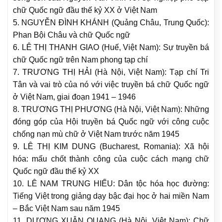
chữ Quốc ngữ đầu thế kỷ XX ở Việt Nam
5. NGUYỄN ĐÌNH KHÁNH (Quảng Châu, Trung Quốc):
Phan Bội Châu và chữ Quốc ngữ
6. LÊ THỊ THANH GIAO (Huế, Việt Nam): Sự truyền bá
chữ Quốc ngữ trên Nam phong tạp chí
7. TRƯƠNG THỊ HẢI (Hà Nội, Việt Nam): Tạp chí Tri
Tân và vai trò của nó với việc truyền bá chữ Quốc ngữ
ở Việt Nam, giai đoạn 1941 – 1946
8. TRƯƠNG THỊ PHƯƠNG (Hà Nội, Việt Nam): Những
đóng góp của Hội truyền bá Quốc ngữ với công cuộc
chống nạn mù chữ ở Việt Nam trước năm 1945
9. LÊ THỊ KIM DUNG (Bucharest, Romania): Xã hội
hóa: mấu chốt thành công của cuộc cách mạng chữ
Quốc ngữ đầu thế kỷ XX
10. LÊ NAM TRUNG HIẾU: Dân tộc hóa học đường:
Tiếng Việt trong giảng dạy bậc đại học ở hai miền Nam
– Bắc Việt Nam sau năm 1945
11. DƯƠNG XUÂN QUANG (Hà Nội, Việt Nam): Chữ