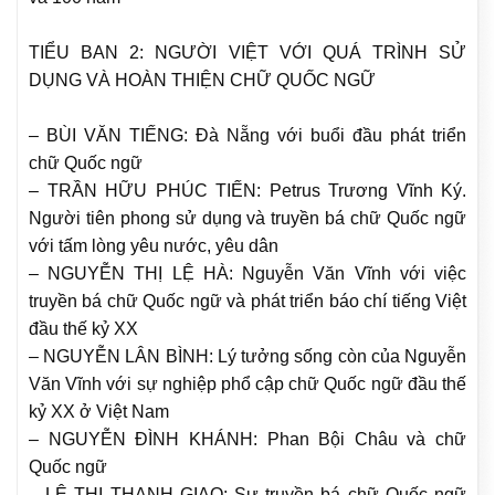
TIỂU BAN 2: NGƯỜI VIỆT VỚI QUÁ TRÌNH SỬ
DỤNG VÀ HOÀN THIỆN CHỮ QUỐC NGỮ
– BÙI VĂN TIẾNG: Đà Nẵng với buổi đầu phát triển
chữ Quốc ngữ
– TRẦN HỮU PHÚC TIẾN: Petrus Trương Vĩnh Ký.
Người tiên phong sử dụng và truyền bá chữ Quốc ngữ
với tấm lòng yêu nước, yêu dân
– NGUYỄN THỊ LỆ HÀ: Nguyễn Văn Vĩnh với việc
truyền bá chữ Quốc ngữ và phát triển báo chí tiếng Việt
đầu thế kỷ XX
– NGUYỄN LÂN BÌNH: Lý tưởng sống còn của Nguyễn
Văn Vĩnh với sự nghiệp phổ cập chữ Quốc ngữ đầu thế
kỷ XX ở Việt Nam
– NGUYỄN ĐÌNH KHÁNH: Phan Bội Châu và chữ
Quốc ngữ
– LÊ THỊ THANH GIAO: Sự truyền bá chữ Quốc ngữ