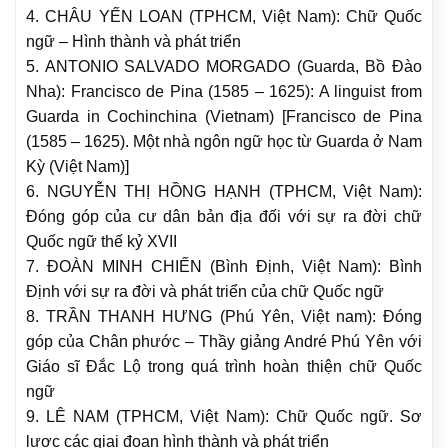
4. CHÂU YẾN LOAN (TPHCM, Việt Nam): Chữ Quốc
ngữ – Hình thành và phát triển
5. ANTONIO SALVADO MORGADO (Guarda, Bồ Đào
Nha): Francisco de Pina (1585 – 1625): A linguist from
Guarda in Cochinchina (Vietnam) [Francisco de Pina
(1585 – 1625). Một nhà ngôn ngữ học từ Guarda ở Nam
Kỳ (Việt Nam)]
6. NGUYỄN THỊ HỒNG HẠNH (TPHCM, Việt Nam):
Đóng góp của cư dân bản địa đối với sự ra đời chữ
Quốc ngữ thế kỷ XVII
7. ĐOÀN MINH CHIẾN (Bình Định, Việt Nam): Bình
Định với sự ra đời và phát triển của chữ Quốc ngữ
8. TRẦN THANH HƯNG (Phú Yên, Việt nam): Đóng
góp của Chân phước – Thầy giảng André Phú Yên với
Giáo sĩ Đắc Lộ trong quá trình hoàn thiện chữ Quốc
ngữ
9. LÊ NAM (TPHCM, Việt Nam): Chữ Quốc ngữ. Sơ
lược các giai đoạn hình thành và phát triển