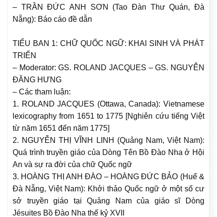
– TRẦN ĐỨC ANH SƠN (Tao Đàn Thư Quán, Đà
Nẵng): Báo cáo đề dẫn
TIỂU BAN 1: CHỮ QUỐC NGỮ: KHAI SINH VÀ PHÁT
TRIỂN
– Moderator: GS. ROLAND JACQUES – GS. NGUYỄN
ĐĂNG HƯNG
– Các tham luận:
1. ROLAND JACQUES (Ottawa, Canada): Vietnamese
lexicography from 1651 to 1775 [Nghiên cứu tiếng Việt
từ năm 1651 đến năm 1775]
2. NGUYỄN THỊ VĨNH LINH (Quảng Nam, Việt Nam):
Quá trình truyền giáo của Dòng Tên Bồ Đào Nha ở Hội
An và sự ra đời của chữ Quốc ngữ
3. HOÀNG THỊ ANH ĐÀO – HOÀNG ĐỨC BẢO (Huế &
Đà Nẵng, Việt Nam): Khởi thảo Quốc ngữ ở một số cư
sở truyền giáo tại Quảng Nam của giáo sĩ Dòng
Jésuites Bồ Đào Nha thế kỷ XVII