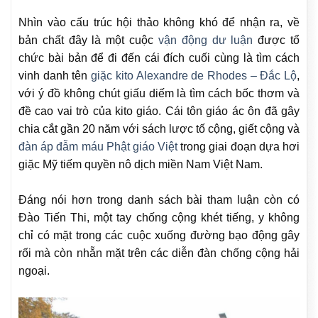
Nhìn vào cấu trúc hội thảo không khó để nhận ra, về
bản chất đây là một cuộc
vận động dư luận
được tổ
chức bài bản để đi đến cái đích cuối cùng là tìm cách
vinh danh tên
giặc kito Alexandre de Rhodes – Đắc Lộ
,
với ý đồ không chút giấu diếm là tìm cách bốc thơm và
đề cao vai trò của kito giáo. Cái tôn giáo ác ôn đã gây
chia cắt gần 20 năm với sách lược tố cộng, giết cộng và
đàn áp đẫm máu Phật giáo Việt
trong giai đoạn dựa hơi
giặc Mỹ tiếm quyền nô dịch miền Nam Việt Nam.
Đáng nói hơn trong danh sách bài tham luận còn có
Đào Tiến Thi, một tay chống cộng khét tiếng, y không
chỉ có mặt trong các cuộc xuống đường bạo động gây
rối mà còn nhẵn mặt trên các diễn đàn chống cộng hải
ngoại.