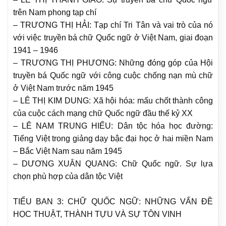
trên Nam phong tạp chí
– TRƯƠNG THỊ HẢI: Tạp chí Tri Tân và vai trò của nó
với việc truyền bá chữ Quốc ngữ ở Việt Nam, giai đoạn
1941 – 1946
– TRƯƠNG THỊ PHƯƠNG: Những đóng góp của Hội
truyền bá Quốc ngữ với công cuộc chống nạn mù chữ
ở Việt Nam trước năm 1945
– LÊ THỊ KIM DUNG: Xã hội hóa: mấu chốt thành công
của cuộc cách mạng chữ Quốc ngữ đầu thế kỷ XX
– LÊ NAM TRUNG HIẾU: Dân tộc hóa học đường:
Tiếng Việt trong giảng dạy bậc đại học ở hai miền Nam
– Bắc Việt Nam sau năm 1945
– DƯƠNG XUÂN QUANG: Chữ Quốc ngữ. Sự lựa
chọn phù hợp của dân tộc Việt
TIỂU BAN 3: CHỮ QUỐC NGỮ: NHỮNG VẤN ĐỀ
HỌC THUẬT, THÀNH TỰU VÀ SỰ TÔN VINH