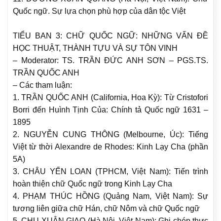
Quốc ngữ. Sự lựa chọn phù hợp của dân tộc Việt
TIỂU BAN 3: CHỮ QUỐC NGỮ: NHỮNG VẤN ĐỀ
HỌC THUẬT, THÀNH TỰU VÀ SỰ TÔN VINH
– Moderator: TS. TRẦN ĐỨC ANH SƠN – PGS.TS.
TRẦN QUỐC ANH
– Các tham luận:
1. TRẦN QUỐC ANH (California, Hoa Kỳ): Từ Cristofori
Borri đến Huình Tịnh Của: Chính tả Quốc ngữ 1631 –
1895
2. NGUYỄN CUNG THÔNG (Melbourne, Úc): Tiếng
Việt từ thời Alexandre de Rhodes: Kinh Lạy Cha (phần
5A)
3. CHÂU YẾN LOAN (TPHCM, Việt Nam): Tiến trình
hoàn thiện chữ Quốc ngữ trong Kinh Lạy Cha
4. PHẠM THÚC HỒNG (Quảng Nam, Việt Nam): Sự
tương liên giữa chữ Hán, chữ Nôm và chữ Quốc ngữ
5. CHU XUÂN GIAO (Hà Nội, Việt Nam): Ghi chép thực