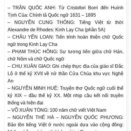
– TRẦN QUỐC ANH: Từ Cristofori Borri đến Huình
Tịnh Của: Chính tả Quốc ngữ 1631 – 1895
– NGUYỄN CUNG THÔNG: Tiếng Việt từ thời
Alexandre de Rhodes: Kinh Lạy Cha (phần 5A)
– CHÂU YẾN LOAN: Tiến trình hoàn thiện chữ Quốc
ngữ trong Kinh Lạy Cha
– PHẠM THÚC HỒNG: Sự tương liên giữa chữ Hán,
chữ Nôm và chữ Quốc ngữ
– CHU XUÂN GIAO: Ghi chép thực địa của giáo sĩ Đắc
Lộ ở thế kỷ XVII về nữ thần Cửa Chúa khu vực Nghệ
An
– NGUYỄN MINH HUỆ: Truyện thơ Quốc ngữ cuối thế
kỷ XIX – đầu thế kỷ XX. Một nhịp cầu kết nối truyền
thống và hiện đại
– VÕ XUÂN TÒNG: 100 năm chữ viết Việt Nam
– NGUYỄN THẾ HÀ – NGUYỄN QUỐC PHƯƠNG:
Bảo tồn tiếng Việt ở nước ngoài dựa vào cộng đồng: