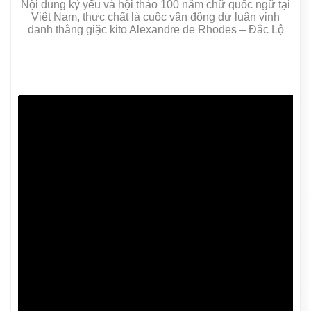
Nội dung kỷ yếu và hội thảo 100 năm chữ quốc ngữ tại
Việt Nam, thực chất là cuộc vận động dư luận vinh
danh thằng giặc kito Alexandre de Rhodes – Đắc Lộ