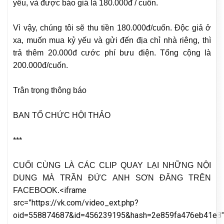
yếu, và được báo giá là 180.000đ / cuốn.
Vì vậy, chúng tôi sẽ thu tiền 180.000đ/cuốn. Độc giả ở
xa, muốn mua kỷ yếu và gửi đến địa chỉ nhà riêng, thì
trả thêm 20.000đ cước phí bưu điện. Tổng cộng là
200.000đ/cuốn.
Trân trọng thông báo
BAN TỔ CHỨC HỘI THẢO
***
CUỐI CÙNG LÀ CÁC CLIP QUAY LẠI NHỮNG NỘI
DUNG MÀ TRẦN ĐỨC ANH SƠN ĐĂNG TRÊN
<iframe
FACEBOOK.
src=”https://vk.com/video_ext.php?
oid=558874687&id=456239195&hash=2e859fa476eb41e8″