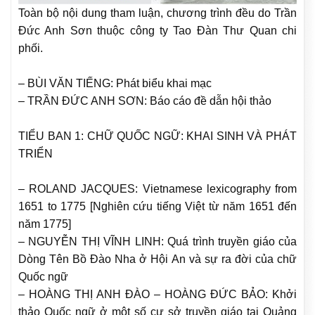
Toàn bộ nội dung tham luận, chương trình đều do Trần
Đức Anh Sơn thuộc công ty Tao Đàn Thư Quan chi
phối.
– BÙI VĂN TIẾNG: Phát biểu khai mạc
– TRẦN ĐỨC ANH SƠN: Báo cáo đề dẫn hội thảo
TIỂU BAN 1: CHỮ QUỐC NGỮ: KHAI SINH VÀ PHÁT
TRIỂN
– ROLAND JACQUES: Vietnamese lexicography from
1651 to 1775 [Nghiên cứu tiếng Việt từ năm 1651 đến
năm 1775]
– NGUYỄN THỊ VĨNH LINH: Quá trình truyền giáo của
Dòng Tên Bồ Đào Nha ở Hội An và sự ra đời của chữ
Quốc ngữ
– HOÀNG THỊ ANH ĐÀO – HOÀNG ĐỨC BẢO: Khởi
thảo Quốc ngữ ở một số cư sở truyền giáo tại Quảng