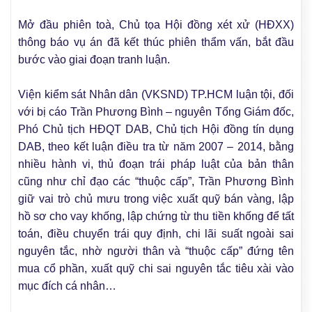
Mở đầu phiên toà, Chủ tọa Hội đồng xét xử (HĐXX)
thông báo vụ án đã kết thúc phiên thẩm vấn, bắt đầu
bước vào giai đoạn tranh luận.
Viện kiểm sát Nhân dân (VKSND) TP.HCM luận tội, đối
với bị cáo Trần Phương Bình – nguyên Tổng Giám đốc,
Phó Chủ tịch HĐQT DAB, Chủ tịch Hội đồng tín dụng
DAB, theo kết luận điều tra từ năm 2007 – 2014, bằng
nhiều hành vi, thủ đoạn trái pháp luật của bản thân
cũng như chỉ đạo các “thuộc cấp”, Trần Phương Bình
giữ vai trò chủ mưu trong việc xuất quỹ bán vàng, lập
hồ sơ cho vay khống, lập chứng từ thu tiền khống để tất
toán, điều chuyển trái quy định, chi lãi suất ngoài sai
nguyên tắc, nhờ người thân và “thuộc cấp” đứng tên
mua cổ phần, xuất quỹ chi sai nguyên tắc tiêu xài vào
mục đích cá nhân…