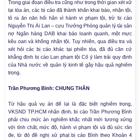
Trong giai đoạn điều tra cũng như trong thời gian xét xử
tại tòa án, các bị cáo đã thành khẩn khai báo, nhận tội,
tỏ ra ăn năn hối hận vì hành vi phạm tội, trừ bị cáo
Nguyễn Thị Ái Lan – cựu Trưởng Phòng quản lý tài sản
nợ Ngân hàng DAB khai báo loanh quanh, một mực
kêu oan và không nhận tội. Tuy nhiên, qua điều tra và
xét hỏi các bị cáo khác tại phiên tòa, đã đủ căn cứ
khẳng định bị cáo Lan phạm tội Cố ý làm trái quy định
của Nhà nước về quản lý kinh tế gây hậu quả nghiêm
trọng.
Trần Phương Bình: CHUNG THÂN
Từ hậu quả vụ án để lại là đặc biệt nghiêm trọng,
VKSND TP.HCM nhận định, bị cáo Trần Phương Bình
phải chịu mức án nghiêm khắc nhất mới tương xứng
với tính chất, mức độ, hành vi phạm tội và đủ sức răn
đe, từ đó đề nghị xử phạt bị cáo Bình theo Khoản 4