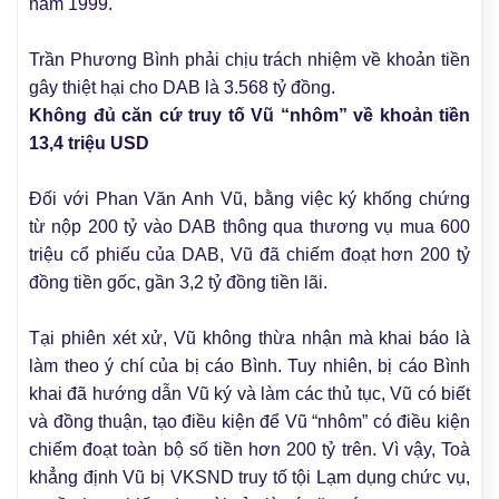
năm 1999.
Trần Phương Bình phải chịu trách nhiệm về khoản tiền
gây thiệt hại cho DAB là 3.568 tỷ đồng.
Không đủ căn cứ truy tố Vũ “nhôm” về khoản tiền
13,4 triệu USD
Đối với Phan Văn Anh Vũ, bằng việc ký khống chứng
từ nộp 200 tỷ vào DAB thông qua thương vụ mua 600
triệu cổ phiếu của DAB, Vũ đã chiếm đoạt hơn 200 tỷ
đồng tiền gốc, gần 3,2 tỷ đồng tiền lãi.
Tại phiên xét xử, Vũ không thừa nhận mà khai báo là
làm theo ý chí của bị cáo Bình. Tuy nhiên, bị cáo Bình
khai đã hướng dẫn Vũ ký và làm các thủ tục, Vũ có biết
và đồng thuận, tạo điều kiện để Vũ “nhôm” có điều kiện
chiếm đoạt toàn bộ số tiền hơn 200 tỷ trên. Vì vậy, Toà
khẳng định Vũ bị VKSND truy tố tội Lạm dụng chức vụ,