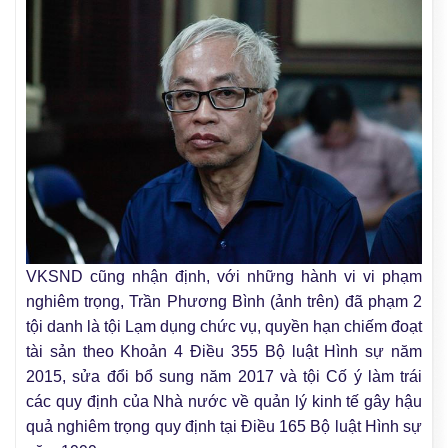
VKSND cũng nhận định, với những hành vi vi phạm
nghiêm trọng, Trần Phương Bình (ảnh trên) đã phạm 2
tội danh là tội Lạm dụng chức vụ, quyền hạn chiếm đoạt
tài sản theo Khoản 4 Điều 355 Bộ luật Hình sự năm
2015, sửa đổi bổ sung năm 2017 và tội Cố ý làm trái
các quy định của Nhà nước về quản lý kinh tế gây hậu
quả nghiêm trọng quy định tại Điều 165 Bộ luật Hình sự