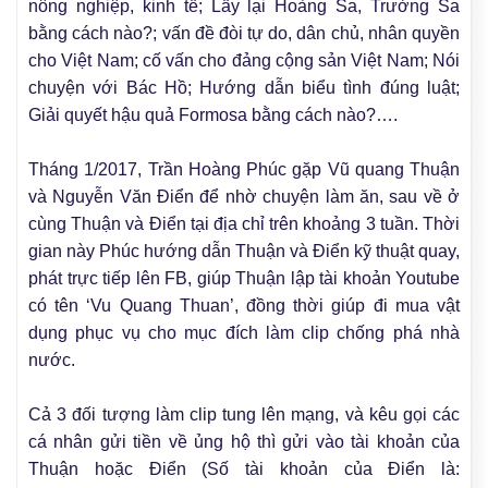
nông nghiệp, kinh tế; Lấy lại Hoàng Sa, Trường Sa
bằng cách nào?; vấn đề đòi tự do, dân chủ, nhân quyền
cho Việt Nam; cố vấn cho đảng cộng sản Việt Nam; Nói
chuyện với Bác Hồ; Hướng dẫn biểu tình đúng luật;
Giải quyết hậu quả Formosa bằng cách nào?….
Tháng 1/2017, Trần Hoàng Phúc gặp Vũ quang Thuận
và Nguyễn Văn Điển để nhờ chuyện làm ăn, sau về ở
cùng Thuận và Điển tại địa chỉ trên khoảng 3 tuần. Thời
gian này Phúc hướng dẫn Thuận và Điển kỹ thuật quay,
phát trực tiếp lên FB, giúp Thuận lập tài khoản Youtube
có tên ‘Vu Quang Thuan’, đồng thời giúp đi mua vật
dụng phục vụ cho mục đích làm clip chống phá nhà
nước.
Cả 3 đối tượng làm clip tung lên mạng, và kêu gọi các
cá nhân gửi tiền về ủng hộ thì gửi vào tài khoản của
Thuận hoặc Điển (Số tài khoản của Điển là: