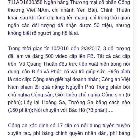
711AD1630358 Ngân hàng Thương mại cổ phần Công
thương Việt NAm, chi nhánh Yên Bái). Chính Thuận
khai, sau khi làm clip tung lên mạng, chỉ trong thời gian
ngắn các đối tượng đã nhận được 50 triệu, nhưng
không biết rõ người ủng hộ là ai.
Trong thời gian từ 10/2016 đến 2/3/2017, 3 đối tượng
đã làm và đăng 500 video clip lên FB. Tất cả các clip
trên, Vũ Quang Thuận đều trực tiếp xuất hiện trong nội
dung, còn Điển và Phúc có vai trò giúp sức. Điển hình
là các clip: Cộng sản giết hại doanh nhân; Công an Việt
Nam phạm tội quá nặng; Nguyễn Phú Trọng phản bội
chủ nghĩa Cộng sản; Giới thiệu chủ nghĩa Cộng sinh (6
phần); Lấy lại Hoàng Sa, Trường Sa bằng cách nào
(160 phần); Nói chuyện với Bác Hồ (73 phần)….
Công an xác định có 17 clip có nội dung tuyên truyền
xuyên tạc, phỉ báng chính quyền nhân dân, phỉ báng