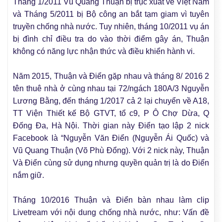
Tháng 1/2011 Vũ Quang Thuận bị trục xuất về Việt Nam
và Tháng 5/2011 bị Bộ công an bắt tạm giam vì tuyên
truyền chống nhà nước. Tuy nhiên, tháng 10/2011 vụ án
bị đình chỉ điều tra do vào thời điểm gây án, Thuận
không có năng lực nhận thức và điều khiển hành vi.
Năm 2015, Thuận và Điển gặp nhau và tháng 8/ 2016 2
tên thuê nhà ở cùng nhau tại 72/ngách 180A/3 Nguyễn
Lương Bằng, đến tháng 1/2017 cả 2 lại chuyển về A18,
TT Viện Thiết kế Bộ GTVT, tổ c9, P Ô Chợ Dừa, Q
Đống Đa, Hà Nội. Thời gian này Điển tạo lập 2 nick
Facebook là “Nguyễn Văn Điển (Nguyễn Ái Quốc) và
Vũ Quang Thuận (Võ Phù Đổng). Với 2 nick này, Thuận
Và Điển cùng sử dụng nhưng quyền quản trị là do Điển
nắm giữ.
Tháng 10/2016 Thuận và Điển bàn nhau làm clip
Livetream với nội dung chống nhà nước, như: Vấn đề