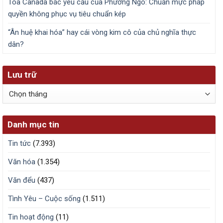
Tòa Canada bác yêu cầu của Phương Ngô: Chuẩn mực pháp
quyền không phục vụ tiêu chuẩn kép
“Ân huệ khai hóa” hay cái vòng kim cô của chủ nghĩa thực
dân?
Lưu trữ
Lưu
trữ
Danh mục tin
Tin tức
(7.393)
Văn hóa
(1.354)
Văn đểu
(437)
Tình Yêu – Cuộc sống
(1.511)
Tin hoạt động
(11)