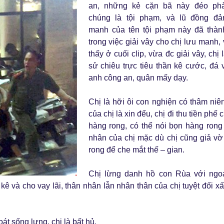
an, những kẻ cặn bã này đéo phả
chúng là tội phạm, và lũ đồng đả
manh của tên tội phạm này đã thàn
trong việc giải vây cho chị lưu manh,
thấy ở cuối clip, vừa đc giải vây, chị 
sử chiêu trực tiêu thần kê cước, đá 
anh công an, quân mấy dạy.
Chị là hỡi ôi con nghiện có thâm niê
của chị là xin đểu, chị đi thu tiền phế
hàng rong, có thể nói bọn hàng rong
nhân của chị mặc dù chị cũng giả vờ
rong để che mắt thế – gian.
Chị lừng danh hồ con Rùa với ngoạ
 kê và cho vay lãi, thân nhân lẫn nhân thân của chị tuyệt đối xấ
át sống lưng, chị là bất hủ.