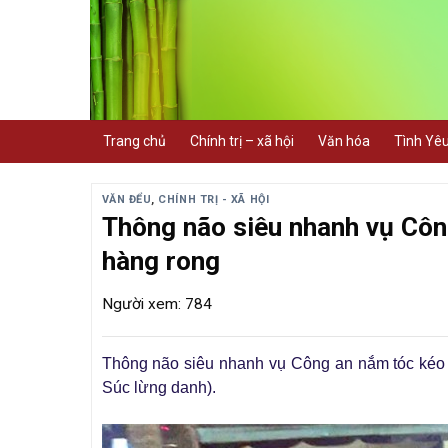
Skip
to
content
Trang chủ
Chính trị – xã hội
Văn hóa
Tình Yê
VĂN ĐỂU
,
CHÍNH TRỊ - XÃ HỘI
Thông não siêu nhanh vụ Côn
hàng rong
Người xem: 784
Thông não siêu nhanh vụ Công an nắm tóc kéo l
Súc lừng danh).