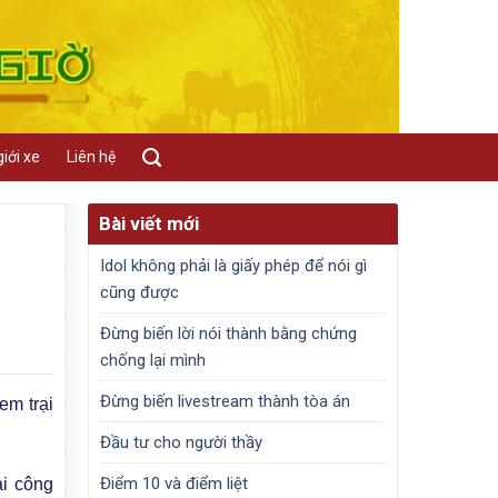
iới xe
Liên hệ
Bài viết mới
Idol không phải là giấy phép để nói gì
cũng được
Đừng biến lời nói thành bằng chứng
chống lại mình
Đừng biến livestream thành tòa án
em trại
Đầu tư cho người thầy
Điểm 10 và điểm liệt
ại công