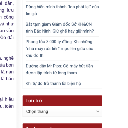
i dân,
Đừng biến mình thành “loa phát lại” của
ng lưu
tin giả
h công
 và như
Bắt tạm giam Giám đốc Sở KH&CN
lao vào
tỉnh Bắc Ninh: Giữ ghế hay giữ mình?
vào dái
Phong tỏa 3.000 tỷ đồng: Khi những
“nhà máy rửa tiền” mọc lên giữa các
khu đô thị
n, nghề
 của bọn
Đường dây Mr Pips: Cỗ máy hút tiền
 là nạn
được lập trình từ lòng tham
 là bán
Khi tự do trở thành lời biện hộ
i hiệu
Lưu trữ
u, toàn
Lưu
trữ