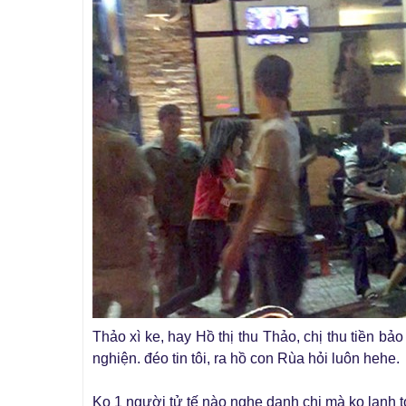
Thảo xì ke, hay Hồ thị thu Thảo, chị thu tiền bảo
nghiện. đéo tin tôi, ra hồ con Rùa hỏi luôn hehe.
Ko 1 người tử tế nào nghe danh chị mà ko lạnh to