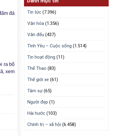
Danh mục tin
Tin tức
(7.396)
 đấm đá
Văn hóa
(1.356)
Văn đểu
(437)
Tình Yêu – Cuộc sống
(1.514)
Tin hoạt động
(11)
i ra bộ
Thể Thao
(83)
bã, xem
Thế giới xe
(61)
Tâm sự
(65)
Người đẹp
(1)
Hài hước
(103)
Chính trị – xã hội
(6.458)