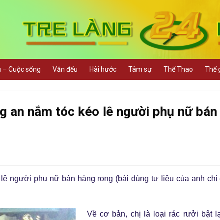
u – Cuộc sống
Văn đểu
Hài hước
Tâm sự
Thể Thao
Thế g
g an nắm tóc kéo lê người phụ nữ bán
ê người phụ nữ bán hàng rong (bài dùng tư liệu của anh chị 
Về cơ bản, chị là loại rác rưởi bật l