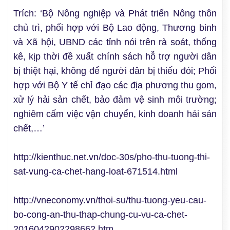
Trích: ‘Bộ Nông nghiệp và Phát triển Nông thôn
chủ trì, phối hợp với Bộ Lao động, Thương binh
và Xã hội, UBND các tỉnh nói trên rà soát, thống
kê, kịp thời đề xuất chính sách hỗ trợ người dân
bị thiệt hại, không để người dân bị thiếu đói; Phối
hợp với Bộ Y tế chỉ đạo các địa phương thu gom,
xử lý hải sản chết, bảo đảm vệ sinh môi trường;
nghiêm cấm việc vận chuyển, kinh doanh hải sản
chết,…’
http://kienthuc.net.vn/doc-30s/pho-thu-tuong-thi-
sat-vung-ca-chet-hang-loat-671514.html
http://vneconomy.vn/thoi-su/thu-tuong-yeu-cau-
bo-cong-an-thu-thap-chung-cu-vu-ca-chet-
2016042902298662.htm