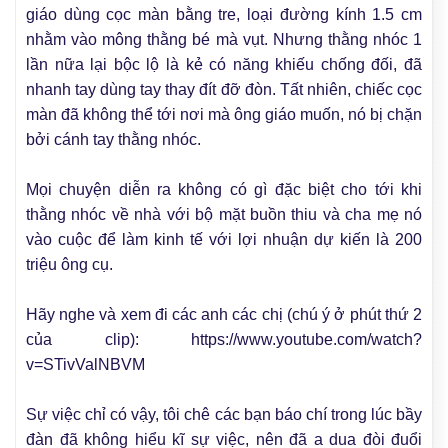
giáo dùng cọc màn bằng tre, loại đường kính 1.5 cm
nhằm vào mông thằng bé mà vụt. Nhưng thằng nhóc 1
lần nữa lại bộc lộ là kẻ có năng khiếu chống đối, đã
nhanh tay dùng tay thay đít đỡ đòn. Tất nhiên, chiếc cọc
màn đã không thể tới nơi mà ông giáo muốn, nó bị chặn
bởi cánh tay thằng nhóc.
Mọi chuyện diễn ra không có gì đặc biệt cho tới khi
thằng nhóc về nhà với bộ mặt buồn thiu và cha mẹ nó
vào cuộc để làm kinh tế với lợi nhuận dự kiến là 200
triệu ông cụ.
Hãy nghe và xem đi các anh các chị (chú ý ở phút thứ 2
của clip):
https://www.youtube.com/watch?
v=STivValNBVM
Sự việc chỉ có vậy, tôi chê các bạn báo chí trong lúc bầy
đàn đã không hiểu kĩ sự việc, nên đã a dua đòi đuổi