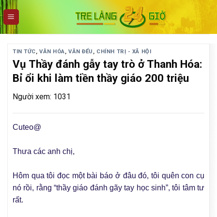
Skip
to
content
TIN TỨC
,
VĂN HÓA
,
VĂN ĐỂU
,
CHÍNH TRỊ - XÃ HỘI
Vụ Thầy đánh gẫy tay trò ở Thanh Hóa:
Bỉ ổi khi làm tiền thầy giáo 200 triệu
Người xem: 1031
Cuteo@
Thưa các anh chị,
Hôm qua tôi đọc một bài báo ở đâu đó, tôi quên con cụ
nó rồi, rằng “thầy giáo đánh gãy tay học sinh”, tôi tâm tư
rất.