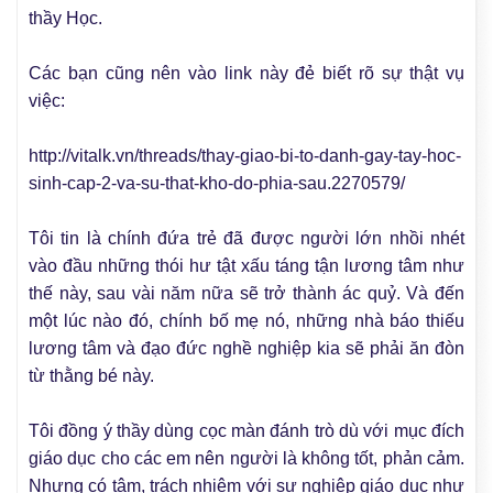
thầy Học.
Các bạn cũng nên vào link này đẻ biết rõ sự thật vụ
việc:
http://vitalk.vn/threads/thay-giao-bi-to-danh-gay-tay-hoc-
sinh-cap-2-va-su-that-kho-do-phia-sau.2270579/
Tôi tin là chính đứa trẻ đã được người lớn nhồi nhét
vào đầu những thói hư tật xấu táng tận lương tâm như
thế này, sau vài năm nữa sẽ trở thành ác quỷ. Và đến
một lúc nào đó, chính bố mẹ nó, những nhà báo thiếu
lương tâm và đạo đức nghề nghiệp kia sẽ phải ăn đòn
từ thằng bé này.
Tôi đồng ý thầy dùng cọc màn đánh trò dù với mục đích
giáo dục cho các em nên người là không tốt, phản cảm.
Nhưng có tâm, trách nhiệm với sự nghiệp giáo dục như