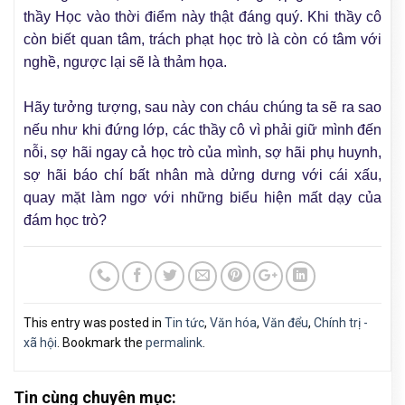
thầy Học vào thời điểm này thật đáng quý. Khi thầy cô
còn biết quan tâm, trách phạt học trò là còn có tâm với
nghề, ngược lại sẽ là thảm họa.
Hãy tưởng tượng, sau này con cháu chúng ta sẽ ra sao
nếu như khi đứng lớp, các thầy cô vì phải giữ mình đến
nỗi, sợ hãi ngay cả học trò của mình, sợ hãi phụ huynh,
sợ hãi báo chí bất nhân mà dửng dưng với cái xấu,
quay mặt làm ngơ với những biểu hiện mất dạy của
đám học trò?
This entry was posted in
Tin tức
,
Văn hóa
,
Văn đểu
,
Chính trị -
xã hội
. Bookmark the
permalink
.
Tin cùng chuyên mục: